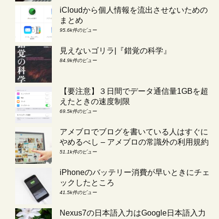
iCloudから個人情報を流出させないための
まとめ
95.6k件のビュー
見えないゴリラ|『錯覚の科学』
84.9k件のビュー
【要注意】３日間でデータ通信量1GBを超
えたときの速度制限
69.5k件のビュー
アメブロでブログを書いている人はすぐに
やめるべし – アメブロの常識外の利用規約
51.1k件のビュー
iPhoneのバッテリー消費が早いときにチェ
ックしたところ
41.5k件のビュー
Nexus7の日本語入力はGoogle日本語入力