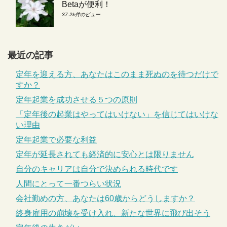
Betaが便利！
37.2k件のビュー
最近の記事
定年を迎える方、あなたはこのまま死ぬのを待つだけで
すか？
定年起業を成功させる５つの原則
「定年後の起業はやってはいけない」を信じてはいけな
い理由
定年起業で必要な利益
定年が延長されても経済的に安心とは限りません
自分のキャリアは自分で決められる時代です
人間にとって一番つらい状況
会社勤めの方、あなたは60歳からどうしますか？
終身雇用の崩壊を受け入れ、新たな世界に飛び出そう