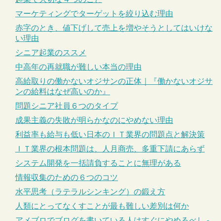
マーケティングでターゲットを絞り込む理由
赤字のとき、値下げして売上を増やそうとしてはいけな
い理由
シニア起業のススメ
中高年の再就職が難しい本当の理由
高給取りの働かないオジサンの正体｜『働かないオジサ
ンの給料はなぜ高いのか』
問題シニア社員６つのタイプ
成果主義の失敗が明らかなのにやめない理由
利益率も給与も低い日本のＩＴ業界の問題点と解決策
ＩＴ業界の根本問題は、人月商売、多重下請にあらず
システム開発を一括請負することに無理がある
情報収集のための６つのコツ
水平思考（ラテラルシンキング）の鍛え方
人類にとってなくすことが最も難しい差別は何か
アメブロでブログを書いている人はすぐにやめるべし -