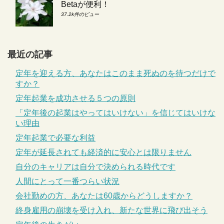
Betaが便利！
37.2k件のビュー
最近の記事
定年を迎える方、あなたはこのまま死ぬのを待つだけで
すか？
定年起業を成功させる５つの原則
「定年後の起業はやってはいけない」を信じてはいけな
い理由
定年起業で必要な利益
定年が延長されても経済的に安心とは限りません
自分のキャリアは自分で決められる時代です
人間にとって一番つらい状況
会社勤めの方、あなたは60歳からどうしますか？
終身雇用の崩壊を受け入れ、新たな世界に飛び出そう