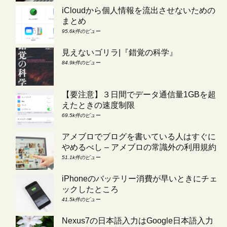
iCloudから個人情報を流出させないための
まとめ
95.6k件のビュー
見えないゴリラ|『錯覚の科学』
84.9k件のビュー
【要注意】３日間でデータ通信量1GBを超
えたときの速度制限
69.5k件のビュー
アメブロでブログを書いている人はすぐに
やめるべし – アメブロの常識外の利用規約
51.1k件のビュー
iPhoneのバッテリー消費が早いときにチェ
ックしたところ
41.5k件のビュー
Nexus7の日本語入力はGoogle日本語入力