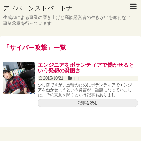
アドバーンストパートナー
生成AIによる事業の磨き上げと高齢経営者の生きがいを奪わない
事業承継を行っています
「
サイバー攻撃
」
一覧
エンジニアをボランティアで働かせると
いう発想の貧困さ
2015/10/21
ＩＴ
少し前ですが、五輪のためにボランティアでエンジニ
アを働かせようという発言が、話題になっていまし
た。その真意を聞くという記事もありまし...
記事を読む