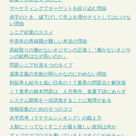
マーケティングでターゲットを絞り込む理由
赤字のとき、値下げして売上を増やそうとしてはいけな
い理由
シニア起業のススメ
中高年の再就職が難しい本当の理由
高給取りの働かないオジサンの正体｜『働かないオジサ
ンの給料はなぜ高いのか』
問題シニア社員６つのタイプ
成果主義の失敗が明らかなのにやめない理由
利益率も給与も低い日本のＩＴ業界の問題点と解決策
ＩＴ業界の根本問題は、人月商売、多重下請にあらず
システム開発を一括請負することに無理がある
情報収集のための６つのコツ
水平思考（ラテラルシンキング）の鍛え方
人類にとってなくすことが最も難しい差別は何か
アメブロでブログを書いている人はすぐにやめるべし -