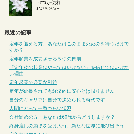
Betaが便利！
37.2k件のビュー
最近の記事
定年を迎える方、あなたはこのまま死ぬのを待つだけで
すか？
定年起業を成功させる５つの原則
「定年後の起業はやってはいけない」を信じてはいけな
い理由
定年起業で必要な利益
定年が延長されても経済的に安心とは限りません
自分のキャリアは自分で決められる時代です
人間にとって一番つらい状況
会社勤めの方、あなたは60歳からどうしますか？
終身雇用の崩壊を受け入れ、新たな世界に飛び出そう