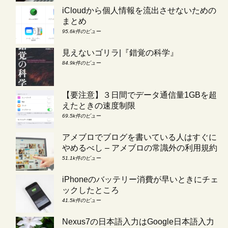
iCloudから個人情報を流出させないための
まとめ
95.6k件のビュー
見えないゴリラ|『錯覚の科学』
84.9k件のビュー
【要注意】３日間でデータ通信量1GBを超
えたときの速度制限
69.5k件のビュー
アメブロでブログを書いている人はすぐに
やめるべし – アメブロの常識外の利用規約
51.1k件のビュー
iPhoneのバッテリー消費が早いときにチェ
ックしたところ
41.5k件のビュー
Nexus7の日本語入力はGoogle日本語入力