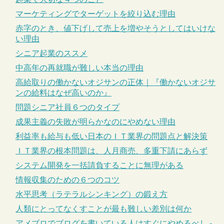
マーケティングでターゲットを絞り込む理由
赤字のとき、値下げして売上を増やそうとしてはいけな
い理由
シニア起業のススメ
中高年の再就職が難しい本当の理由
高給取りの働かないオジサンの正体｜『働かないオジサ
ンの給料はなぜ高いのか』
問題シニア社員６つのタイプ
成果主義の失敗が明らかなのにやめない理由
利益率も給与も低い日本のＩＴ業界の問題点と解決策
ＩＴ業界の根本問題は、人月商売、多重下請にあらず
システム開発を一括請負することに無理がある
情報収集のための６つのコツ
水平思考（ラテラルシンキング）の鍛え方
人類にとってなくすことが最も難しい差別は何か
アメブロでブログを書いている人はすぐにやめるべし -