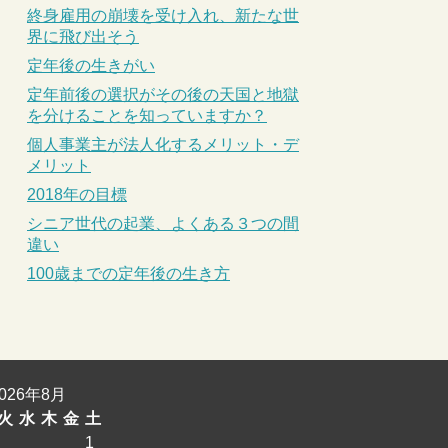
終身雇用の崩壊を受け入れ、新たな世
界に飛び出そう
定年後の生きがい
定年前後の選択がその後の天国と地獄
を分けることを知っていますか？
個人事業主が法人化するメリット・デ
メリット
2018年の目標
シニア世代の起業、よくある３つの間
違い
100歳までの定年後の生き方
2026年8月
火
水
木
金
土
1