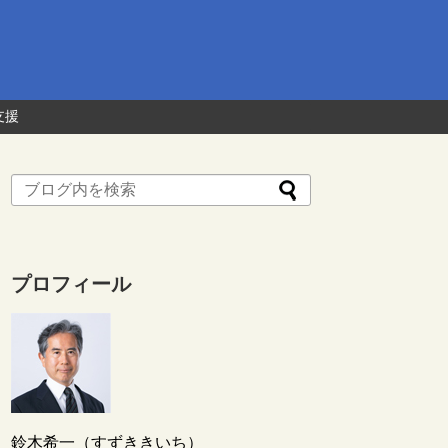
支援
プロフィール
鈴木希一（すずききいち）