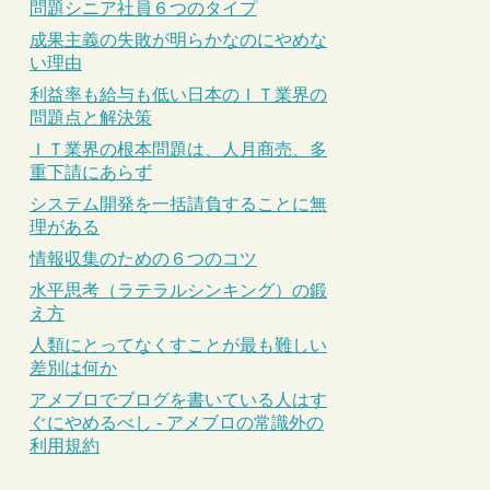
問題シニア社員６つのタイプ
成果主義の失敗が明らかなのにやめな
い理由
利益率も給与も低い日本のＩＴ業界の
問題点と解決策
ＩＴ業界の根本問題は、人月商売、多
重下請にあらず
システム開発を一括請負することに無
理がある
情報収集のための６つのコツ
水平思考（ラテラルシンキング）の鍛
え方
人類にとってなくすことが最も難しい
差別は何か
アメブロでブログを書いている人はす
ぐにやめるべし - アメブロの常識外の
利用規約