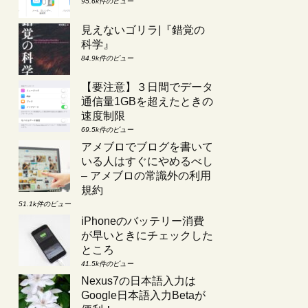
95.6k件のビュー
見えないゴリラ|『錯覚の
科学』
84.9k件のビュー
【要注意】３日間でデータ
通信量1GBを超えたときの
速度制限
69.5k件のビュー
アメブロでブログを書いて
いる人はすぐにやめるべし
– アメブロの常識外の利用
規約
51.1k件のビュー
iPhoneのバッテリー消費
が早いときにチェックした
ところ
41.5k件のビュー
Nexus7の日本語入力は
Google日本語入力Betaが