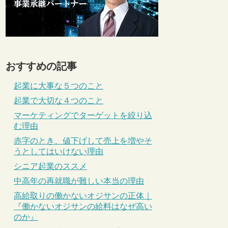
おすすめの記事
起業に大事な５つのこと
起業で大切な４つのこと
マーケティングでターゲットを絞り込
む理由
赤字のとき、値下げして売上を増やそ
うとしてはいけない理由
シニア起業のススメ
中高年の再就職が難しい本当の理由
高給取りの働かないオジサンの正体｜
『働かないオジサンの給料はなぜ高い
のか』