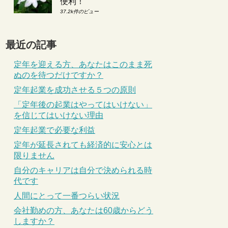
便利！
37.2k件のビュー
最近の記事
定年を迎える方、あなたはこのまま死
ぬのを待つだけですか？
定年起業を成功させる５つの原則
「定年後の起業はやってはいけない」
を信じてはいけない理由
定年起業で必要な利益
定年が延長されても経済的に安心とは
限りません
自分のキャリアは自分で決められる時
代です
人間にとって一番つらい状況
会社勤めの方、あなたは60歳からどう
しますか？