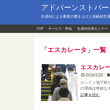
アドバーンストパー
生成AIによる事業の磨き上げと高齢経営
TOP
サービス・料金
生成AI活用セミナー
「
エスカレータ
」
一覧
エスカレ
2016/1/20
ロンドン地下鉄
の理由は奇妙なも
記事を読む