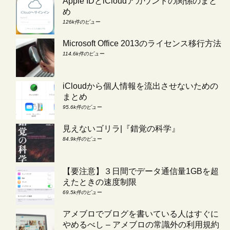
Apple IDとiCloudアカウントの関係のまと
め
126k件のビュー
Microsoft Office 2013のライセンス移行方法
114.6k件のビュー
iCloudから個人情報を流出させないための
まとめ
95.6k件のビュー
見えないゴリラ|『錯覚の科学』
84.9k件のビュー
【要注意】３日間でデータ通信量1GBを超
えたときの速度制限
69.5k件のビュー
アメブロでブログを書いている人はすぐに
やめるべし – アメブロの常識外の利用規約