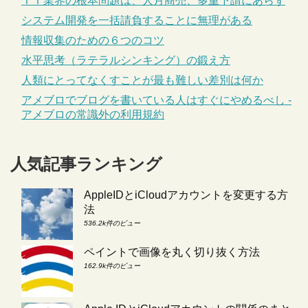
ＩＴ業界の根本問題は、人月商売、多重下請にあらず
システム開発を一括請負することに無理がある
情報収集のための６つのコツ
水平思考（ラテラルシンキング）の鍛え方
人類にとってなくすことが最も難しい差別は何か
アメブロでブログを書いている人はすぐにやめるべし -
アメブロの常識外の利用規約
人気記事ランキング
AppleIDとiCloudアカウントを変更する方
法
536.2k件のビュー
ペイントで画像を丸く切り抜く方法
162.9k件のビュー