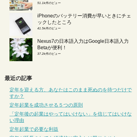
51.1k件のビュー
iPhoneのバッテリー消費が早いときにチェ
ックしたところ
41.5k件のビュー
Nexus7の日本語入力はGoogle日本語入力
Betaが便利！
37.2k件のビュー
最近の記事
定年を迎える方、あなたはこのまま死ぬのを待つだけで
すか？
定年起業を成功させる５つの原則
「定年後の起業はやってはいけない」を信じてはいけな
い理由
定年起業で必要な利益