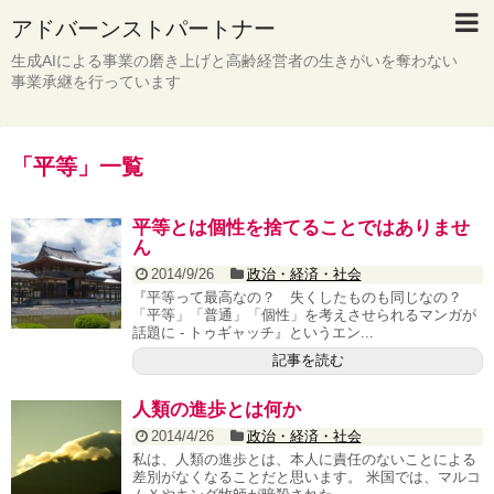
アドバーンストパートナー
生成AIによる事業の磨き上げと高齢経営者の生きがいを奪わない
事業承継を行っています
「
平等
」
一覧
平等とは個性を捨てることではありませ
ん
2014/9/26
政治・経済・社会
『平等って最高なの？ 失くしたものも同じなの？
「平等」「普通」「個性」を考えさせられるマンガが
話題に - トゥギャッチ』というエン...
記事を読む
人類の進歩とは何か
2014/4/26
政治・経済・社会
私は、人類の進歩とは、本人に責任のないことによる
差別がなくなることだと思います。 米国では、マルコ