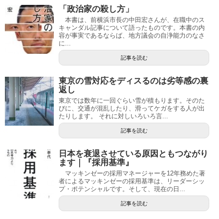
「政治家の殺し方」
本書は、前横浜市長の中田宏さんが、在職中のス
キャンダル記事について語ったものです。本書の内
容が事実であるならば、地方議会の自浄能力のなさ
に...
記事を読む
東京の雪対応をディスるのは劣等感の裏
返し
東京では数年に一回ぐらい雪が積もります。そのた
びに、交通が混乱したり、滑ってケガをする人が出
たりします。 それに対しいろいろ言...
記事を読む
日本を衰退させている原因ともつながり
ます｜『採用基準』
マッキンゼーの採用マネージャーを12年務めた著
者によるマッキンゼーの採用基準は、リーダーシッ
プ・ポテンシャルです。そして、現在の日...
記事を読む