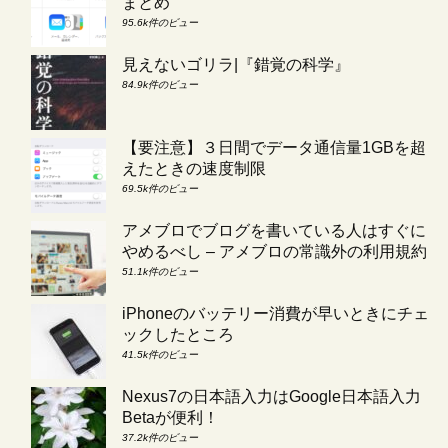
まとめ
95.6k件のビュー
見えないゴリラ|『錯覚の科学』
84.9k件のビュー
【要注意】３日間でデータ通信量1GBを超
えたときの速度制限
69.5k件のビュー
アメブロでブログを書いている人はすぐに
やめるべし – アメブロの常識外の利用規約
51.1k件のビュー
iPhoneのバッテリー消費が早いときにチェ
ックしたところ
41.5k件のビュー
Nexus7の日本語入力はGoogle日本語入力
Betaが便利！
37.2k件のビュー