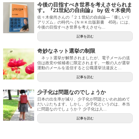
今後の目指すべき世界を考えさせられま
す。『21世紀の自由論』 by 佐々木俊尚
佐々木俊尚さんの『２１世紀の自由論―「優しいリ
アリズム」の時代へ (ＮＨＫ出版新書 459)』には、
今後の目指すべき世界を考えさせら...
記事を読む
奇妙なネット選挙の制限
ネット選挙が解禁されましたが、電子メールの送
信は政党や候補者に限定されます。一般の人が選挙
運動のメールを送信すると公職選挙法違反と...
記事を読む
少子化は問題なのでしょうか
日本の出生率が減り、少子化が問題といわれ始めて
だいぶたちます。しかし、少子化というのは、本当
に問題なのでしょうか？ 少子化は人...
記事を読む