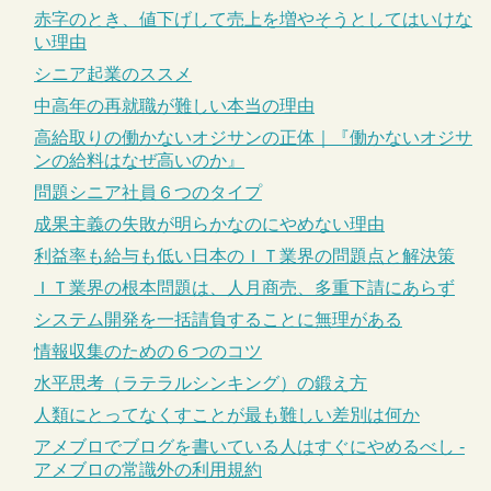
赤字のとき、値下げして売上を増やそうとしてはいけな
い理由
シニア起業のススメ
中高年の再就職が難しい本当の理由
高給取りの働かないオジサンの正体｜『働かないオジサ
ンの給料はなぜ高いのか』
問題シニア社員６つのタイプ
成果主義の失敗が明らかなのにやめない理由
利益率も給与も低い日本のＩＴ業界の問題点と解決策
ＩＴ業界の根本問題は、人月商売、多重下請にあらず
システム開発を一括請負することに無理がある
情報収集のための６つのコツ
水平思考（ラテラルシンキング）の鍛え方
人類にとってなくすことが最も難しい差別は何か
アメブロでブログを書いている人はすぐにやめるべし -
アメブロの常識外の利用規約