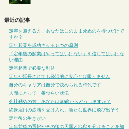
最近の記事
定年を迎える方、あなたはこのまま死ぬのを待つだけで
すか？
定年起業を成功させる５つの原則
「定年後の起業はやってはいけない」を信じてはいけな
い理由
定年起業で必要な利益
定年が延長されても経済的に安心とは限りません
自分のキャリアは自分で決められる時代です
人間にとって一番つらい状況
会社勤めの方、あなたは60歳からどうしますか？
終身雇用の崩壊を受け入れ、新たな世界に飛び出そう
定年後の生きがい
定年前後の選択がその後の天国と地獄を分けることを知