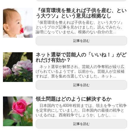
『保育環境を整えれば子供を産む、とい
う大ウソ』という意見は根拠なし
『保育環境を整えれば子供を産む、という大ウソ』
というブログ記事を見かけました。読んでみたら、
論理になっていません。根拠のない自分の主...
記事を読む
ネット選挙で芸能人の「いいね！」がど
れだけ有効か？
ネット選挙が解禁され、芸能人の争奪戦が繰り広
げられているようです。以前から、芸能人が立候補
すれば、票を集め当選していました。ネット...
記事を読む
領土問題はどのように解決するか
日本国内でも400年程前までは、領土を争って戦争
を定常的にしていました。日本国内の最後の戦争と
いえるのは、西南戦争でしょうか。しかし、...
記事を読む