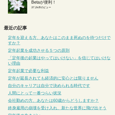
Betaが便利！
37.2k件のビュー
最近の記事
定年を迎える方、あなたはこのまま死ぬのを待つだけで
すか？
定年起業を成功させる５つの原則
「定年後の起業はやってはいけない」を信じてはいけな
い理由
定年起業で必要な利益
定年が延長されても経済的に安心とは限りません
自分のキャリアは自分で決められる時代です
人間にとって一番つらい状況
会社勤めの方、あなたは60歳からどうしますか？
終身雇用の崩壊を受け入れ、新たな世界に飛び出そう