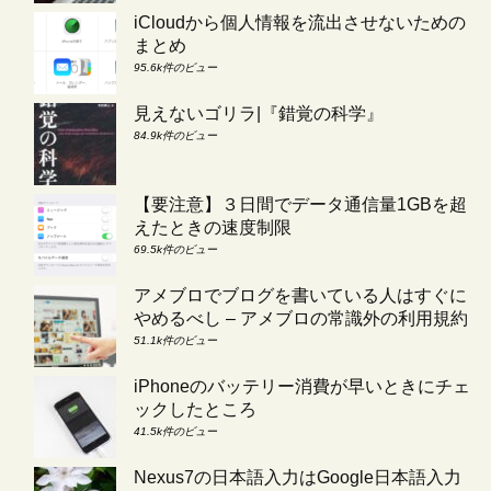
iCloudから個人情報を流出させないための
まとめ
95.6k件のビュー
見えないゴリラ|『錯覚の科学』
84.9k件のビュー
【要注意】３日間でデータ通信量1GBを超
えたときの速度制限
69.5k件のビュー
アメブロでブログを書いている人はすぐに
やめるべし – アメブロの常識外の利用規約
51.1k件のビュー
iPhoneのバッテリー消費が早いときにチェ
ックしたところ
41.5k件のビュー
Nexus7の日本語入力はGoogle日本語入力