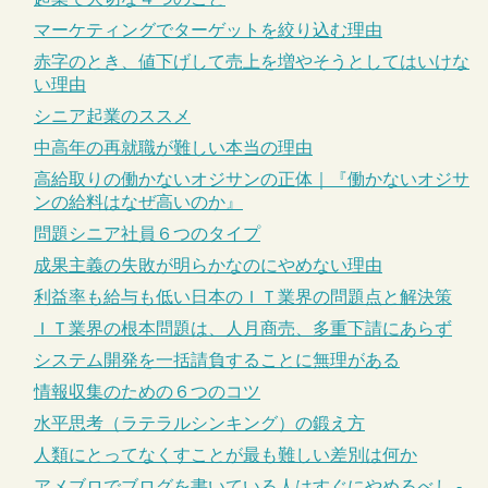
マーケティングでターゲットを絞り込む理由
赤字のとき、値下げして売上を増やそうとしてはいけな
い理由
シニア起業のススメ
中高年の再就職が難しい本当の理由
高給取りの働かないオジサンの正体｜『働かないオジサ
ンの給料はなぜ高いのか』
問題シニア社員６つのタイプ
成果主義の失敗が明らかなのにやめない理由
利益率も給与も低い日本のＩＴ業界の問題点と解決策
ＩＴ業界の根本問題は、人月商売、多重下請にあらず
システム開発を一括請負することに無理がある
情報収集のための６つのコツ
水平思考（ラテラルシンキング）の鍛え方
人類にとってなくすことが最も難しい差別は何か
アメブロでブログを書いている人はすぐにやめるべし -