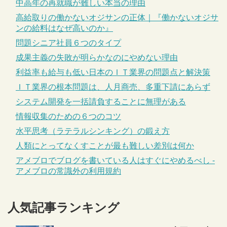
中高年の再就職が難しい本当の理由
高給取りの働かないオジサンの正体｜『働かないオジサ
ンの給料はなぜ高いのか』
問題シニア社員６つのタイプ
成果主義の失敗が明らかなのにやめない理由
利益率も給与も低い日本のＩＴ業界の問題点と解決策
ＩＴ業界の根本問題は、人月商売、多重下請にあらず
システム開発を一括請負することに無理がある
情報収集のための６つのコツ
水平思考（ラテラルシンキング）の鍛え方
人類にとってなくすことが最も難しい差別は何か
アメブロでブログを書いている人はすぐにやめるべし -
アメブロの常識外の利用規約
人気記事ランキング