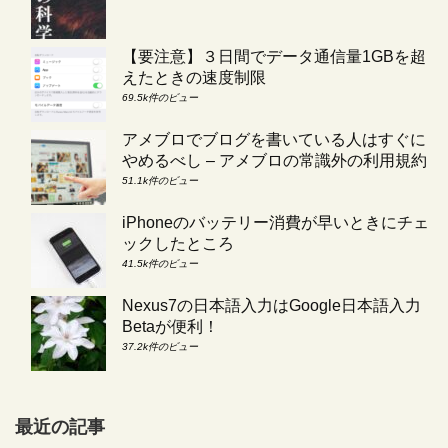
【要注意】３日間でデータ通信量1GBを超
えたときの速度制限
69.5k件のビュー
アメブロでブログを書いている人はすぐに
やめるべし – アメブロの常識外の利用規約
51.1k件のビュー
iPhoneのバッテリー消費が早いときにチェ
ックしたところ
41.5k件のビュー
Nexus7の日本語入力はGoogle日本語入力
Betaが便利！
37.2k件のビュー
最近の記事