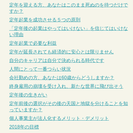
定年を迎える方、あなたはこのまま死ぬのを待つだけで
すか？
定年起業を成功させる５つの原則
「定年後の起業はやってはいけない」を信じてはいけな
い理由
定年起業で必要な利益
定年が延長されても経済的に安心とは限りません
自分のキャリアは自分で決められる時代です
人間にとって一番つらい状況
会社勤めの方、あなたは60歳からどうしますか？
終身雇用の崩壊を受け入れ、新たな世界に飛び出そう
定年後の生きがい
定年前後の選択がその後の天国と地獄を分けることを知
っていますか？
個人事業主が法人化するメリット・デメリット
2018年の目標