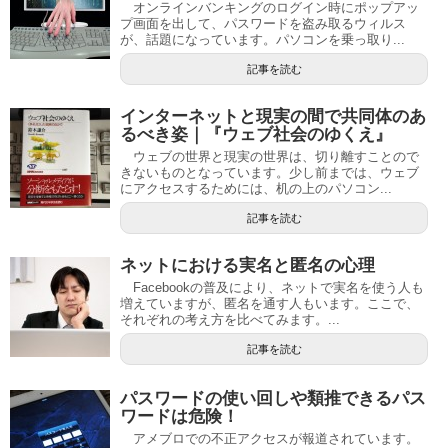
オンラインバンキングのログイン時にポップアッ
プ画面を出して、パスワードを盗み取るウィルス
が、話題になっています。パソコンを乗っ取り...
記事を読む
インターネットと現実の間で共同体のあ
るべき姿｜『ウェブ社会のゆくえ』
ウェブの世界と現実の世界は、切り離すことので
きないものとなっています。少し前までは、ウェブ
にアクセスするためには、机の上のパソコン...
記事を読む
ネットにおける実名と匿名の心理
Facebookの普及により、ネットで実名を使う人も
増えていますが、匿名を通す人もいます。ここで、
それぞれの考え方を比べてみます。...
記事を読む
パスワードの使い回しや類推できるパス
ワードは危険！
アメブロでの不正アクセスが報道されています。