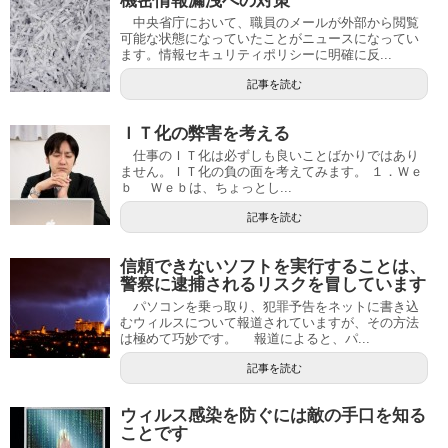
機密情報漏洩への対策
中央省庁において、職員のメールが外部から閲覧
可能な状態になっていたことがニュースになってい
ます。情報セキュリティポリシーに明確に反...
記事を読む
ＩＴ化の弊害を考える
仕事のＩＴ化は必ずしも良いことばかりではあり
ません。ＩＴ化の負の面を考えてみます。 １．Ｗｅ
ｂ Ｗｅｂは、ちょっとし...
記事を読む
信頼できないソフトを実行することは、
警察に逮捕されるリスクを冒しています
パソコンを乗っ取り、犯罪予告をネットに書き込
むウィルスについて報道されていますが、その方法
は極めて巧妙です。 報道によると、パ...
記事を読む
ウィルス感染を防ぐには敵の手口を知る
ことです