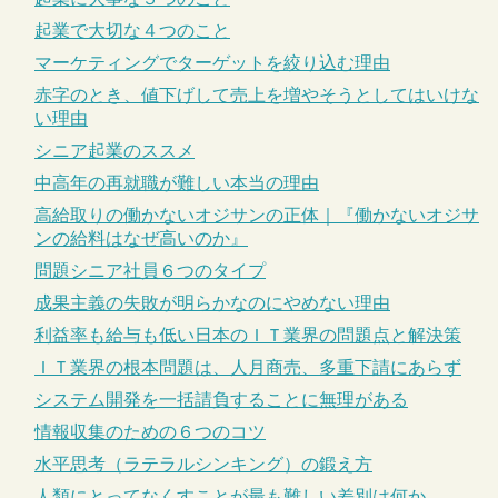
起業で大切な４つのこと
マーケティングでターゲットを絞り込む理由
赤字のとき、値下げして売上を増やそうとしてはいけな
い理由
シニア起業のススメ
中高年の再就職が難しい本当の理由
高給取りの働かないオジサンの正体｜『働かないオジサ
ンの給料はなぜ高いのか』
問題シニア社員６つのタイプ
成果主義の失敗が明らかなのにやめない理由
利益率も給与も低い日本のＩＴ業界の問題点と解決策
ＩＴ業界の根本問題は、人月商売、多重下請にあらず
システム開発を一括請負することに無理がある
情報収集のための６つのコツ
水平思考（ラテラルシンキング）の鍛え方
人類にとってなくすことが最も難しい差別は何か