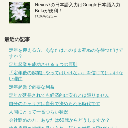
Nexus7の日本語入力はGoogle日本語入力
Betaが便利！
37.2k件のビュー
最近の記事
定年を迎える方、あなたはこのまま死ぬのを待つだけで
すか？
定年起業を成功させる５つの原則
「定年後の起業はやってはいけない」を信じてはいけな
い理由
定年起業で必要な利益
定年が延長されても経済的に安心とは限りません
自分のキャリアは自分で決められる時代です
人間にとって一番つらい状況
会社勤めの方、あなたは60歳からどうしますか？