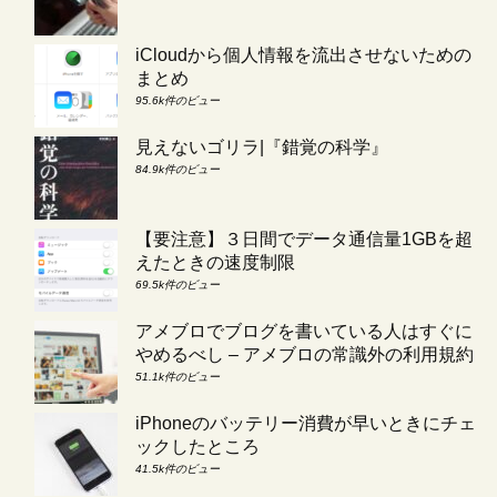
iCloudから個人情報を流出させないための
まとめ
95.6k件のビュー
見えないゴリラ|『錯覚の科学』
84.9k件のビュー
【要注意】３日間でデータ通信量1GBを超
えたときの速度制限
69.5k件のビュー
アメブロでブログを書いている人はすぐに
やめるべし – アメブロの常識外の利用規約
51.1k件のビュー
iPhoneのバッテリー消費が早いときにチェ
ックしたところ
41.5k件のビュー