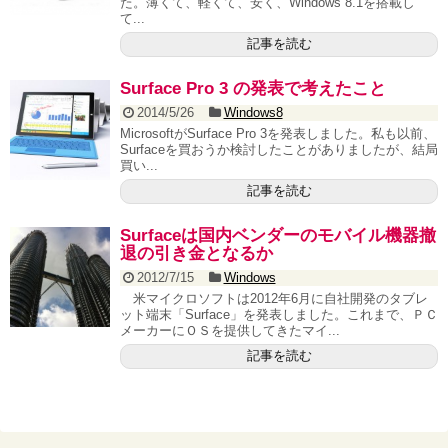
た。薄くて、軽くて、安く、Windows 8.1を搭載し
て...
記事を読む
Surface Pro 3 の発表で考えたこと
2014/5/26
Windows8
MicrosoftがSurface Pro 3を発表しました。私も以前、
Surfaceを買おうか検討したことがありましたが、結局
買い...
記事を読む
Surfaceは国内ベンダーのモバイル機器撤
退の引き金となるか
2012/7/15
Windows
米マイクロソフトは2012年6月に自社開発のタブレ
ット端末「Surface」を発表しました。これまで、ＰＣ
メーカーにＯＳを提供してきたマイ...
記事を読む