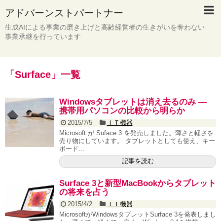
アドバーンストパートナー
生成AIによる事業の磨き上げと高齢経営者の生きがいを奪わない
事業承継を行っています
「
Surface
」
一覧
Windowsタブレットは消え去るのみ ―
携帯用パソコンの比較から明らか
2015/7/5
ＩＴ機器
Microsoft が Suface 3 を発売しました。薄さと軽さを
売り物にしています。 タブレットとしても使え、キー
ボード...
記事を読む
Surface 3と新型MacBookからタブレット
の将来を占う
2015/4/2
ＩＴ機器
MicrosoftがWindowsタブレットSurface 3を発表しまし