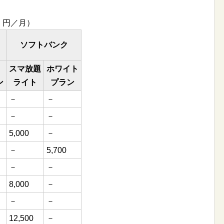
 円／月）
ソフトバンク
スマ放題
ホワイト
ン
ライト
プラン
－
－
－
－
5,000
－
－
5,700
－
－
8,000
－
－
－
12,500
－