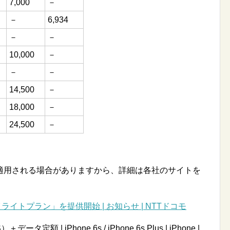
7,000
－
－
6,934
－
－
10,000
－
－
－
14,500
－
18,000
－
24,500
－
適用される場合がありますから、詳細は各社のサイトを
ライトプラン」を提供開始 | お知らせ | NTTドコモ
 iPhone 6s / iPhone 6s Plus | iPhone |