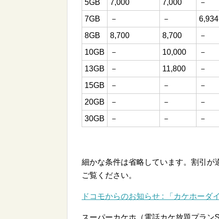
5GB
7,000
7,000
－
7GB
－
－
6,934
8GB
8,700
8,700
－
10GB
－
10,000
－
13GB
－
11,800
－
15GB
－
－
－
20GB
－
－
－
30GB
－
－
－
細かな条件は省略しています。割引が
ご覧ください。
ドコモからのお知らせ : 「カケホーダイ
スーパーカケホ（電話カケ放題プランS）＋データ定額 |