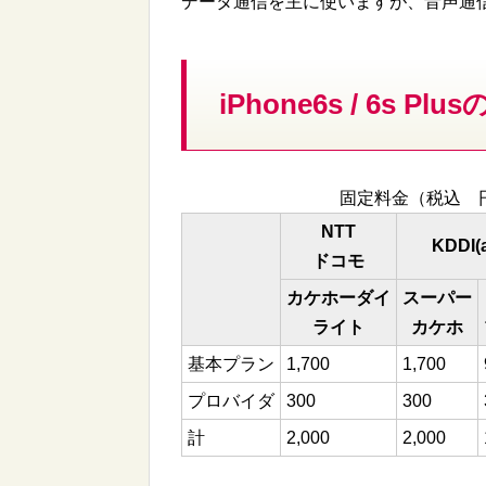
データ通信を主に使いますが、音声通
iPhone6s / 6s
固定料金（税込 
NTT
KDDI(
ドコモ
カケホーダイ
スーパー
ライト
カケホ
基本プラン
1,700
1,700
プロバイダ
300
300
計
2,000
2,000