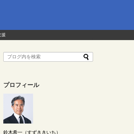
支援
プロフィール
鈴木希一（すずききいち）