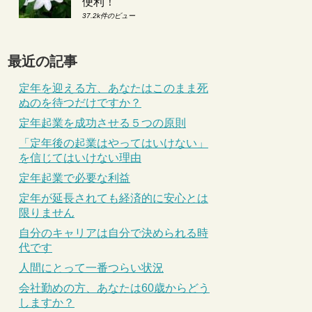
便利！
37.2k件のビュー
最近の記事
定年を迎える方、あなたはこのまま死
ぬのを待つだけですか？
定年起業を成功させる５つの原則
「定年後の起業はやってはいけない」
を信じてはいけない理由
定年起業で必要な利益
定年が延長されても経済的に安心とは
限りません
自分のキャリアは自分で決められる時
代です
人間にとって一番つらい状況
会社勤めの方、あなたは60歳からどう
しますか？