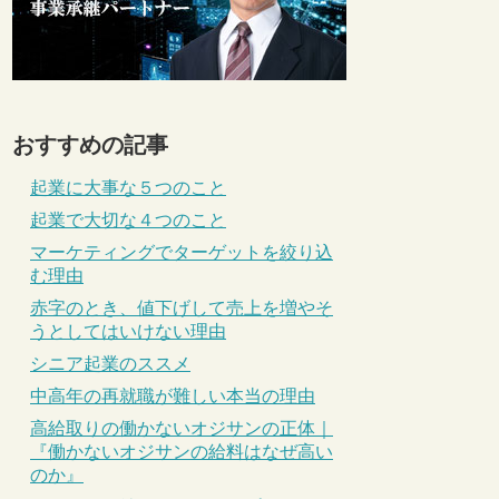
おすすめの記事
起業に大事な５つのこと
起業で大切な４つのこと
マーケティングでターゲットを絞り込
む理由
赤字のとき、値下げして売上を増やそ
うとしてはいけない理由
シニア起業のススメ
中高年の再就職が難しい本当の理由
高給取りの働かないオジサンの正体｜
『働かないオジサンの給料はなぜ高い
のか』