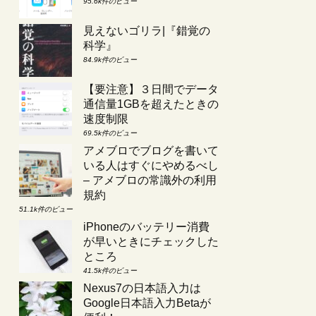
95.6k件のビュー
見えないゴリラ|『錯覚の
科学』
84.9k件のビュー
【要注意】３日間でデータ
通信量1GBを超えたときの
速度制限
69.5k件のビュー
アメブロでブログを書いて
いる人はすぐにやめるべし
– アメブロの常識外の利用
規約
51.1k件のビュー
iPhoneのバッテリー消費
が早いときにチェックした
ところ
41.5k件のビュー
Nexus7の日本語入力は
Google日本語入力Betaが