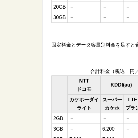
20GB
－
－
－
30GB
－
－
－
固定料金とデータ容量別料金を足すと
合計料金（税込 円
NTT
KDDI(au)
ドコモ
カケホーダイ
スーパー
LTE
ライト
カケホ
プラ
2GB
－
－
－
3GB
－
6,200
－