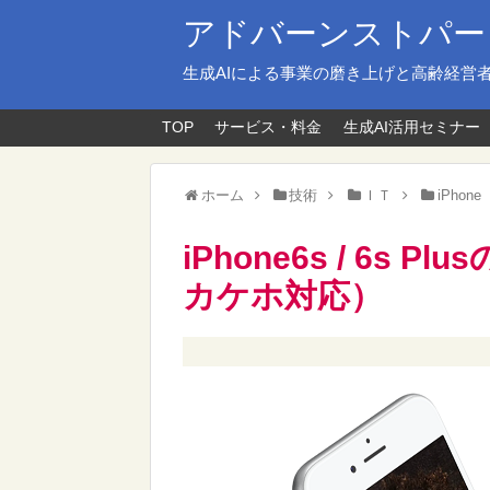
アドバーンストパー
生成AIによる事業の磨き上げと高齢経営
TOP
サービス・料金
生成AI活用セミナー
ホーム
技術
ＩＴ
iPhone
iPhone6s / 6s
カケホ対応）