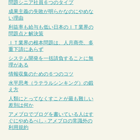
問題シニア社員６つのタイプ
成果主義の失敗が明らかなのにやめな
い理由
利益率も給与も低い日本のＩＴ業界の
問題点と解決策
ＩＴ業界の根本問題は、人月商売、多
重下請にあらず
システム開発を一括請負することに無
理がある
情報収集のための６つのコツ
水平思考（ラテラルシンキング）の鍛
え方
人類にとってなくすことが最も難しい
差別は何か
アメブロでブログを書いている人はす
ぐにやめるべし - アメブロの常識外の
利用規約