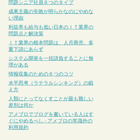
問題シニア社員６つのタイプ
成果主義の失敗が明らかなのにやめな
い理由
利益率も給与も低い日本のＩＴ業界の
問題点と解決策
ＩＴ業界の根本問題は、人月商売、多
重下請にあらず
システム開発を一括請負することに無
理がある
情報収集のための６つのコツ
水平思考（ラテラルシンキング）の鍛
え方
人類にとってなくすことが最も難しい
差別は何か
アメブロでブログを書いている人はす
ぐにやめるべし - アメブロの常識外の
利用規約