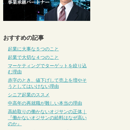
おすすめの記事
起業に大事な５つのこと
起業で大切な４つのこと
マーケティングでターゲットを絞り込
む理由
赤字のとき、値下げして売上を増やそ
うとしてはいけない理由
シニア起業のススメ
中高年の再就職が難しい本当の理由
高給取りの働かないオジサンの正体｜
『働かないオジサンの給料はなぜ高い
のか』