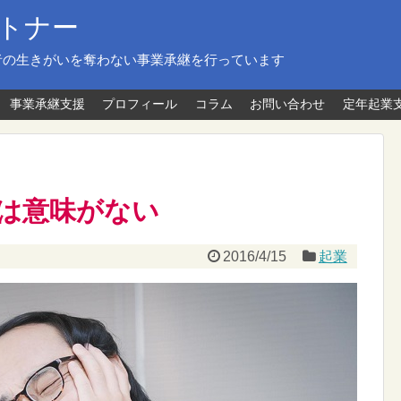
トナー
者の生きがいを奪わない事業承継を行っています
事業承継支援
プロフィール
コラム
お問い合わせ
定年起業
は意味がない
2016/4/15
起業