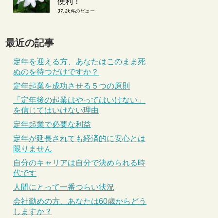
便利！
37.2k件のビュー
最近の記事
定年を迎える方、あなたはこのまま死
ぬのを待つだけですか？
定年起業を成功させる５つの原則
「定年後の起業はやってはいけない」
を信じてはいけない理由
定年起業で必要な利益
定年が延長されても経済的に安心とは
限りません
自分のキャリアは自分で決められる時
代です
人間にとって一番つらい状況
会社勤めの方、あなたは60歳からどう
しますか？