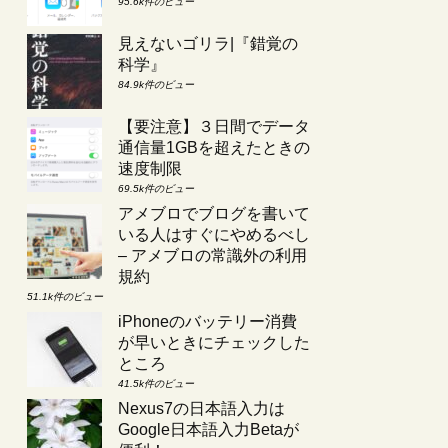
95.6k件のビュー
見えないゴリラ|『錯覚の
科学』
84.9k件のビュー
【要注意】３日間でデータ
通信量1GBを超えたときの
速度制限
69.5k件のビュー
アメブロでブログを書いて
いる人はすぐにやめるべし
– アメブロの常識外の利用
規約
51.1k件のビュー
iPhoneのバッテリー消費
が早いときにチェックした
ところ
41.5k件のビュー
Nexus7の日本語入力は
Google日本語入力Betaが