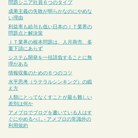
問題シニア社員６つのタイプ
成果主義の失敗が明らかなのにやめな
い理由
利益率も給与も低い日本のＩＴ業界の
問題点と解決策
ＩＴ業界の根本問題は、人月商売、多
重下請にあらず
システム開発を一括請負することに無
理がある
情報収集のための６つのコツ
水平思考（ラテラルシンキング）の鍛
え方
人類にとってなくすことが最も難しい
差別は何か
アメブロでブログを書いている人はす
ぐにやめるべし - アメブロの常識外の
利用規約