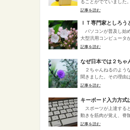
ることがでていました。 
記事を読む
ＩＴ専門家としろう
パソコンが普及し始め
大型汎用コンピュータが
記事を読む
なぜ日本では２ちゃ
２ちゃんねるのような
聞きました。その理由は
記事を読む
キーボード入力方式
スポーツが上達すると
動きを筋肉が覚え、脊髄
記事を読む