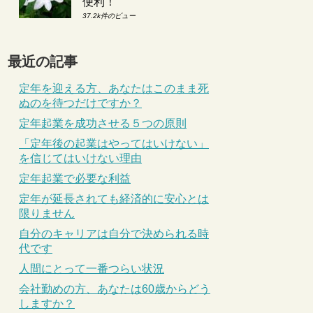
便利！
37.2k件のビュー
最近の記事
定年を迎える方、あなたはこのまま死
ぬのを待つだけですか？
定年起業を成功させる５つの原則
「定年後の起業はやってはいけない」
を信じてはいけない理由
定年起業で必要な利益
定年が延長されても経済的に安心とは
限りません
自分のキャリアは自分で決められる時
代です
人間にとって一番つらい状況
会社勤めの方、あなたは60歳からどう
しますか？