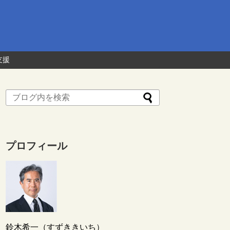
支援
プロフィール
鈴木希一（すずききいち）