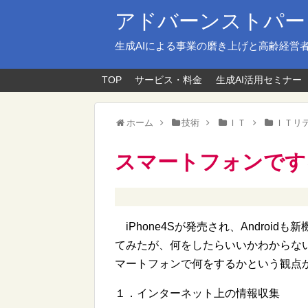
アドバーンストパー
生成AIによる事業の磨き上げと高齢経営
TOP
サービス・料金
生成AI活用セミナー
ホーム
技術
ＩＴ
ＩＴリ
スマートフォンです
iPhone4Sが発売され、Androi
てみたが、何をしたらいいかわからな
マートフォンで何をするかという観点
１．インターネット上の情報収集