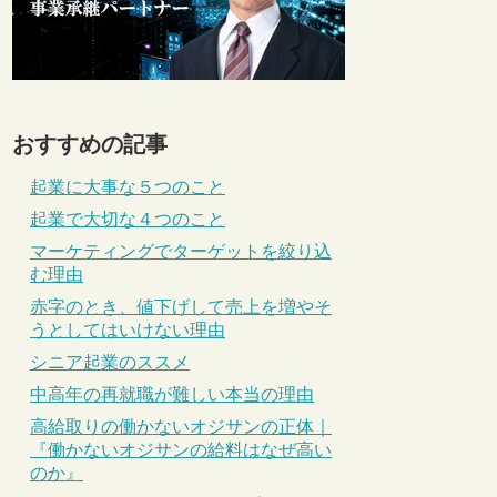
おすすめの記事
起業に大事な５つのこと
起業で大切な４つのこと
マーケティングでターゲットを絞り込
む理由
赤字のとき、値下げして売上を増やそ
うとしてはいけない理由
シニア起業のススメ
中高年の再就職が難しい本当の理由
高給取りの働かないオジサンの正体｜
『働かないオジサンの給料はなぜ高い
のか』