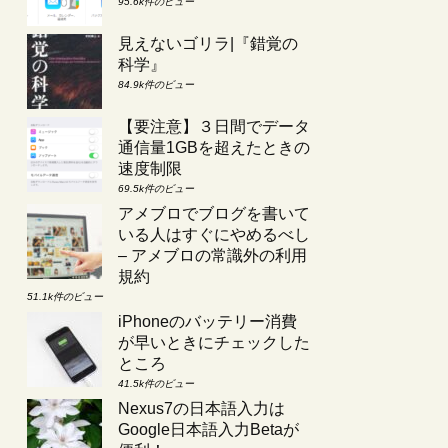
95.6k件のビュー
見えないゴリラ|『錯覚の
科学』
84.9k件のビュー
【要注意】３日間でデータ
通信量1GBを超えたときの
速度制限
69.5k件のビュー
アメブロでブログを書いて
いる人はすぐにやめるべし
– アメブロの常識外の利用
規約
51.1k件のビュー
iPhoneのバッテリー消費
が早いときにチェックした
ところ
41.5k件のビュー
Nexus7の日本語入力は
Google日本語入力Betaが