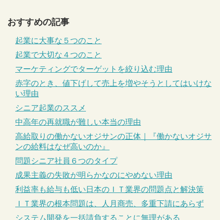
おすすめの記事
起業に大事な５つのこと
起業で大切な４つのこと
マーケティングでターゲットを絞り込む理由
赤字のとき、値下げして売上を増やそうとしてはいけな
い理由
シニア起業のススメ
中高年の再就職が難しい本当の理由
高給取りの働かないオジサンの正体｜『働かないオジサ
ンの給料はなぜ高いのか』
問題シニア社員６つのタイプ
成果主義の失敗が明らかなのにやめない理由
利益率も給与も低い日本のＩＴ業界の問題点と解決策
ＩＴ業界の根本問題は、人月商売、多重下請にあらず
システム開発を一括請負することに無理がある