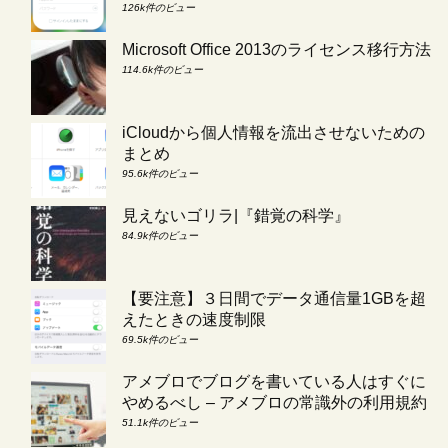
126k件のビュー
Microsoft Office 2013のライセンス移行方法
114.6k件のビュー
iCloudから個人情報を流出させないための
まとめ
95.6k件のビュー
見えないゴリラ|『錯覚の科学』
84.9k件のビュー
【要注意】３日間でデータ通信量1GBを超
えたときの速度制限
69.5k件のビュー
アメブロでブログを書いている人はすぐに
やめるべし – アメブロの常識外の利用規約
51.1k件のビュー