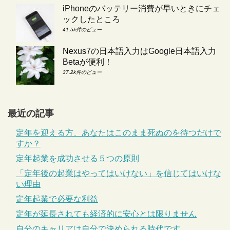
iPhoneのバッテリー消費が早いときにチェ
ックしたところ
41.5k件のビュー
Nexus7の日本語入力はGoogle日本語入力
Betaが便利！
37.2k件のビュー
最近の記事
定年を迎える方、あなたはこのまま死ぬのを待つだけで
すか？
定年起業を成功させる５つの原則
「定年後の起業はやってはいけない」を信じてはいけな
い理由
定年起業で必要な利益
定年が延長されても経済的に安心とは限りません
自分のキャリアは自分で決められる時代です