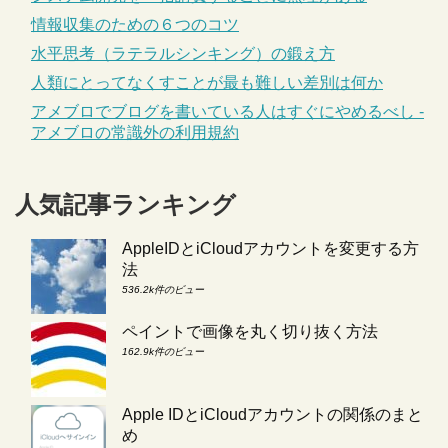
情報収集のための６つのコツ
水平思考（ラテラルシンキング）の鍛え方
人類にとってなくすことが最も難しい差別は何か
アメブロでブログを書いている人はすぐにやめるべし -
アメブロの常識外の利用規約
人気記事ランキング
AppleIDとiCloudアカウントを変更する方
法
536.2k件のビュー
ペイントで画像を丸く切り抜く方法
162.9k件のビュー
Apple IDとiCloudアカウントの関係のまと
め