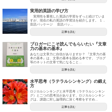
実用的英語の学び方
実用性を重視した英語の学習をずっと続けていま
すが、現在の私の英語の学習法を紹介します。 １．
音読パッケージ 音読パッ...
記事を読む
ブロガーにこそ読んでもらいたい『文章
力の基本の基本』
あなたは文章力に自信がありますか？ 『文章力の基
本の基本』は、文章の基本を固める本です。 ブログ
等のネットの文章で気になること...
記事を読む
水平思考（ラテラルシンキング）の鍛え
方
ロジカルシンキングと水平思考（ラテラルシンキン
グ）と二つの思考法があります。ロジカルシンキン
グは、課題に対し論理的に深く考察をすすめ...
記事を読む