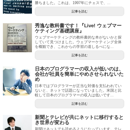
勝ちました。これは、1997年にチェスで、...
記事を読む
秀逸な教科書です！『Live! ウェブマー
ケティング基礎講座』
ウェブマーケティングの教科書的な本がないかと探
していて見つけました。ウェブマーケティング全体
を概観でき、これからの学習の道しるべにな...
記事を読む
日本のプログラマーの収入が低いのは、
会社が社員を簡単にやめさせられないた
め
日本ではプログラマーが正当な対価を支払われてい
ないと、ネットで話題になっていました。米国と比
較して日本のプログラマーの収入は低いです...
記事を読む
新聞とテレビが共にネットに移行すると
き世界が変わる
新聞はネットでも読めるようになっています。テレ