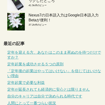
ックしたところ
41.5k件のビュー
Nexus7の日本語入力はGoogle日本語入力
Betaが便利！
37.2k件のビュー
最近の記事
定年を迎える方、あなたはこのまま死ぬのを待つだけで
すか？
定年起業を成功させる５つの原則
「定年後の起業はやってはいけない」を信じてはいけな
い理由
定年起業で必要な利益
定年が延長されても経済的に安心とは限りません
自分のキャリアは自分で決められる時代です
人間にとって一番つらい状況