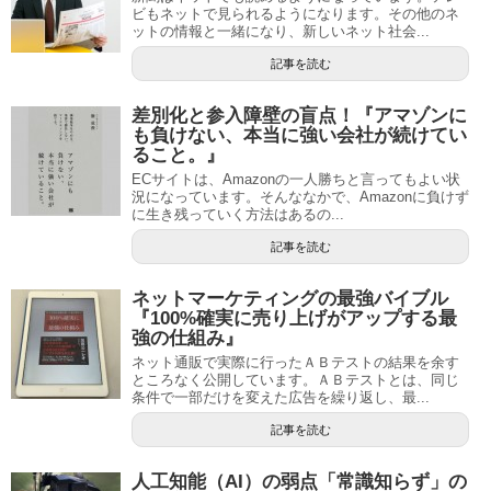
ビもネットで見られるようになります。その他のネ
ットの情報と一緒になり、新しいネット社会...
記事を読む
差別化と参入障壁の盲点！『アマゾンに
も負けない、本当に強い会社が続けてい
ること。』
ECサイトは、Amazonの一人勝ちと言ってもよい状
況になっています。そんななかで、Amazonに負けず
に生き残っていく方法はあるの...
記事を読む
ネットマーケティングの最強バイブル
『100%確実に売り上げがアップする最
強の仕組み』
ネット通販で実際に行ったＡＢテストの結果を余す
ところなく公開しています。ＡＢテストとは、同じ
条件で一部だけを変えた広告を繰り返し、最...
記事を読む
人工知能（AI）の弱点「常識知らず」の