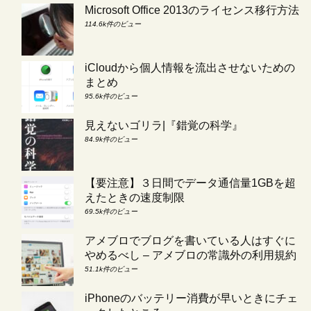
Microsoft Office 2013のライセンス移行方法
114.6k件のビュー
iCloudから個人情報を流出させないための
まとめ
95.6k件のビュー
見えないゴリラ|『錯覚の科学』
84.9k件のビュー
【要注意】３日間でデータ通信量1GBを超
えたときの速度制限
69.5k件のビュー
アメブロでブログを書いている人はすぐに
やめるべし – アメブロの常識外の利用規約
51.1k件のビュー
iPhoneのバッテリー消費が早いときにチェ