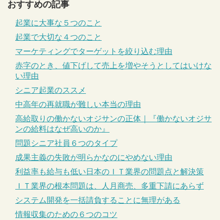
おすすめの記事
起業に大事な５つのこと
起業で大切な４つのこと
マーケティングでターゲットを絞り込む理由
赤字のとき、値下げして売上を増やそうとしてはいけな
い理由
シニア起業のススメ
中高年の再就職が難しい本当の理由
高給取りの働かないオジサンの正体｜『働かないオジサ
ンの給料はなぜ高いのか』
問題シニア社員６つのタイプ
成果主義の失敗が明らかなのにやめない理由
利益率も給与も低い日本のＩＴ業界の問題点と解決策
ＩＴ業界の根本問題は、人月商売、多重下請にあらず
システム開発を一括請負することに無理がある
情報収集のための６つのコツ