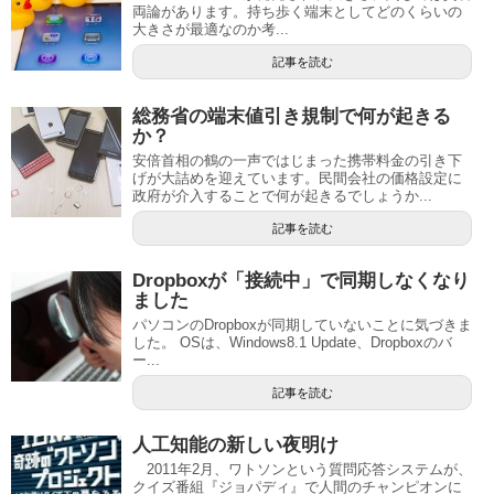
両論があります。持ち歩く端末としてどのくらいの
大きさが最適なのか考...
記事を読む
総務省の端末値引き規制で何が起きる
か？
安倍首相の鶴の一声ではじまった携帯料金の引き下
げが大詰めを迎えています。民間会社の価格設定に
政府が介入することで何が起きるでしょうか...
記事を読む
Dropboxが「接続中」で同期しなくなり
ました
パソコンのDropboxが同期していないことに気づきま
した。 OSは、Windows8.1 Update、Dropboxのバ
ー...
記事を読む
人工知能の新しい夜明け
2011年2月、ワトソンという質問応答システムが、
クイズ番組『ジョパディ』で人間のチャンピオンに