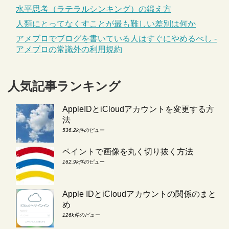
水平思考（ラテラルシンキング）の鍛え方
人類にとってなくすことが最も難しい差別は何か
アメブロでブログを書いている人はすぐにやめるべし -
アメブロの常識外の利用規約
人気記事ランキング
AppleIDとiCloudアカウントを変更する方
法
536.2k件のビュー
ペイントで画像を丸く切り抜く方法
162.9k件のビュー
Apple IDとiCloudアカウントの関係のまと
め
126k件のビュー