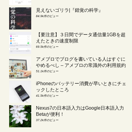
見えないゴリラ|『錯覚の科学』
84.9k件のビュー
【要注意】３日間でデータ通信量1GBを超
えたときの速度制限
69.5k件のビュー
アメブロでブログを書いている人はすぐに
やめるべし – アメブロの常識外の利用規約
51.1k件のビュー
iPhoneのバッテリー消費が早いときにチェ
ックしたところ
41.5k件のビュー
Nexus7の日本語入力はGoogle日本語入力
Betaが便利！
37.2k件のビュー