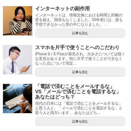
インターネットの副作用
インターネットは、情報交換における時間と距離の
壁を超え、国境もなくしました。50年前には、誰も
予想できなかった世の中になりました。 ...
記事を読む
スマホを片手で使うことへのこだわり
iPhone 6 / 6 Plusが発売され、大きさについては様々
な意見があります。特に片手で使うことができなく
なった点について否定...
記事を読む
「電話で済むことをメールするな」
VS「メールで済むことを電話するな」
あなたはどっち？
現代の日本には「電話で済むことをメールするな」
と思う人と、「メールで済むことを電話するな」と
思う人と両方います。 あなたはどち...
記事を読む