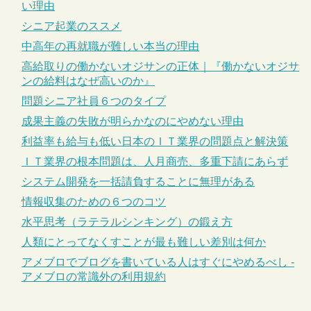
い理由
シニア起業のススメ
中高年の再就職が難しい本当の理由
高給取りの働かないオジサンの正体｜『働かないオジサ
ンの給料はなぜ高いのか』
問題シニア社員６つのタイプ
成果主義の失敗が明らかなのにやめない理由
利益率も給与も低い日本のＩＴ業界の問題点と解決策
ＩＴ業界の根本問題は、人月商売、多重下請にあらず
システム開発を一括請負することに無理がある
情報収集のための６つのコツ
水平思考（ラテラルシンキング）の鍛え方
人類にとってなくすことが最も難しい差別は何か
アメブロでブログを書いている人はすぐにやめるべし -
アメブロの常識外の利用規約