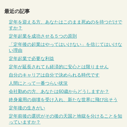
最近の記事
定年を迎える方、あなたはこのまま死ぬのを待つだけで
すか？
定年起業を成功させる５つの原則
「定年後の起業はやってはいけない」を信じてはいけな
い理由
定年起業で必要な利益
定年が延長されても経済的に安心とは限りません
自分のキャリアは自分で決められる時代です
人間にとって一番つらい状況
会社勤めの方、あなたは60歳からどうしますか？
終身雇用の崩壊を受け入れ、新たな世界に飛び出そう
定年後の生きがい
定年前後の選択がその後の天国と地獄を分けることを知
っていますか？