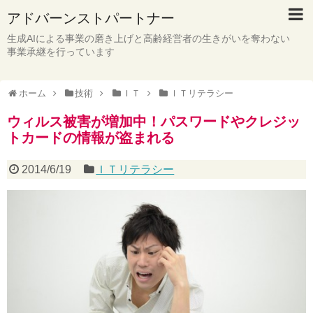
アドバーンストパートナー
生成AIによる事業の磨き上げと高齢経営者の生きがいを奪わない
事業承継を行っています
ホーム
技術
ＩＴ
ＩＴリテラシー
ウィルス被害が増加中！パスワードやクレジッ
トカードの情報が盗まれる
2014/6/19
ＩＴリテラシー