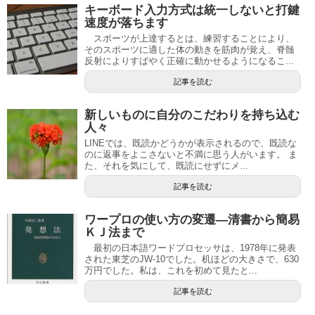
キーボード入力方式は統一しないと打鍵
速度が落ちます
スポーツが上達するとは、練習することにより、
そのスポーツに適した体の動きを筋肉が覚え、脊髄
反射によりすばやく正確に動かせるようになるこ...
記事を読む
新しいものに自分のこだわりを持ち込む
人々
LINEでは、既読かどうかが表示されるので、既読な
のに返事をよこさないと不満に思う人がいます。 ま
た、それを気にして、既読にせずにメ...
記事を読む
ワープロの使い方の変遷―清書から簡易
ＫＪ法まで
最初の日本語ワードプロセッサは、1978年に発表
された東芝のJW-10でした。机ほどの大きさで、630
万円でした。私は、これを初めて見たと...
記事を読む