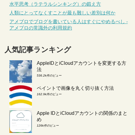
水平思考（ラテラルシンキング）の鍛え方
人類にとってなくすことが最も難しい差別は何か
アメブロでブログを書いている人はすぐにやめるべし -
アメブロの常識外の利用規約
人気記事ランキング
AppleIDとiCloudアカウントを変更する方
法
536.2k件のビュー
ペイントで画像を丸く切り抜く方法
162.9k件のビュー
Apple IDとiCloudアカウントの関係のまと
め
126k件のビュー