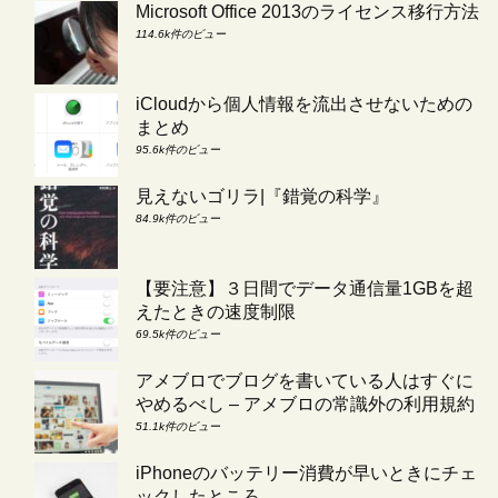
Microsoft Office 2013のライセンス移行方法
114.6k件のビュー
iCloudから個人情報を流出させないための
まとめ
95.6k件のビュー
見えないゴリラ|『錯覚の科学』
84.9k件のビュー
【要注意】３日間でデータ通信量1GBを超
えたときの速度制限
69.5k件のビュー
アメブロでブログを書いている人はすぐに
やめるべし – アメブロの常識外の利用規約
51.1k件のビュー
iPhoneのバッテリー消費が早いときにチェ
ックしたところ