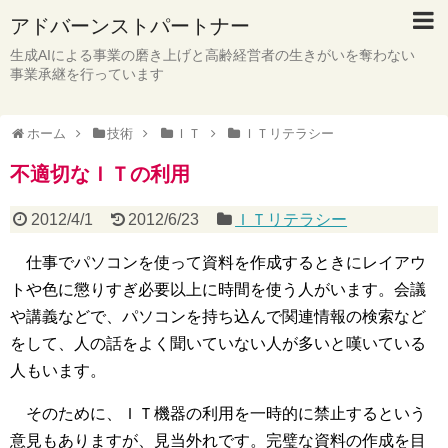
アドバーンストパートナー
生成AIによる事業の磨き上げと高齢経営者の生きがいを奪わない
事業承継を行っています
ホーム
技術
ＩＴ
ＩＴリテラシー
不適切なＩＴの利用
2012/4/1
2012/6/23
ＩＴリテラシー
仕事でパソコンを使って資料を作成するときにレイアウ
トや色に懲りすぎ必要以上に時間を使う人がいます。会議
や講義などで、パソコンを持ち込んで関連情報の検索など
をして、人の話をよく聞いていない人が多いと嘆いている
人もいます。
そのために、ＩＴ機器の利用を一時的に禁止するという
意見もありますが、見当外れです。完璧な資料の作成を目