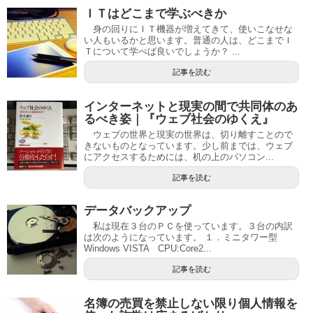
ＩＴはどこまで学ぶべきか
身の回りにＩＴ機器が増えてきて、使いこなせな
い人もいるかと思います。普通の人は、どこまでＩ
Ｔについて学べば良いでしょうか？ ...
記事を読む
インターネットと現実の間で共同体のあ
るべき姿｜『ウェブ社会のゆくえ』
ウェブの世界と現実の世界は、切り離すことので
きないものとなっています。少し前までは、ウェブ
にアクセスするためには、机の上のパソコン...
記事を読む
データバックアップ
私は現在３台のＰＣを使っています。３台の内訳
は次のようになっています。 １．ミニタワー型
Windows VISTA CPU:Core2...
記事を読む
名簿の売買を禁止しない限り個人情報を