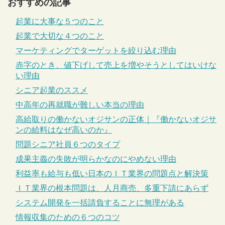
おすすめの記事
起業に大事な５つのこと
起業で大切な４つのこと
マーケティングでターゲットを絞り込む理由
赤字のとき、値下げして売上を増やそうとしてはいけな
い理由
シニア起業のススメ
中高年の再就職が難しい本当の理由
高給取りの働かないオジサンの正体｜『働かないオジサ
ンの給料はなぜ高いのか』
問題シニア社員６つのタイプ
成果主義の失敗が明らかなのにやめない理由
利益率も給与も低い日本のＩＴ業界の問題点と解決策
ＩＴ業界の根本問題は、人月商売、多重下請にあらず
システム開発を一括請負することに無理がある
情報収集のための６つのコツ