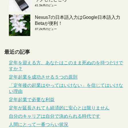
41.5k件のビュー
Nexus7の日本語入力はGoogle日本語入力
Betaが便利！
37.2k件のビュー
最近の記事
定年を迎える方、あなたはこのまま死ぬのを待つだけで
すか？
定年起業を成功させる５つの原則
「定年後の起業はやってはいけない」を信じてはいけな
い理由
定年起業で必要な利益
定年が延長されても経済的に安心とは限りません
自分のキャリアは自分で決められる時代です
人間にとって一番つらい状況