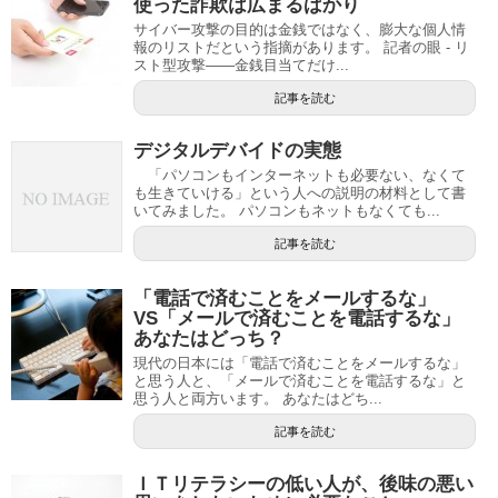
使った詐欺は広まるばかり
サイバー攻撃の目的は金銭ではなく、膨大な個人情
報のリストだという指摘があります。 記者の眼 - リ
スト型攻撃――金銭目当てだけ...
記事を読む
デジタルデバイドの実態
「パソコンもインターネットも必要ない、なくて
も生きていける」という人への説明の材料として書
いてみました。 パソコンもネットもなくても...
記事を読む
「電話で済むことをメールするな」
VS「メールで済むことを電話するな」
あなたはどっち？
現代の日本には「電話で済むことをメールするな」
と思う人と、「メールで済むことを電話するな」と
思う人と両方います。 あなたはどち...
記事を読む
ＩＴリテラシーの低い人が、後味の悪い