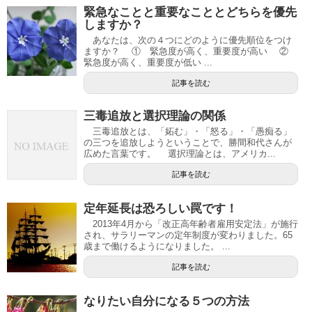
緊急なことと重要なこととどちらを優先
しますか？
あなたは、次の４つにどのように優先順位をつけ
ますか？ ① 緊急度が高く、重要度が高い ②
緊急度が高く、重要度が低い ...
記事を読む
三毒追放と選択理論の関係
三毒追放とは、「妬む」・「怒る」・「愚痴る」
の三つを追放しようということで、勝間和代さんが
広めた言葉です。 選択理論とは、アメリカ...
記事を読む
定年延長は恐ろしい罠です！
2013年4月から「改正高年齢者雇用安定法」が施行
され、サラリーマンの定年制度が変わりました。65
歳まで働けるようになりました。 ...
記事を読む
なりたい自分になる５つの方法