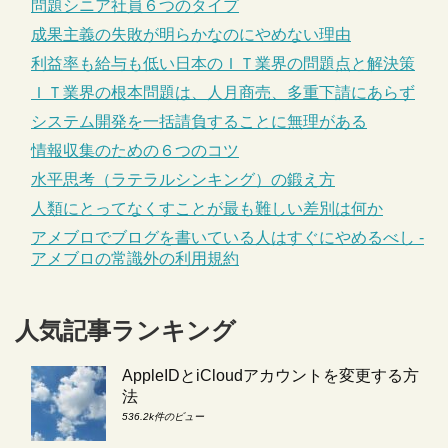
問題シニア社員６つのタイプ
成果主義の失敗が明らかなのにやめない理由
利益率も給与も低い日本のＩＴ業界の問題点と解決策
ＩＴ業界の根本問題は、人月商売、多重下請にあらず
システム開発を一括請負することに無理がある
情報収集のための６つのコツ
水平思考（ラテラルシンキング）の鍛え方
人類にとってなくすことが最も難しい差別は何か
アメブロでブログを書いている人はすぐにやめるべし -
アメブロの常識外の利用規約
人気記事ランキング
AppleIDとiCloudアカウントを変更する方
法
536.2k件のビュー