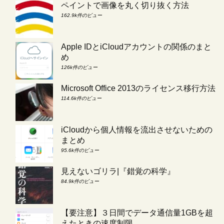
ペイントで画像を丸く切り抜く方法
162.9k件のビュー
Apple IDとiCloudアカウントの関係のまと
め
126k件のビュー
Microsoft Office 2013のライセンス移行方法
114.6k件のビュー
iCloudから個人情報を流出させないための
まとめ
95.6k件のビュー
見えないゴリラ|『錯覚の科学』
84.9k件のビュー
【要注意】３日間でデータ通信量1GBを超
えたときの速度制限