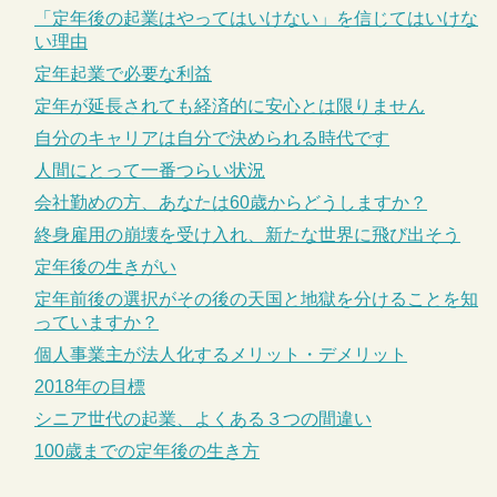
「定年後の起業はやってはいけない」を信じてはいけな
い理由
定年起業で必要な利益
定年が延長されても経済的に安心とは限りません
自分のキャリアは自分で決められる時代です
人間にとって一番つらい状況
会社勤めの方、あなたは60歳からどうしますか？
終身雇用の崩壊を受け入れ、新たな世界に飛び出そう
定年後の生きがい
定年前後の選択がその後の天国と地獄を分けることを知
っていますか？
個人事業主が法人化するメリット・デメリット
2018年の目標
シニア世代の起業、よくある３つの間違い
100歳までの定年後の生き方