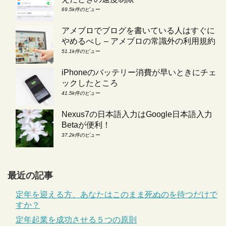
69.5k件のビュー
アメブロでブログを書いている人はすぐに
やめるべし – アメブロの常識外の利用規約
51.1k件のビュー
iPhoneのバッテリー消費が早いときにチェ
ックしたところ
41.5k件のビュー
Nexus7の日本語入力はGoogle日本語入力
Betaが便利！
37.2k件のビュー
最近の記事
定年を迎える方、あなたはこのまま死ぬのを待つだけで
すか？
定年起業を成功させる５つの原則