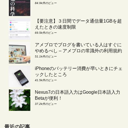
84.9k件のビュー
【要注意】３日間でデータ通信量1GBを超
えたときの速度制限
69.5k件のビュー
アメブロでブログを書いている人はすぐに
やめるべし – アメブロの常識外の利用規約
51.1k件のビュー
iPhoneのバッテリー消費が早いときにチェ
ックしたところ
41.5k件のビュー
Nexus7の日本語入力はGoogle日本語入力
Betaが便利！
37.2k件のビュー
最近の記事