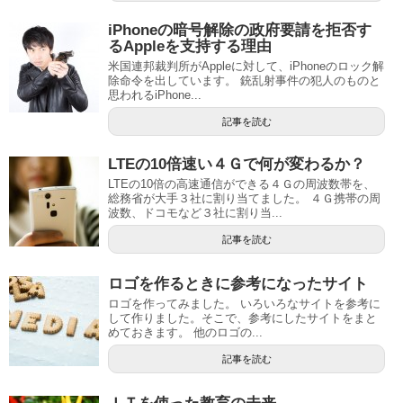
iPhoneの暗号解除の政府要請を拒否す
るAppleを支持する理由
米国連邦裁判所がAppleに対して、iPhoneのロック解
除命令を出しています。 銃乱射事件の犯人のものと
思われるiPhone...
記事を読む
LTEの10倍速い４Ｇで何が変わるか？
LTEの10倍の高速通信ができる４Ｇの周波数帯を、
総務省が大手３社に割り当てました。 ４Ｇ携帯の周
波数、ドコモなど３社に割り当...
記事を読む
ロゴを作るときに参考になったサイト
ロゴを作ってみました。 いろいろなサイトを参考に
して作りました。そこで、参考にしたサイトをまと
めておきます。 他のロゴの...
記事を読む