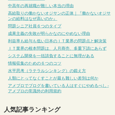
中高年の再就職が難しい本当の理由
高給取りの働かないオジサンの正体｜『働かないオジサ
ンの給料はなぜ高いのか』
問題シニア社員６つのタイプ
成果主義の失敗が明らかなのにやめない理由
利益率も給与も低い日本のＩＴ業界の問題点と解決策
ＩＴ業界の根本問題は、人月商売、多重下請にあらず
システム開発を一括請負することに無理がある
情報収集のための６つのコツ
水平思考（ラテラルシンキング）の鍛え方
人類にとってなくすことが最も難しい差別は何か
アメブロでブログを書いている人はすぐにやめるべし -
アメブロの常識外の利用規約
人気記事ランキング