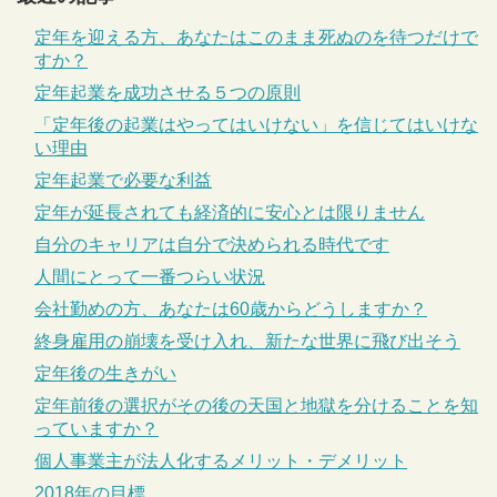
定年を迎える方、あなたはこのまま死ぬのを待つだけで
すか？
定年起業を成功させる５つの原則
「定年後の起業はやってはいけない」を信じてはいけな
い理由
定年起業で必要な利益
定年が延長されても経済的に安心とは限りません
自分のキャリアは自分で決められる時代です
人間にとって一番つらい状況
会社勤めの方、あなたは60歳からどうしますか？
終身雇用の崩壊を受け入れ、新たな世界に飛び出そう
定年後の生きがい
定年前後の選択がその後の天国と地獄を分けることを知
っていますか？
個人事業主が法人化するメリット・デメリット
2018年の目標