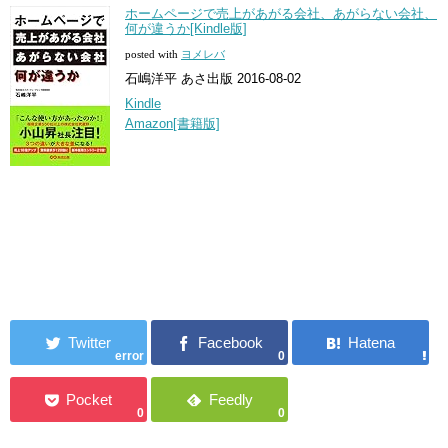
ホームページで売上があがる会社、あがらない会社、
何が違うか[Kindle版]
posted with
ヨメレバ
石嶋洋平 あさ出版 2016-08-02
Kindle
Amazon[書籍版]
error
0
0
0