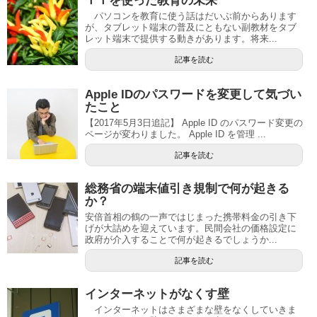
ＩＴを使った教育の未来
パソコンを教育に使う話はだいぶ前からあります
が、タブレット端末の普及にともない副教材をタブ
レット端末で提供する動きがあります。将来...
記事を読む
Apple IDのパスワードを変更して気づい
たこと
【2017年5月3日追記】 Apple ID のパスワード変更の
ページが変わりました。 Apple ID を管理 ...
記事を読む
総務省の端末値引き規制で何が起きる
か？
安倍首相の鶴の一声ではじまった携帯料金の引き下
げが大詰めを迎えています。民間会社の価格設定に
政府が介入することで何が起きるでしょうか...
記事を読む
インターネットがなくす壁
インターネットはさまざまな壁をなくしていきま