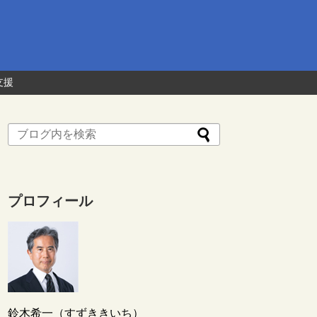
支援
プロフィール
鈴木希一（すずききいち）