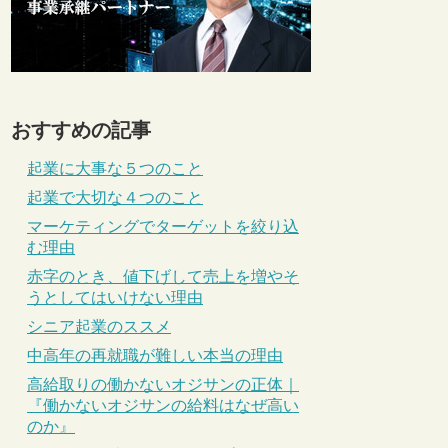
おすすめの記事
起業に大事な５つのこと
起業で大切な４つのこと
マーケティングでターゲットを絞り込
む理由
赤字のとき、値下げして売上を増やそ
うとしてはいけない理由
シニア起業のススメ
中高年の再就職が難しい本当の理由
高給取りの働かないオジサンの正体｜
『働かないオジサンの給料はなぜ高い
のか』