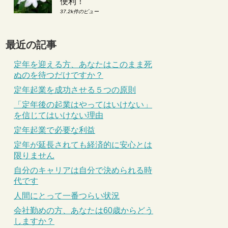
便利！
37.2k件のビュー
最近の記事
定年を迎える方、あなたはこのまま死
ぬのを待つだけですか？
定年起業を成功させる５つの原則
「定年後の起業はやってはいけない」
を信じてはいけない理由
定年起業で必要な利益
定年が延長されても経済的に安心とは
限りません
自分のキャリアは自分で決められる時
代です
人間にとって一番つらい状況
会社勤めの方、あなたは60歳からどう
しますか？