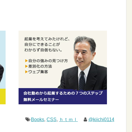
Books
,
CSS
,
ｈｔｍｌ
@kiichi0114