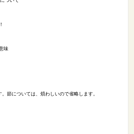
について
！
意味
。節については、煩わしいので省略します。