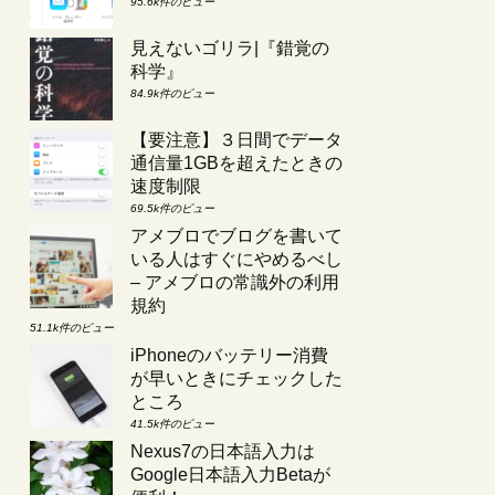
95.6k件のビュー
見えないゴリラ|『錯覚の
科学』
84.9k件のビュー
【要注意】３日間でデータ
通信量1GBを超えたときの
速度制限
69.5k件のビュー
アメブロでブログを書いて
いる人はすぐにやめるべし
– アメブロの常識外の利用
規約
51.1k件のビュー
iPhoneのバッテリー消費
が早いときにチェックした
ところ
41.5k件のビュー
Nexus7の日本語入力は
Google日本語入力Betaが