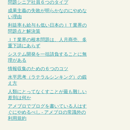
問題シニア社員６つのタイプ
成果主義の失敗が明らかなのにやめな
い理由
利益率も給与も低い日本のＩＴ業界の
問題点と解決策
ＩＴ業界の根本問題は、人月商売、多
重下請にあらず
システム開発を一括請負することに無
理がある
情報収集のための６つのコツ
水平思考（ラテラルシンキング）の鍛
え方
人類にとってなくすことが最も難しい
差別は何か
アメブロでブログを書いている人はす
ぐにやめるべし - アメブロの常識外の
利用規約