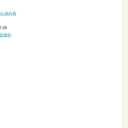
S3の教科書
-28
図書館