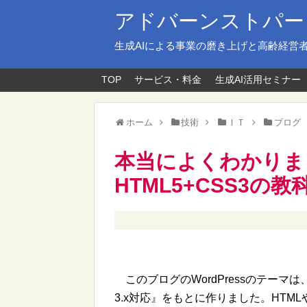
アドバーンストパー
生成AIによる事業の磨き上げと高齢経営
TOP
サービス・料金
生成AI活用セミナー
ホーム
技術
ＩＴ
ブログ
本当によくわかりま
HTML5+CSS3の教
このブログのWordPressのテーマは
3.x対応』をもとに作りました。HTM