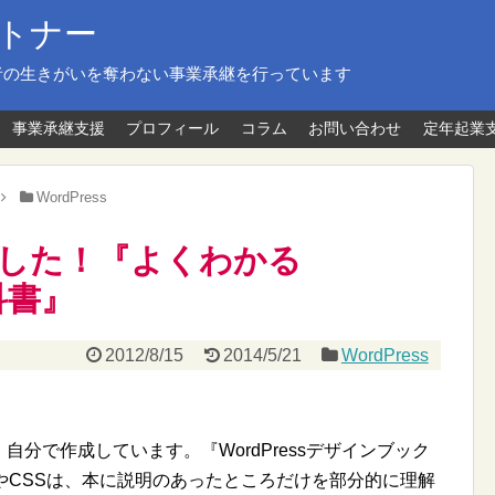
トナー
者の生きがいを奪わない事業承継を行っています
事業承継支援
プロフィール
コラム
お問い合わせ
定年起業
WordPress
した！『よくわかる
科書』
2012/8/15
2014/5/21
WordPress
、自分で作成しています。『WordPressデザインブック
LやCSSは、本に説明のあったところだけを部分的に理解