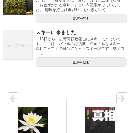
先日、日本経済新聞に『月に１万円以上使うなら
「お金がかかる趣味」』という記事がでていまし
た。 趣味を持ち仕事以外にも生きがいや...
記事を読む
スキーに来ました
16日から、志賀高原焼額山にスキーに来ていま
す。ここは、バブルの絶頂期、映画「私をスキーに
連れてって」の舞台になったスキー場です。林間コ
ー...
記事を読む