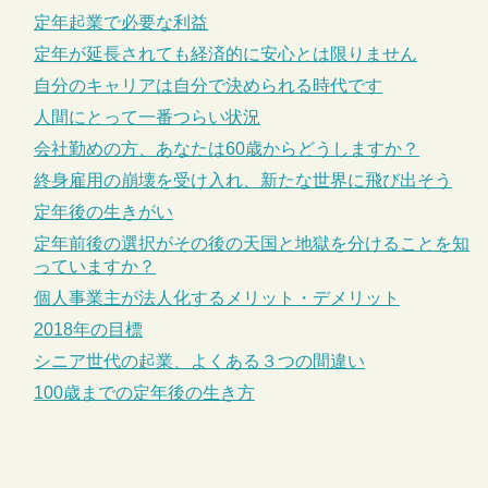
定年起業で必要な利益
定年が延長されても経済的に安心とは限りません
自分のキャリアは自分で決められる時代です
人間にとって一番つらい状況
会社勤めの方、あなたは60歳からどうしますか？
終身雇用の崩壊を受け入れ、新たな世界に飛び出そう
定年後の生きがい
定年前後の選択がその後の天国と地獄を分けることを知
っていますか？
個人事業主が法人化するメリット・デメリット
2018年の目標
シニア世代の起業、よくある３つの間違い
100歳までの定年後の生き方