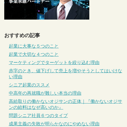
おすすめの記事
起業に大事な５つのこと
起業で大切な４つのこと
マーケティングでターゲットを絞り込む理由
赤字のとき、値下げして売上を増やそうとしてはいけな
い理由
シニア起業のススメ
中高年の再就職が難しい本当の理由
高給取りの働かないオジサンの正体｜『働かないオジサ
ンの給料はなぜ高いのか』
問題シニア社員６つのタイプ
成果主義の失敗が明らかなのにやめない理由