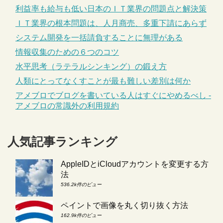
利益率も給与も低い日本のＩＴ業界の問題点と解決策
ＩＴ業界の根本問題は、人月商売、多重下請にあらず
システム開発を一括請負することに無理がある
情報収集のための６つのコツ
水平思考（ラテラルシンキング）の鍛え方
人類にとってなくすことが最も難しい差別は何か
アメブロでブログを書いている人はすぐにやめるべし -
アメブロの常識外の利用規約
人気記事ランキング
AppleIDとiCloudアカウントを変更する方
法
536.2k件のビュー
ペイントで画像を丸く切り抜く方法
162.9k件のビュー