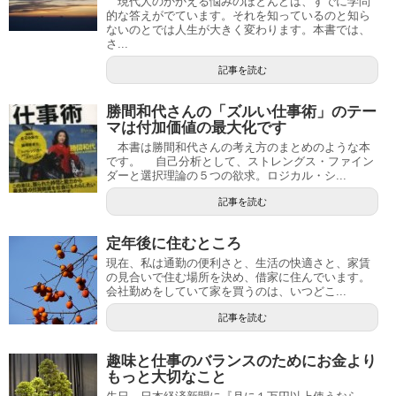
現代人のかかえる悩みのほとんどは、すでに学問
的な答えがでています。それを知っているのと知ら
ないのとでは人生が大きく変わります。本書では、
さ...
記事を読む
勝間和代さんの「ズルい仕事術」のテー
マは付加価値の最大化です
本書は勝間和代さんの考え方のまとめのような本
です。 自己分析として、ストレングス・ファイン
ダーと選択理論の５つの欲求。ロジカル・シ...
記事を読む
定年後に住むところ
現在、私は通勤の便利さと、生活の快適さと、家賃
の見合いで住む場所を決め、借家に住んでいます。
会社勤めをしていて家を買うのは、いつどこ...
記事を読む
趣味と仕事のバランスのためにお金より
もっと大切なこと