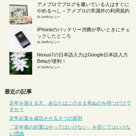
アメブロでブログを書いている人はすぐに
やめるべし – アメブロの常識外の利用規約
51.1k件のビュー
iPhoneのバッテリー消費が早いときにチェ
ックしたところ
41.5k件のビュー
Nexus7の日本語入力はGoogle日本語入力
Betaが便利！
37.2k件のビュー
最近の記事
定年を迎える方、あなたはこのまま死ぬのを待つだけで
すか？
定年起業を成功させる５つの原則
「定年後の起業はやってはいけない」を信じてはいけな
い理由