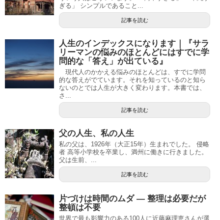
ぎる」 シンプルであること...
記事を読む
人生のインデックスになります｜『サラ
リーマンの悩みのほとんどにはすでに学
問的な「答え」が出ている』
現代人のかかえる悩みのほとんどは、すでに学問
的な答えがでています。それを知っているのと知ら
ないのとでは人生が大きく変わります。本書では、
さ...
記事を読む
父の人生、私の人生
私の父は、1926年（大正15年）生まれでした。 侵略
者 高等小学校を卒業し、満州に働きに行きました。
父は生前、...
記事を読む
片づけは時間のムダ ― 整理は必要だが
整頓は不要
世界で最も影響力のある100人に近藤麻理恵さんが選