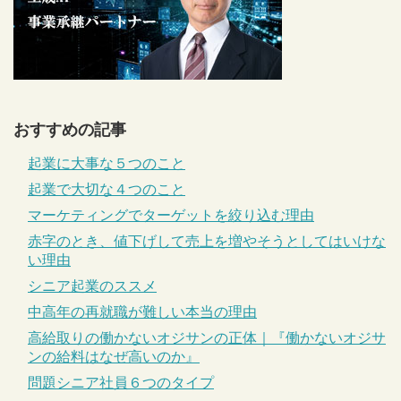
おすすめの記事
起業に大事な５つのこと
起業で大切な４つのこと
マーケティングでターゲットを絞り込む理由
赤字のとき、値下げして売上を増やそうとしてはいけな
い理由
シニア起業のススメ
中高年の再就職が難しい本当の理由
高給取りの働かないオジサンの正体｜『働かないオジサ
ンの給料はなぜ高いのか』
問題シニア社員６つのタイプ