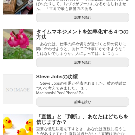
ばれたりして、片づけがブームになるかもしれませ
ん。 「世界で最も影響力のある...
記事を読む
タイムマネジメントを効率化する４つの
方法
あなたは、仕事の締め切りが近づくと締め切りに
間に合わせようと、あわてて仕事にかかるようなこ
とはないでしょうか。人によっては、いつも...
記事を読む
Steve Jobsの功績
Steve Jobsの引退が発表されました。彼の功績に
ついて考えてみました。 １．
Macintosh/iPod/iPhone/iPa...
記事を読む
「直観」と「判断」、あなたはどちらを
信じますか？
重要な意思決定を下すとき、あなたは直観に従うこ
とがありますか？ 直観は過たない 「直観は過たな