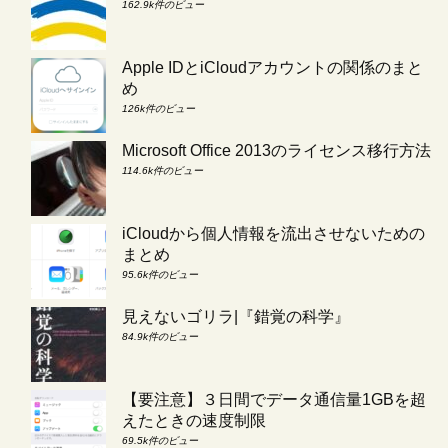
162.9k件のビュー
Apple IDとiCloudアカウントの関係のまと
め
126k件のビュー
Microsoft Office 2013のライセンス移行方法
114.6k件のビュー
iCloudから個人情報を流出させないための
まとめ
95.6k件のビュー
見えないゴリラ|『錯覚の科学』
84.9k件のビュー
【要注意】３日間でデータ通信量1GBを超
えたときの速度制限
69.5k件のビュー