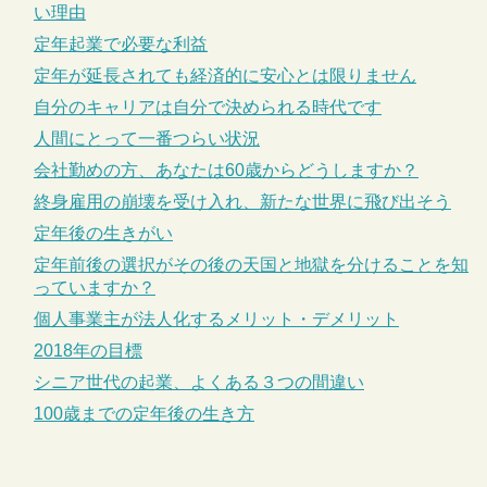
い理由
定年起業で必要な利益
定年が延長されても経済的に安心とは限りません
自分のキャリアは自分で決められる時代です
人間にとって一番つらい状況
会社勤めの方、あなたは60歳からどうしますか？
終身雇用の崩壊を受け入れ、新たな世界に飛び出そう
定年後の生きがい
定年前後の選択がその後の天国と地獄を分けることを知
っていますか？
個人事業主が法人化するメリット・デメリット
2018年の目標
シニア世代の起業、よくある３つの間違い
100歳までの定年後の生き方