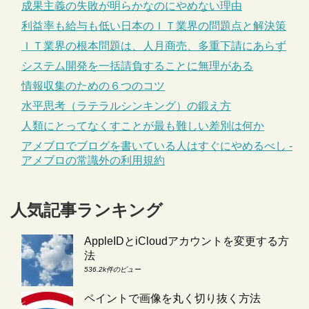
成果主義の失敗が明らかなのにやめない理由
利益率も給与も低い日本のＩＴ業界の問題点と解決策
ＩＴ業界の根本問題は、人月商売、多重下請にあらず
システム開発を一括請負することに無理がある
情報収集のための６つのコツ
水平思考（ラテラルシンキング）の鍛え方
人類にとってなくすことが最も難しい差別は何か
アメブロでブログを書いている人はすぐにやめるべし -
アメブロの常識外の利用規約
人気記事ランキング
AppleIDとiCloudアカウントを変更する方
法
536.2k件のビュー
ペイントで画像を丸く切り抜く方法