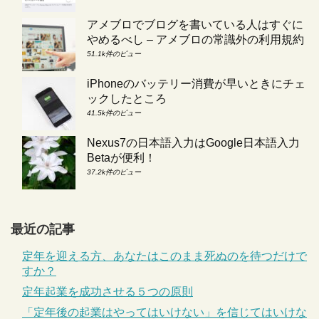
アメブロでブログを書いている人はすぐに
やめるべし – アメブロの常識外の利用規約
51.1k件のビュー
iPhoneのバッテリー消費が早いときにチェ
ックしたところ
41.5k件のビュー
Nexus7の日本語入力はGoogle日本語入力
Betaが便利！
37.2k件のビュー
最近の記事
定年を迎える方、あなたはこのまま死ぬのを待つだけで
すか？
定年起業を成功させる５つの原則
「定年後の起業はやってはいけない」を信じてはいけな