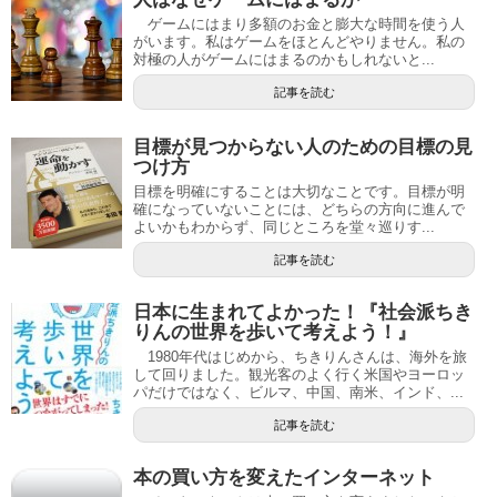
ゲームにはまり多額のお金と膨大な時間を使う人
がいます。私はゲームをほとんどやりません。私の
対極の人がゲームにはまるのかもしれないと...
記事を読む
目標が見つからない人のための目標の見
つけ方
目標を明確にすることは大切なことです。目標が明
確になっていないことには、どちらの方向に進んで
よいかもわからず、同じところを堂々巡りす...
記事を読む
日本に生まれてよかった！『社会派ちき
りんの世界を歩いて考えよう！』
1980年代はじめから、ちきりんさんは、海外を旅
して回りました。観光客のよく行く米国やヨーロッ
パだけではなく、ビルマ、中国、南米、インド、...
記事を読む
本の買い方を変えたインターネット