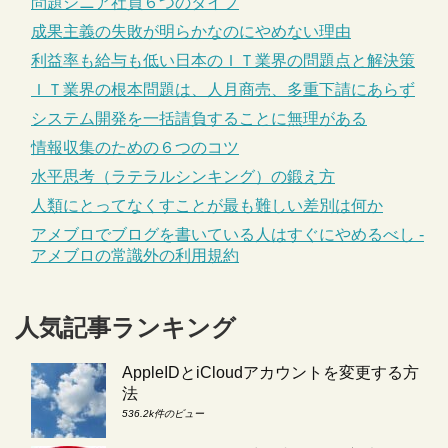
問題シニア社員６つのタイプ
成果主義の失敗が明らかなのにやめない理由
利益率も給与も低い日本のＩＴ業界の問題点と解決策
ＩＴ業界の根本問題は、人月商売、多重下請にあらず
システム開発を一括請負することに無理がある
情報収集のための６つのコツ
水平思考（ラテラルシンキング）の鍛え方
人類にとってなくすことが最も難しい差別は何か
アメブロでブログを書いている人はすぐにやめるべし -
アメブロの常識外の利用規約
人気記事ランキング
AppleIDとiCloudアカウントを変更する方
法
536.2k件のビュー