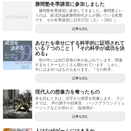
勝間塾冬季講習に参加しました
勝間塾冬季講習に参加してきました。勝間塾とい
うのは、経済評論家勝間和代さんが開いている私塾
です。その冬季講習に12月17日（土）～18日（...
記事を読む
あなたを幸せにする科学的に証明されて
いる７つのこと｜『その科学が成功を決
める』
世の中には自己啓発の本があふれています。関連
するセミナーもたくさん開かれています。しかし、
中にはまゆつばものもあります。『その科学...
記事を読む
現代人の想像力を奪ったもの
本を読むときは、活字から情景を想像します。 ラジ
オでは、 声の調子や効果音、 バックグラウンドミュ
ージックなどが加わり、 臨場感が...
記事を読む
人はなぜゲームにはまるか