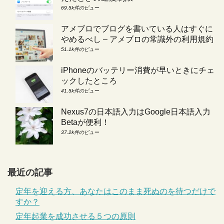
69.5k件のビュー
アメブロでブログを書いている人はすぐに
やめるべし – アメブロの常識外の利用規約
51.1k件のビュー
iPhoneのバッテリー消費が早いときにチェ
ックしたところ
41.5k件のビュー
Nexus7の日本語入力はGoogle日本語入力
Betaが便利！
37.2k件のビュー
最近の記事
定年を迎える方、あなたはこのまま死ぬのを待つだけで
すか？
定年起業を成功させる５つの原則