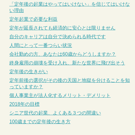
「定年後の起業はやってはいけない」を信じてはいけな
い理由
定年起業で必要な利益
定年が延長されても経済的に安心とは限りません
自分のキャリアは自分で決められる時代です
人間にとって一番つらい状況
会社勤めの方、あなたは60歳からどうしますか？
終身雇用の崩壊を受け入れ、新たな世界に飛び出そう
定年後の生きがい
定年前後の選択がその後の天国と地獄を分けることを知
っていますか？
個人事業主が法人化するメリット・デメリット
2018年の目標
シニア世代の起業、よくある３つの間違い
100歳までの定年後の生き方