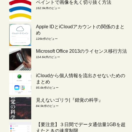
ペイントで画像を丸く切り抜く方法
162.9k件のビュー
Apple IDとiCloudアカウントの関係のまと
め
126k件のビュー
Microsoft Office 2013のライセンス移行方法
114.6k件のビュー
iCloudから個人情報を流出させないための
まとめ
95.6k件のビュー
見えないゴリラ|『錯覚の科学』
84.9k件のビュー
【要注意】３日間でデータ通信量1GBを超
えたときの速度制限