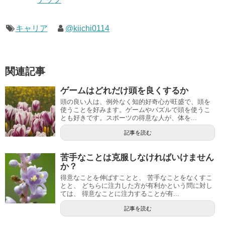
キャリア
@kiichi0114
関連記事
ゲームはどれだけ頭を良くするか
頭の良い人は、例外なく知的好奇心が旺盛で、頭を
使うことを好みます。ゲームやパズルで頭を使うこ
とも好きです。スポーツの得意な人が、体を...
記事を読む
苦手なことは克服しなければいけません
か？
得意なことを伸ばすことと、 苦手なことをなくすこ
とと、 どちらに注力した方が有利かという問に対し
ては、 得意なことに注力することが有...
記事を読む