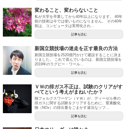
変わること、変わらないこと
私が大学を卒業してから40年以上になります。 40年
前の技術は今では使いものになりません。 その40年
前は、コンピュータは実用化され...
記事を読む
新国立競技場の迷走を正す最良の方法
新国立競技場を2520億円かけて建設することに決ま
りました。 これで喜んでいるのは、新国立競技場を
2019年のラグビー・ワール...
記事を読む
ＶＷの排ガス不正は、試験のクリアがす
べてという考えがまねいたか？
独フォルクスワーゲン（ＶＷ）が、ディーゼル車の
排ガスに関する試験をクリアするために、窒素酸化
物（NOx）の排出量をごまかす違法なソフ...
記事を読む