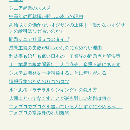
シニア起業のススメ
中高年の再就職が難しい本当の理由
高給取りの働かないオジサンの正体｜『働かないオジサ
ンの給料はなぜ高いのか』
問題シニア社員６つのタイプ
成果主義の失敗が明らかなのにやめない理由
利益率も給与も低い日本のＩＴ業界の問題点と解決策
ＩＴ業界の根本問題は、人月商売、多重下請にあらず
システム開発を一括請負することに無理がある
情報収集のための６つのコツ
水平思考（ラテラルシンキング）の鍛え方
人類にとってなくすことが最も難しい差別は何か
アメブロでブログを書いている人はすぐにやめるべし -
アメブロの常識外の利用規約