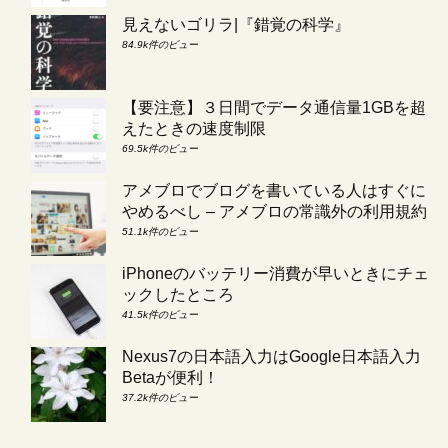
見えないゴリラ|『錯覚の科学』
84.9k件のビュー
【要注意】３日間でデータ通信量1GBを超
えたときの速度制限
69.5k件のビュー
アメブロでブログを書いている人はすぐに
やめるべし – アメブロの常識外の利用規約
51.1k件のビュー
iPhoneのバッテリー消費が早いときにチェ
ックしたところ
41.5k件のビュー
Nexus7の日本語入力はGoogle日本語入力
Betaが便利！
37.2k件のビュー