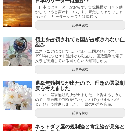
日本のリーダーは誰か？
日本にはリーダーがおらず、官僚機構が日本を動
かしていると言われています。果たしてそうでしょ
うか？ リーダーシップとは進むべ...
記事を読む
領土を占領されても国が占領されない仕
組み
エストニアについては、バルト三国のひとつで、
1991年にソビエト連邦から独立し、国政選挙で電子
投票を実施している国ぐらいの知識しかあ...
記事を読む
選挙無効判決が出たので、理想の選挙制
度を考えました
ついに選挙無効判決が出ました。上告するような
ので、最高裁の判断を待たなければなりませんが、
またひとつ前進しました。一票の格差を合憲...
記事を読む
ネットダフ屋の規制論と肯定論が見落と