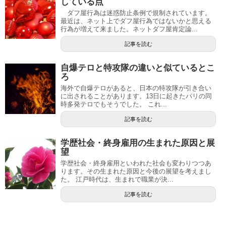
している点
ダフ屋行為は迷惑防止条例で規制されています。
最近は、ネット上でダフ屋行為ではないかと思える
行為が増えて来ました。ネットダフ屋肯定論...
記事を読む
自爆テロと特攻隊の違いと似ているとこ
ろ
海外で自爆テロがあると、日本の特攻隊が引き合い
に出されることがあります。13日に起きたパリの同
時多発テロでもそうでした。 これ...
記事を読む
学歴社会・終身雇用の生まれた原因と展
望
学歴社会・終身雇用といわれた社会も変わりつつあ
ります。その生まれた原因と今後の展望を考えまし
た。 江戸時代は、生まれで職業が決...
記事を読む