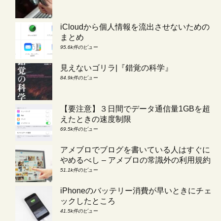
iCloudから個人情報を流出させないための
まとめ
95.6k件のビュー
見えないゴリラ|『錯覚の科学』
84.9k件のビュー
【要注意】３日間でデータ通信量1GBを超
えたときの速度制限
69.5k件のビュー
アメブロでブログを書いている人はすぐに
やめるべし – アメブロの常識外の利用規約
51.1k件のビュー
iPhoneのバッテリー消費が早いときにチェ
ックしたところ
41.5k件のビュー