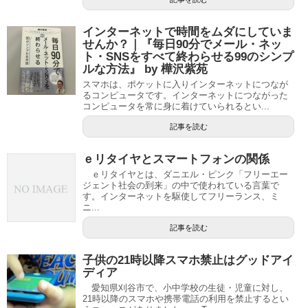
インターネットで時間をムダにしていま
せんか？｜『毎日90分でメール・ネッ
ト・SNSをすべて終わらせる99のシンプ
ルな方法』 by 樺沢紫苑
スマホは、ポケットに入りインターネットにつなが
るコンピュータです。インターネットにつながった
コンピュータを常に身に着けていられるとい...
記事を読む
ｅリタイヤとスマートフォンの関係
ｅリタイヤとは、ダニエル・ピンク「フリーエー
ジェント社会の到来」の中で使われている言葉で
す。インターネットを駆使してフリーランス、ミ
ニ...
記事を読む
子供の21時以降スマホ禁止はグッドアイ
ディア
愛知県刈谷市で、小中学校の生徒・児童に対し、
21時以降のスマホや携帯電話の利用を禁止するとい