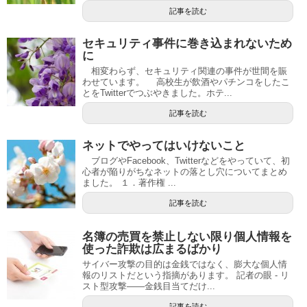
記事を読む
セキュリティ事件に巻き込まれないため
に
相変わらず、セキュリティ関連の事件が世間を賑
わせています。 高校生が飲酒やパチンコをしたこ
とをTwitterでつぶやきました。ホテ...
記事を読む
ネットでやってはいけないこと
ブログやFacebook、Twitterなどをやっていて、初
心者が陥りがちなネットの落とし穴についてまとめ
ました。 １．著作権 ...
記事を読む
名簿の売買を禁止しない限り個人情報を
使った詐欺は広まるばかり
サイバー攻撃の目的は金銭ではなく、膨大な個人情
報のリストだという指摘があります。 記者の眼 - リ
スト型攻撃――金銭目当てだけ...
記事を読む