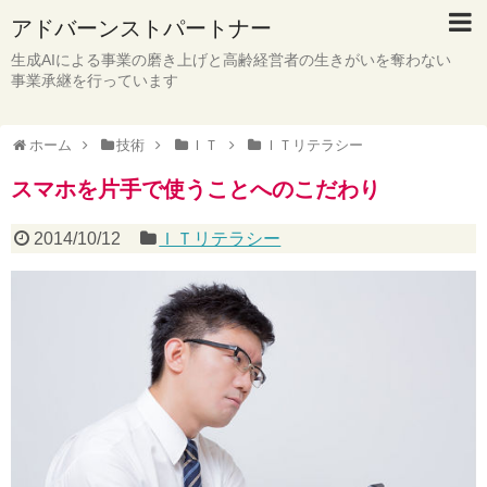
アドバーンストパートナー
生成AIによる事業の磨き上げと高齢経営者の生きがいを奪わない
事業承継を行っています
ホーム
技術
ＩＴ
ＩＴリテラシー
スマホを片手で使うことへのこだわり
2014/10/12
ＩＴリテラシー