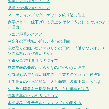
起業に大事な５つのこと
起業で大切な４つのこと
マーケティングでターゲットを絞り込む理由
赤字のとき、値下げして売上を増やそうとしてはいけな
い理由
シニア起業のススメ
中高年の再就職が難しい本当の理由
高給取りの働かないオジサンの正体｜『働かないオジサ
ンの給料はなぜ高いのか』
問題シニア社員６つのタイプ
成果主義の失敗が明らかなのにやめない理由
利益率も給与も低い日本のＩＴ業界の問題点と解決策
ＩＴ業界の根本問題は、人月商売、多重下請にあらず
システム開発を一括請負することに無理がある
情報収集のための６つのコツ
水平思考（ラテラルシンキング）の鍛え方