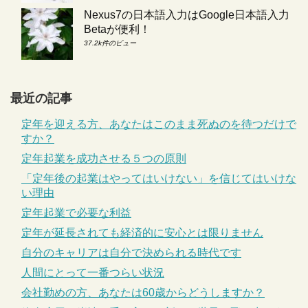
Nexus7の日本語入力はGoogle日本語入力
Betaが便利！
37.2k件のビュー
最近の記事
定年を迎える方、あなたはこのまま死ぬのを待つだけで
すか？
定年起業を成功させる５つの原則
「定年後の起業はやってはいけない」を信じてはいけな
い理由
定年起業で必要な利益
定年が延長されても経済的に安心とは限りません
自分のキャリアは自分で決められる時代です
人間にとって一番つらい状況
会社勤めの方、あなたは60歳からどうしますか？