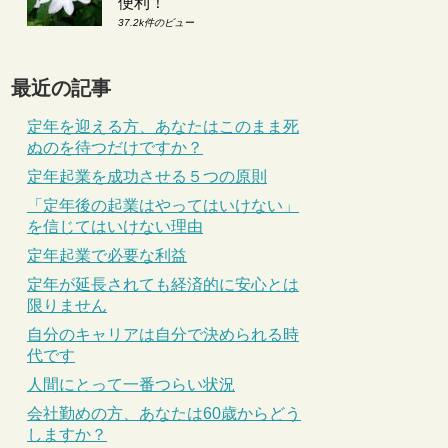
便利！
37.2k件のビュー
最近の記事
定年を迎える方、あなたはこのまま死
ぬのを待つだけですか？
定年起業を成功させる５つの原則
「定年後の起業はやってはいけない」
を信じてはいけない理由
定年起業で必要な利益
定年が延長されても経済的に安心とは
限りません
自分のキャリアは自分で決められる時
代です
人間にとって一番つらい状況
会社勤めの方、あなたは60歳からどう
しますか？