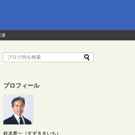
支援
プロフィール
鈴木希一（すずききいち）