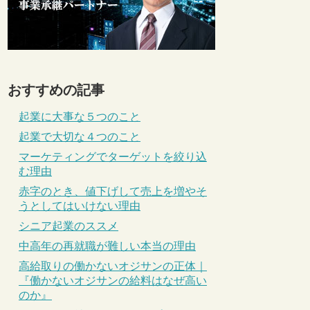
おすすめの記事
起業に大事な５つのこと
起業で大切な４つのこと
マーケティングでターゲットを絞り込
む理由
赤字のとき、値下げして売上を増やそ
うとしてはいけない理由
シニア起業のススメ
中高年の再就職が難しい本当の理由
高給取りの働かないオジサンの正体｜
『働かないオジサンの給料はなぜ高い
のか』