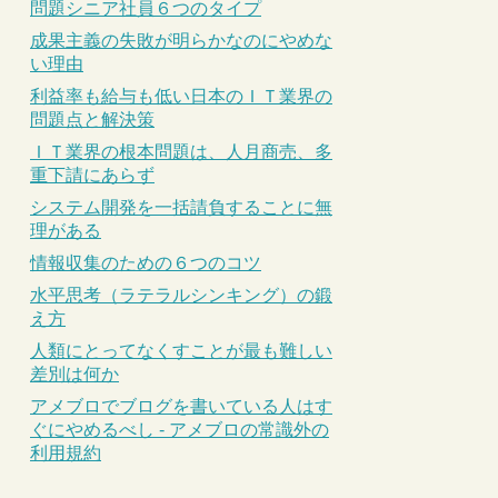
問題シニア社員６つのタイプ
成果主義の失敗が明らかなのにやめな
い理由
利益率も給与も低い日本のＩＴ業界の
問題点と解決策
ＩＴ業界の根本問題は、人月商売、多
重下請にあらず
システム開発を一括請負することに無
理がある
情報収集のための６つのコツ
水平思考（ラテラルシンキング）の鍛
え方
人類にとってなくすことが最も難しい
差別は何か
アメブロでブログを書いている人はす
ぐにやめるべし - アメブロの常識外の
利用規約