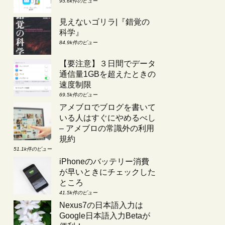
95.6k件のビュー
見えないゴリラ|『錯覚の
科学』
84.9k件のビュー
【要注意】３日間でデータ
通信量1GBを超えたときの
速度制限
69.5k件のビュー
アメブロでブログを書いて
いる人はすぐにやめるべし
– アメブロの常識外の利用
規約
51.1k件のビュー
iPhoneのバッテリー消費
が早いときにチェックした
ところ
41.5k件のビュー
Nexus7の日本語入力は
Google日本語入力Betaが