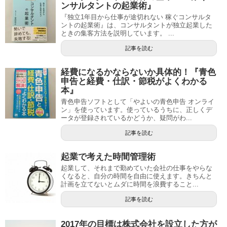
ンサルタントの起業術』
『独立1年目から仕事が途切れない 稼ぐコンサルタ
ントの起業術』は、コンサルタントが独立起業した
ときの集客方法を説明しています。 ...
記事を読む
経費になるかならないか具体的！『青色
申告と経費・仕訳・節税がよくわかる
本』
青色申告ソフトとして「やよいの青色申告 オンライ
ン」を使っています。使っているうちに、正しくデ
ータが登録されているかどうか、疑問がわ...
記事を読む
起業で考えた時間管理術
起業して、それまで勤めていた会社の仕事をやらな
くなると、自分の時間を自由に使えます。きちんと
計画を立てないとムダに時間を浪費すること...
記事を読む
2017年の目標は株式会社を設立した方が