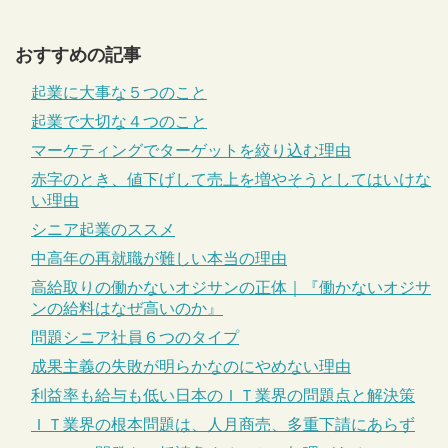
おすすめの記事
起業に大事な５つのこと
起業で大切な４つのこと
マーケティングでターゲットを絞り込む理由
赤字のとき、値下げして売上を増やそうとしてはいけな
い理由
シニア起業のススメ
中高年の再就職が難しい本当の理由
高給取りの働かないオジサンの正体｜『働かないオジサ
ンの給料はなぜ高いのか』
問題シニア社員６つのタイプ
成果主義の失敗が明らかなのにやめない理由
利益率も給与も低い日本のＩＴ業界の問題点と解決策
ＩＴ業界の根本問題は、人月商売、多重下請にあらず