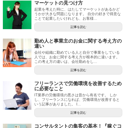
マーケットの見つけ方
起業を考えた時に、はたしてマーケットがあるかど
うかが大きな問題になります。 自分の好きで得意な
ことで起業したいけれども、お客様...
記事を読む
勤め人と事業主のお金に関する考え方の
違い
会社や組織に勤めている人と自分で事業をしている
人では、お金に関する考え方が根本的に違います。
この考え方の違いは、会社勤めをし...
記事を読む
フリーランスで労働環境を改善するため
に必要なこと
IT業界の労働環境の悪さは昔から有名です。 しか
し、フリーランスになれば、労働環境が改善すると
いう記事がありました。 I...
記事を読む
コンサルタントの集客の基本！『稼ぐコ