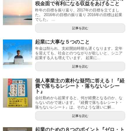
税金面で有利になる収益をあげること
昨年の目標を振り返り、2017年の目標を立てまし
た。 2016年の目標の振り返り 2016年の目標は起業
でした。 ...
記事を読む
起業に大事な５つのこと
年金は削られ、支給開始時期も遅くなります。定年
を迎えても、社会とのつながりが欲しいと、シニア
起業する人も増えています。 起業に...
記事を読む
個人事業主の素朴な疑問に答える！『経
費で落ちるレシート・落ちないレシー
ト』
会社勤めから起業すると、何が経費となるのか、な
らないのかで迷います。『経費で落ちるレシート・
落ちないレシート』は、そのような迷いに解...
記事を読む
起業のための８つのポイント『ゼロ・ト