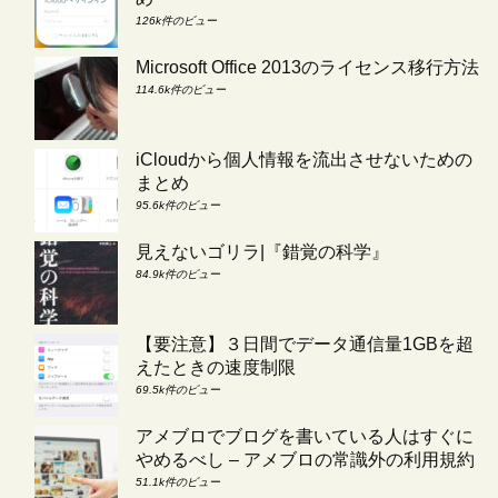
126k件のビュー
Microsoft Office 2013のライセンス移行方法
114.6k件のビュー
iCloudから個人情報を流出させないための
まとめ
95.6k件のビュー
見えないゴリラ|『錯覚の科学』
84.9k件のビュー
【要注意】３日間でデータ通信量1GBを超
えたときの速度制限
69.5k件のビュー
アメブロでブログを書いている人はすぐに
やめるべし – アメブロの常識外の利用規約
51.1k件のビュー