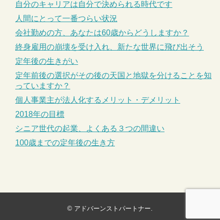
自分のキャリアは自分で決められる時代です
人間にとって一番つらい状況
会社勤めの方、あなたは60歳からどうしますか？
終身雇用の崩壊を受け入れ、新たな世界に飛び出そう
定年後の生きがい
定年前後の選択がその後の天国と地獄を分けることを知
っていますか？
個人事業主が法人化するメリット・デメリット
2018年の目標
シニア世代の起業、よくある３つの間違い
100歳までの定年後の生き方
©
アドバーンストパートナー
.