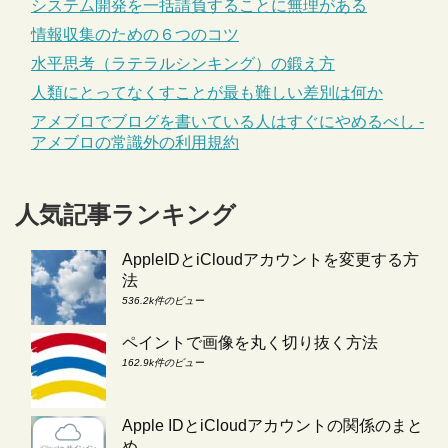
システム開発を一括請負することに無理がある
情報収集のための６つのコツ
水平思考（ラテラルシンキング）の鍛え方
人類にとってなくすことが最も難しい差別は何か
アメブロでブログを書いている人はすぐにやめるべし -
アメブロの常識外の利用規約
人気記事ランキング
AppleIDとiCloudアカウントを変更する方
法
536.2k件のビュー
ペイントで画像を丸く切り抜く方法
162.9k件のビュー
Apple IDとiCloudアカウントの関係のまと
め