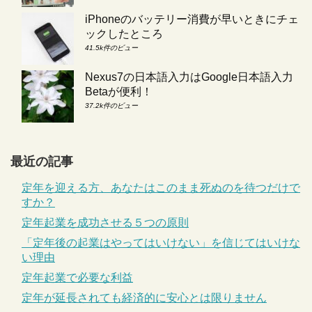
iPhoneのバッテリー消費が早いときにチェ
ックしたところ
41.5k件のビュー
Nexus7の日本語入力はGoogle日本語入力
Betaが便利！
37.2k件のビュー
最近の記事
定年を迎える方、あなたはこのまま死ぬのを待つだけで
すか？
定年起業を成功させる５つの原則
「定年後の起業はやってはいけない」を信じてはいけな
い理由
定年起業で必要な利益
定年が延長されても経済的に安心とは限りません