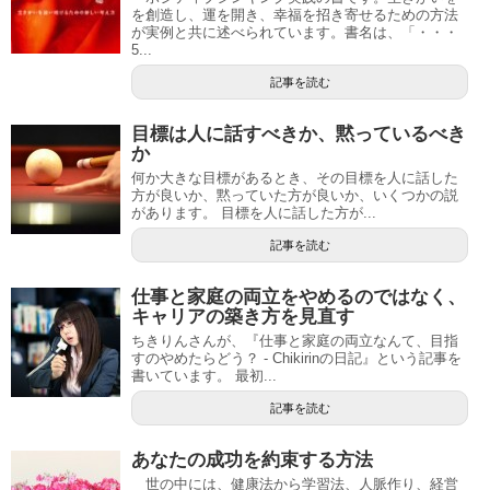
を創造し、運を開き、幸福を招き寄せるための方法
が実例と共に述べられています。書名は、「・・・
5...
記事を読む
目標は人に話すべきか、黙っているべき
か
何か大きな目標があるとき、その目標を人に話した
方が良いか、黙っていた方が良いか、いくつかの説
があります。 目標を人に話した方が...
記事を読む
仕事と家庭の両立をやめるのではなく、
キャリアの築き方を見直す
ちきりんさんが、『仕事と家庭の両立なんて、目指
すのやめたらどう？ - Chikirinの日記』という記事を
書いています。 最初...
記事を読む
あなたの成功を約束する方法
世の中には、健康法から学習法、人脈作り、経営