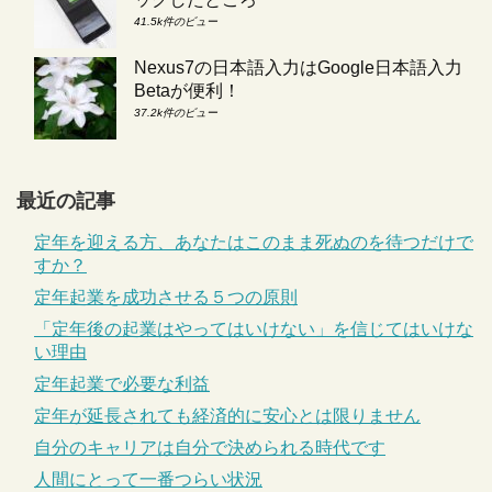
41.5k件のビュー
Nexus7の日本語入力はGoogle日本語入力
Betaが便利！
37.2k件のビュー
最近の記事
定年を迎える方、あなたはこのまま死ぬのを待つだけで
すか？
定年起業を成功させる５つの原則
「定年後の起業はやってはいけない」を信じてはいけな
い理由
定年起業で必要な利益
定年が延長されても経済的に安心とは限りません
自分のキャリアは自分で決められる時代です
人間にとって一番つらい状況