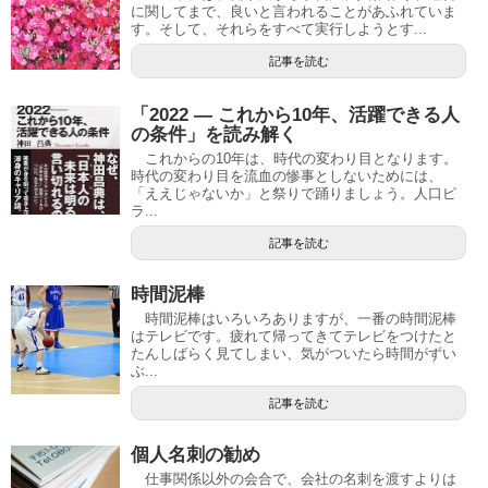
に関してまで、良いと言われることがあふれていま
す。そして、それらをすべて実行しようとす...
記事を読む
「2022 ― これから10年、活躍できる人
の条件」を読み解く
これからの10年は、時代の変わり目となります。
時代の変わり目を流血の惨事としないためには、
「ええじゃないか」と祭りで踊りましょう。人口ピ
ラ...
記事を読む
時間泥棒
時間泥棒はいろいろありますが、一番の時間泥棒
はテレビです。疲れて帰ってきてテレビをつけたと
たんしばらく見てしまい、気がついたら時間がずい
ぶ...
記事を読む
個人名刺の勧め
仕事関係以外の会合で、会社の名刺を渡すよりは