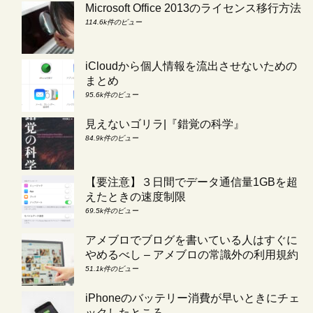
Microsoft Office 2013のライセンス移行方法
114.6k件のビュー
iCloudから個人情報を流出させないための
まとめ
95.6k件のビュー
見えないゴリラ|『錯覚の科学』
84.9k件のビュー
【要注意】３日間でデータ通信量1GBを超
えたときの速度制限
69.5k件のビュー
アメブロでブログを書いている人はすぐに
やめるべし – アメブロの常識外の利用規約
51.1k件のビュー
iPhoneのバッテリー消費が早いときにチェ
ックしたところ