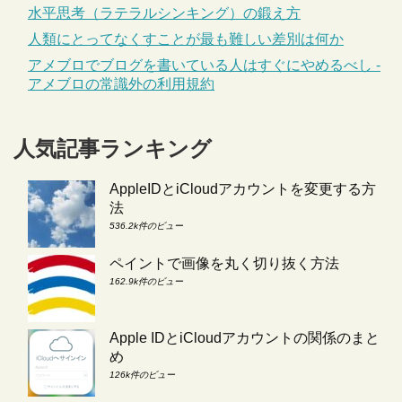
水平思考（ラテラルシンキング）の鍛え方
人類にとってなくすことが最も難しい差別は何か
アメブロでブログを書いている人はすぐにやめるべし -
アメブロの常識外の利用規約
人気記事ランキング
AppleIDとiCloudアカウントを変更する方
法
536.2k件のビュー
ペイントで画像を丸く切り抜く方法
162.9k件のビュー
Apple IDとiCloudアカウントの関係のまと
め
126k件のビュー