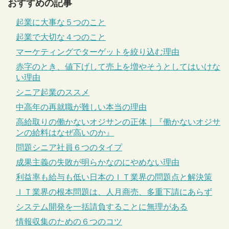
おすすめの記事
起業に大事な５つのこと
起業で大切な４つのこと
マーケティングでターゲットを絞り込む理由
赤字のとき、値下げして売上を増やそうとしてはいけな
い理由
シニア起業のススメ
中高年の再就職が難しい本当の理由
高給取りの働かないオジサンの正体｜『働かないオジサ
ンの給料はなぜ高いのか』
問題シニア社員６つのタイプ
成果主義の失敗が明らかなのにやめない理由
利益率も給与も低い日本のＩＴ業界の問題点と解決策
ＩＴ業界の根本問題は、人月商売、多重下請にあらず
システム開発を一括請負することに無理がある
情報収集のための６つのコツ