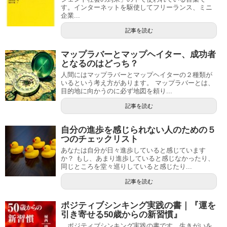
す。インターネットを駆使してフリーランス、ミニ
企業...
記事を読む
マップラバーとマップヘイター、成功者
となるのはどっち？
人間にはマップラバーとマップヘイターの２種類が
いるという考え方があります。 マップラバーとは、
目的地に向かうのに必ず地図を頼り...
記事を読む
自分の進歩を感じられない人のための５
つのチェックリスト
あなたは自分が日々進歩していると感じています
か？ もし、あまり進歩していると感じなかったり、
同じところを堂々巡りしていると感じたり...
記事を読む
ポジティブシンキング実践の書｜『運を
引き寄せる50歳からの新習慣』
ポジティブシンキング実践の書です。生きがいを