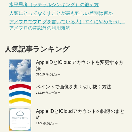
水平思考（ラテラルシンキング）の鍛え方
人類にとってなくすことが最も難しい差別は何か
アメブロでブログを書いている人はすぐにやめるべし -
アメブロの常識外の利用規約
人気記事ランキング
AppleIDとiCloudアカウントを変更する方
法
536.2k件のビュー
ペイントで画像を丸く切り抜く方法
162.9k件のビュー
Apple IDとiCloudアカウントの関係のまと
め
126k件のビュー