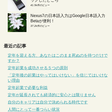
ックしたところ
41.5k件のビュー
Nexus7の日本語入力はGoogle日本語入力
Betaが便利！
37.2k件のビュー
最近の記事
定年を迎える方、あなたはこのまま死ぬのを待つだけで
すか？
定年起業を成功させる５つの原則
「定年後の起業はやってはいけない」を信じてはいけな
い理由
定年起業で必要な利益
定年が延長されても経済的に安心とは限りません
自分のキャリアは自分で決められる時代です
人間にとって一番つらい状況