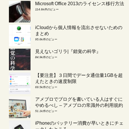
Microsoft Office 2013のライセンス移行方法
114.6k件のビュー
iCloudから個人情報を流出させないための
まとめ
95.6k件のビュー
見えないゴリラ|『錯覚の科学』
84.9k件のビュー
【要注意】３日間でデータ通信量1GBを超
えたときの速度制限
69.5k件のビュー
アメブロでブログを書いている人はすぐに
やめるべし – アメブロの常識外の利用規約
51.1k件のビュー
iPhoneのバッテリー消費が早いときにチェ