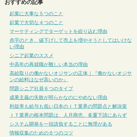
おすすめの記事
起業に大事な５つのこと
起業で大切な４つのこと
マーケティングでターゲットを絞り込む理由
赤字のとき、値下げして売上を増やそうとしてはいけな
い理由
シニア起業のススメ
中高年の再就職が難しい本当の理由
高給取りの働かないオジサンの正体｜『働かないオジサ
ンの給料はなぜ高いのか』
問題シニア社員６つのタイプ
成果主義の失敗が明らかなのにやめない理由
利益率も給与も低い日本のＩＴ業界の問題点と解決策
ＩＴ業界の根本問題は、人月商売、多重下請にあらず
システム開発を一括請負することに無理がある
情報収集のための６つのコツ