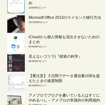
め
126k件のビュー
Microsoft Office 2013のライセンス移行方法
114.6k件のビュー
iCloudから個人情報を流出させないための
まとめ
95.6k件のビュー
見えないゴリラ|『錯覚の科学』
84.9k件のビュー
【要注意】３日間でデータ通信量1GBを超
えたときの速度制限
69.5k件のビュー
アメブロでブログを書いている人はすぐに
やめるべし – アメブロの常識外の利用規約
51.1k件のビュー