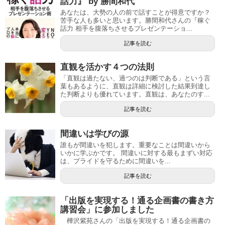
話力』 by 勝間和代
あなたは、大勢の人の前で話すことが得意ですか？
苦手な人も多いと思います。勝間和代さんの『稼ぐ
話力 相手を腹落ちさせるプレゼンテーショ...
記事を読む
直観を活かす４つの法則
「直観は過たない、過つのは判断である」という言
葉もあるように、直観は詳細に検討した結果到達し
た判断よりも優れています。直観は、あなたのす...
記事を読む
間違いは学びの源
誰もが間違いを犯します。重要なことは間違いから
いかに学ぶかです。 間違いに対する最もまずい対応
は、プライドを守るために間違いを...
記事を読む
「出版を実現する！通る企画書の書き方
講習会」に参加しました
樺沢紫苑さんの「出版を実現する！通る企画書の