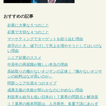
おすすめの記事
起業に大事な５つのこと
起業で大切な４つのこと
マーケティングでターゲットを絞り込む理由
赤字のとき、値下げして売上を増やそうとしてはいけな
い理由
シニア起業のススメ
中高年の再就職が難しい本当の理由
高給取りの働かないオジサンの正体｜『働かないオジサ
ンの給料はなぜ高いのか』
問題シニア社員６つのタイプ
成果主義の失敗が明らかなのにやめない理由
利益率も給与も低い日本のＩＴ業界の問題点と解決策
ＩＴ業界の根本問題は、人月商売、多重下請にあらず