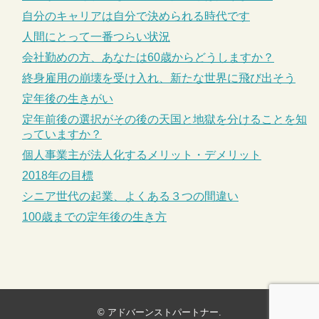
自分のキャリアは自分で決められる時代です
人間にとって一番つらい状況
会社勤めの方、あなたは60歳からどうしますか？
終身雇用の崩壊を受け入れ、新たな世界に飛び出そう
定年後の生きがい
定年前後の選択がその後の天国と地獄を分けることを知
っていますか？
個人事業主が法人化するメリット・デメリット
2018年の目標
シニア世代の起業、よくある３つの間違い
100歳までの定年後の生き方
©
アドバーンストパートナー
.