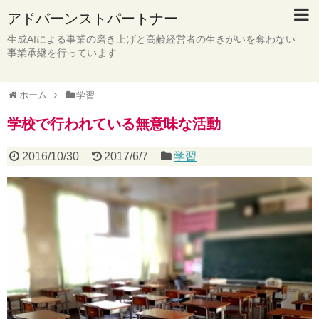
アドバーンストパートナー
生成AIによる事業の磨き上げと高齢経営者の生きがいを奪わない
事業承継を行っています
ホーム
学習
学校で行われている無意味な活動
2016/10/30
2017/6/7
学習