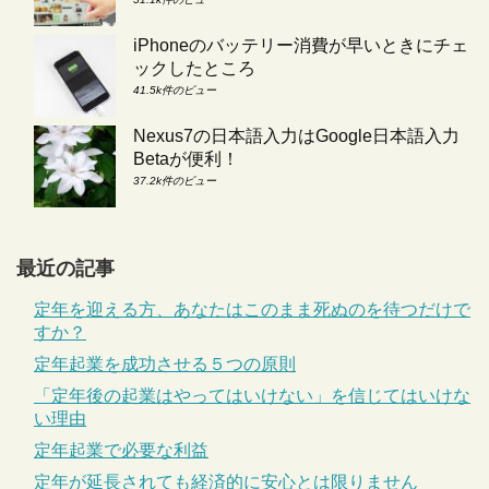
iPhoneのバッテリー消費が早いときにチェ
ックしたところ
41.5k件のビュー
Nexus7の日本語入力はGoogle日本語入力
Betaが便利！
37.2k件のビュー
最近の記事
定年を迎える方、あなたはこのまま死ぬのを待つだけで
すか？
定年起業を成功させる５つの原則
「定年後の起業はやってはいけない」を信じてはいけな
い理由
定年起業で必要な利益
定年が延長されても経済的に安心とは限りません