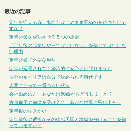
最近の記事
定年を迎える方、あなたはこのまま死ぬのを待つだけで
すか？
定年起業を成功させる５つの原則
「定年後の起業はやってはいけない」を信じてはいけな
い理由
定年起業で必要な利益
定年が延長されても経済的に安心とは限りません
自分のキャリアは自分で決められる時代です
人間にとって一番つらい状況
会社勤めの方、あなたは60歳からどうしますか？
終身雇用の崩壊を受け入れ、新たな世界に飛び出そう
定年後の生きがい
定年前後の選択がその後の天国と地獄を分けることを知
っていますか？