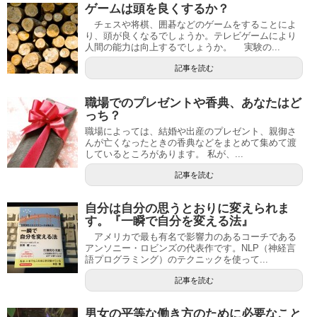
ゲームは頭を良くするか？
チェスや将棋、囲碁などのゲームをすることによ
り、頭が良くなるでしょうか。テレビゲームにより
人間の能力は向上するでしょうか。 実験の...
記事を読む
職場でのプレゼントや香典、あなたはど
っち？
職場によっては、結婚や出産のプレゼント、親御さ
んが亡くなったときの香典などをまとめて集めて渡
しているところがあります。 私が、...
記事を読む
自分は自分の思うとおりに変えられま
す。『一瞬で自分を変える法』
アメリカで最も有名で影響力のあるコーチである
アンソニー・ロビンズの代表作です。NLP（神経言
語プログラミング）のテクニックを使って...
記事を読む
男女の平等な働き方のために必要なこと