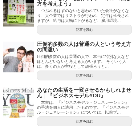
方を考えよう』
つぶれるはずのないと思われていた会社がなくな
り、大企業ではリストラが行われ、定年は延長され
ますが、給与は大幅に下がるなど、雇用環境...
記事を読む
圧倒的多数の人は普通の人という考え方
の間違い
圧倒的多数の人は普通の人で、本当に特別な人など
ほとんどいないと考える人がいます。 そういう人
は、多くの人が主役として頑張ろうと...
記事を読む
あなたの生活を一変させるかもしれませ
ん｜『ビジネスモデルYOU』
本書は、『ビジネスモデル・ジェネレーション』
の手法を個人に適用したものです。『ビジネスモデ
ル・ジェネレーション』については、以前ブ...
記事を読む