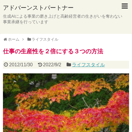
アドバーンストパートナー
生成AIによる事業の磨き上げと高齢経営者の生きがいを奪わない
事業承継を行っています
ホーム
ライフスタイル
仕事の生産性を２倍にする３つの方法
2012/11/30
2022/9/2
ライフスタイル