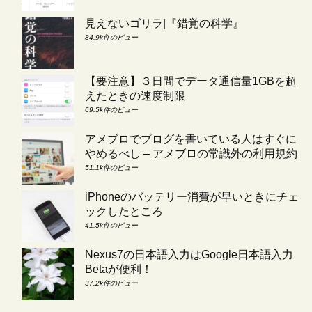
見えないゴリラ|『錯覚の科学』
84.9k件のビュー
【要注意】３日間でデータ通信量1GBを超
えたときの速度制限
69.5k件のビュー
アメブロでブログを書いている人はすぐに
やめるべし – アメブロの常識外の利用規約
51.1k件のビュー
iPhoneのバッテリー消費が早いときにチェ
ックしたところ
41.5k件のビュー
Nexus7の日本語入力はGoogle日本語入力
Betaが便利！
37.2k件のビュー