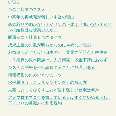
い理由
シニア起業のススメ
中高年の再就職が難しい本当の理由
高給取りの働かないオジサンの正体｜『働かないオジサ
ンの給料はなぜ高いのか』
問題シニア社員６つのタイプ
成果主義の失敗が明らかなのにやめない理由
利益率も給与も低い日本のＩＴ業界の問題点と解決策
ＩＴ業界の根本問題は、人月商売、多重下請にあらず
システム開発を一括請負することに無理がある
情報収集のための６つのコツ
水平思考（ラテラルシンキング）の鍛え方
人類にとってなくすことが最も難しい差別は何か
アメブロでブログを書いている人はすぐにやめるべし -
アメブロの常識外の利用規約