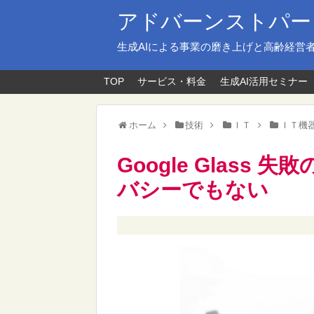
アドバーンストパー
生成AIによる事業の磨き上げと高齢経営
TOP
サービス・料金
生成AI活用セミナー
ホーム
技術
ＩＴ
ＩＴ機
Google Glas
バシーでもない