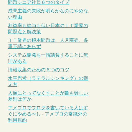
問題シニア社員６つのタイプ
成果主義の失敗が明らかなのにやめな
い理由
利益率も給与も低い日本のＩＴ業界の
問題点と解決策
ＩＴ業界の根本問題は、人月商売、多
重下請にあらず
システム開発を一括請負することに無
理がある
情報収集のための６つのコツ
水平思考（ラテラルシンキング）の鍛
え方
人類にとってなくすことが最も難しい
差別は何か
アメブロでブログを書いている人はす
ぐにやめるべし - アメブロの常識外の
利用規約