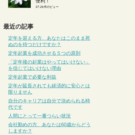
便利！
37.2k件のビュー
最近の記事
定年を迎える方、あなたはこのまま死
ぬのを待つだけですか？
定年起業を成功させる５つの原則
「定年後の起業はやってはいけない」
を信じてはいけない理由
定年起業で必要な利益
定年が延長されても経済的に安心とは
限りません
自分のキャリアは自分で決められる時
代です
人間にとって一番つらい状況
会社勤めの方、あなたは60歳からどう
しますか？