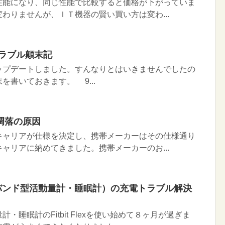
性能になり、同じ性能で比較すると価格が下がっていま
わりませんが、ＩＴ機器の賢い買い方は変わ...
トラブル顛末記
7へアップデートしました。すんなりとはいきませんでしたの
を書いておきます。 9...
凋落の原因
ャリアが仕様を決定し、携帯メーカーはその仕様通り
ャリアに納めてきました。携帯メーカーのお...
（リストバンド型活動量計・睡眠計）の充電トラブル解決
・睡眠計のFitbit Flexを使い始めて８ヶ月が過ぎま