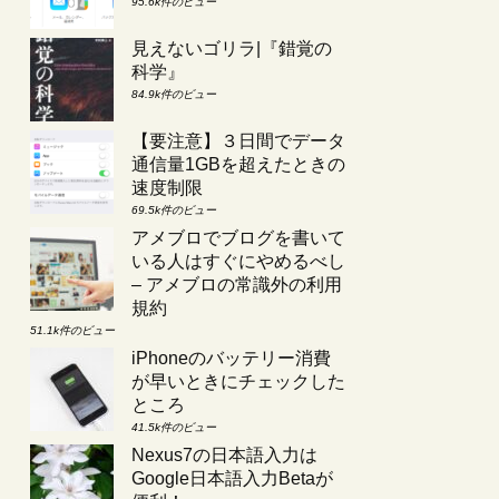
95.6k件のビュー
見えないゴリラ|『錯覚の
科学』
84.9k件のビュー
【要注意】３日間でデータ
通信量1GBを超えたときの
速度制限
69.5k件のビュー
アメブロでブログを書いて
いる人はすぐにやめるべし
– アメブロの常識外の利用
規約
51.1k件のビュー
iPhoneのバッテリー消費
が早いときにチェックした
ところ
41.5k件のビュー
Nexus7の日本語入力は
Google日本語入力Betaが