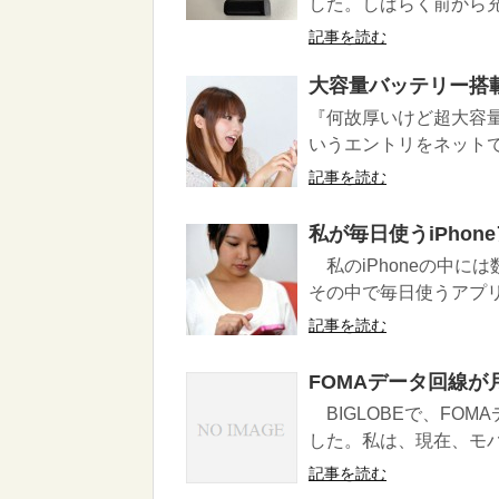
した。しばらく前から充
記事を読む
大容量バッテリー搭
『何故厚いけど超大容
いうエントリをネットで
記事を読む
私が毎日使うiPhon
私のiPhoneの中には
その中で毎日使うアプリを紹
記事を読む
FOMAデータ回線が月額
BIGLOBEで、FOM
した。私は、現在、モバイ
記事を読む