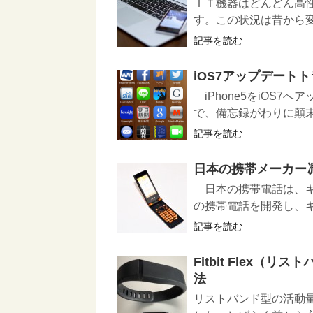
ＩＴ機器はどんどん高
す。この状況は昔から変
記事を読む
iOS7アップデート
iPhone5をiOS
で、備忘録がわりに顛末
記事を読む
日本の携帯メーカー
日本の携帯電話は、キ
の携帯電話を開発し、キ
記事を読む
Fitbit Flex
法
リストバンド型の活動量計