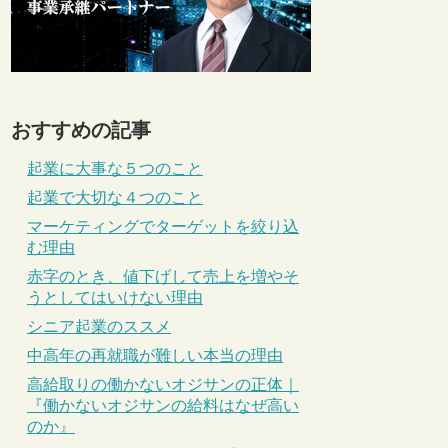
おすすめの記事
起業に大事な５つのこと
起業で大切な４つのこと
マーケティングでターゲットを絞り込
む理由
赤字のとき、値下げして売上を増やそ
うとしてはいけない理由
シニア起業のススメ
中高年の再就職が難しい本当の理由
高給取りの働かないオジサンの正体｜
『働かないオジサンの給料はなぜ高い
のか』