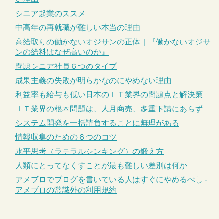
シニア起業のススメ
中高年の再就職が難しい本当の理由
高給取りの働かないオジサンの正体｜『働かないオジサ
ンの給料はなぜ高いのか』
問題シニア社員６つのタイプ
成果主義の失敗が明らかなのにやめない理由
利益率も給与も低い日本のＩＴ業界の問題点と解決策
ＩＴ業界の根本問題は、人月商売、多重下請にあらず
システム開発を一括請負することに無理がある
情報収集のための６つのコツ
水平思考（ラテラルシンキング）の鍛え方
人類にとってなくすことが最も難しい差別は何か
アメブロでブログを書いている人はすぐにやめるべし -
アメブロの常識外の利用規約