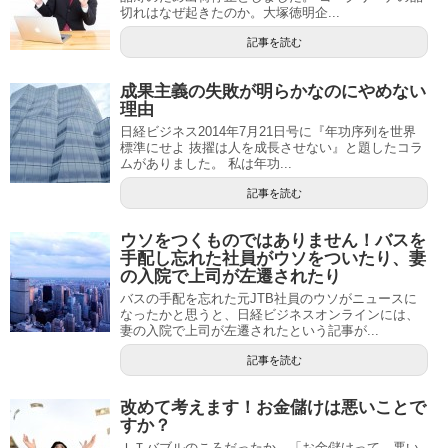
切れはなぜ起きたのか。大塚徳明企...
記事を読む
成果主義の失敗が明らかなのにやめない
理由
日経ビジネス2014年7月21日号に『年功序列を世界
標準にせよ 抜擢は人を成長させない』と題したコラ
ムがありました。 私は年功...
記事を読む
ウソをつくものではありません！バスを
手配し忘れた社員がウソをついたり、妻
の入院で上司が左遷されたり
バスの手配を忘れた元JTB社員のウソがニュースに
なったかと思うと、日経ビジネスオンラインには、
妻の入院で上司が左遷されたという記事が...
記事を読む
改めて考えます！お金儲けは悪いことで
すか？
ＩＴバブルのころだったか、「お金儲けって、悪い