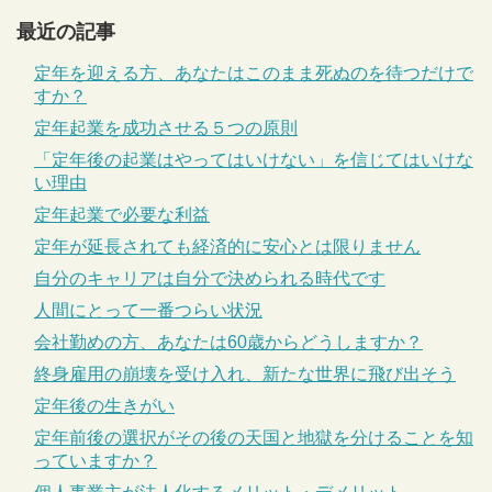
最近の記事
定年を迎える方、あなたはこのまま死ぬのを待つだけで
すか？
定年起業を成功させる５つの原則
「定年後の起業はやってはいけない」を信じてはいけな
い理由
定年起業で必要な利益
定年が延長されても経済的に安心とは限りません
自分のキャリアは自分で決められる時代です
人間にとって一番つらい状況
会社勤めの方、あなたは60歳からどうしますか？
終身雇用の崩壊を受け入れ、新たな世界に飛び出そう
定年後の生きがい
定年前後の選択がその後の天国と地獄を分けることを知
っていますか？