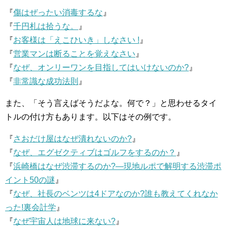
『
傷はぜったい消毒するな
』
『
千円札は拾うな。
』
『
お客様は「えこひいき」しなさい !
』
『
営業マンは断ることを覚えなさい
』
『
なぜ、オンリーワンを目指してはいけないのか?
』
『
非常識な成功法則
』
また、「そう言えばそうだよな。何で？」と思わせるタイ
トルの付け方もあります。以下はその例です。
『
さおだけ屋はなぜ潰れないのか?
』
『
なぜ、エグゼクティブはゴルフをするのか？
』
『
浜崎橋はなぜ渋滞するのか?―現地ルポで解明する渋滞ポ
イント50の謎
』
『
なぜ、社長のベンツは4ドアなのか?誰も教えてくれなか
った!裏会計学
』
『
なぜ宇宙人は地球に来ない?
』