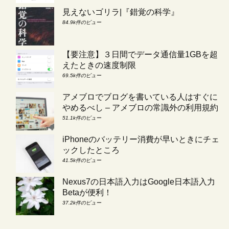
見えないゴリラ|『錯覚の科学』
84.9k件のビュー
【要注意】３日間でデータ通信量1GBを超
えたときの速度制限
69.5k件のビュー
アメブロでブログを書いている人はすぐに
やめるべし – アメブロの常識外の利用規約
51.1k件のビュー
iPhoneのバッテリー消費が早いときにチェ
ックしたところ
41.5k件のビュー
Nexus7の日本語入力はGoogle日本語入力
Betaが便利！
37.2k件のビュー