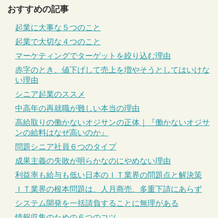
おすすめの記事
起業に大事な５つのこと
起業で大切な４つのこと
マーケティングでターゲットを絞り込む理由
赤字のとき、値下げして売上を増やそうとしてはいけな
い理由
シニア起業のススメ
中高年の再就職が難しい本当の理由
高給取りの働かないオジサンの正体｜『働かないオジサ
ンの給料はなぜ高いのか』
問題シニア社員６つのタイプ
成果主義の失敗が明らかなのにやめない理由
利益率も給与も低い日本のＩＴ業界の問題点と解決策
ＩＴ業界の根本問題は、人月商売、多重下請にあらず
システム開発を一括請負することに無理がある
情報収集のための６つのコツ