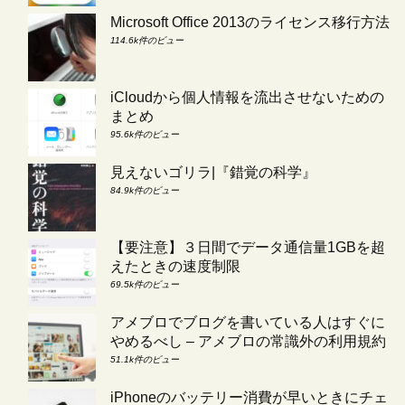
Microsoft Office 2013のライセンス移行方法
114.6k件のビュー
iCloudから個人情報を流出させないための
まとめ
95.6k件のビュー
見えないゴリラ|『錯覚の科学』
84.9k件のビュー
【要注意】３日間でデータ通信量1GBを超
えたときの速度制限
69.5k件のビュー
アメブロでブログを書いている人はすぐに
やめるべし – アメブロの常識外の利用規約
51.1k件のビュー
iPhoneのバッテリー消費が早いときにチェ