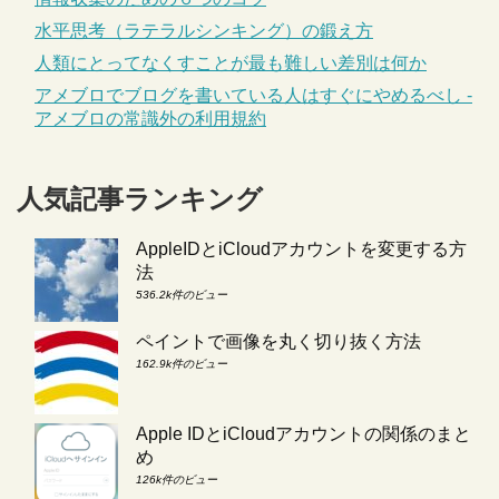
水平思考（ラテラルシンキング）の鍛え方
人類にとってなくすことが最も難しい差別は何か
アメブロでブログを書いている人はすぐにやめるべし -
アメブロの常識外の利用規約
人気記事ランキング
AppleIDとiCloudアカウントを変更する方
法
536.2k件のビュー
ペイントで画像を丸く切り抜く方法
162.9k件のビュー
Apple IDとiCloudアカウントの関係のまと
め
126k件のビュー