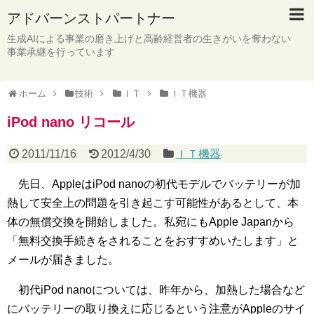
アドバーンストパートナー
生成AIによる事業の磨き上げと高齢経営者の生きがいを奪わない
事業承継を行っています
ホーム
技術
ＩＴ
ＩＴ機器
iPod nano リコール
2011/11/16
2012/4/30
ＩＴ機器
先日、AppleはiPod nanoの初代モデルでバッテリーが加
熱して安全上の問題を引き起こす可能性があるとして、本
体の無償交換を開始しました。私宛にもApple Japanから
「無料交換手続きをされることをおすすめいたします」と
メールが届きました。
初代iPod nanoについては、昨年から、加熱した場合など
にバッテリーの取り換えに応じるという注意がAppleのサイ