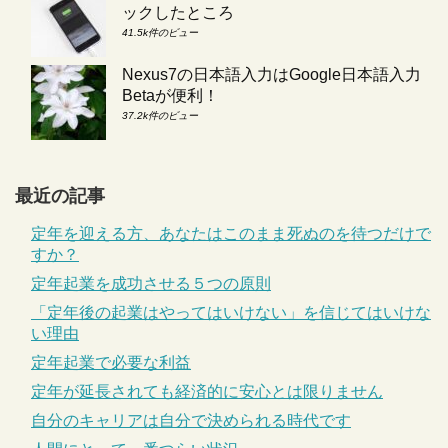
ックしたところ
41.5k件のビュー
Nexus7の日本語入力はGoogle日本語入力
Betaが便利！
37.2k件のビュー
最近の記事
定年を迎える方、あなたはこのまま死ぬのを待つだけで
すか？
定年起業を成功させる５つの原則
「定年後の起業はやってはいけない」を信じてはいけな
い理由
定年起業で必要な利益
定年が延長されても経済的に安心とは限りません
自分のキャリアは自分で決められる時代です