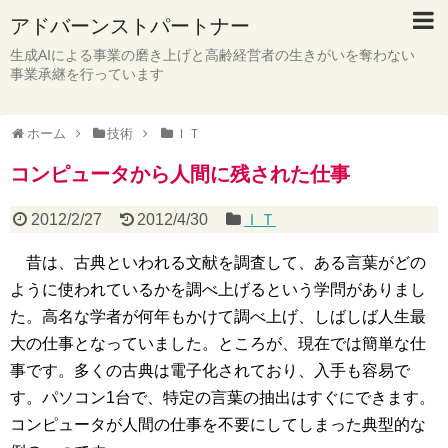
アドバーンストパートナー
生成AIによる事業の磨き上げと高齢経営者の生きがいを奪わない
事業承継を行っています
ホーム
技術
ＩＴ
コンピュータから人間に残された仕事
2012/2/27
2012/4/30
ＩＴ
昔は、古典といわれる文献を調査して、ある言葉がどの
ように使われているかを調べ上げるという学問がありまし
た。高名な学者が何年もかけて調べ上げ、しばしば人生最
大の仕事となっていました。ところが、現在では簡単な仕
事です。多くの古典は電子化されており、入手も容易で
す。パソコン1台で、特定の言葉の抽出はすぐにできます。
コンピュータが人間の仕事を不要にしてしまった典型的な