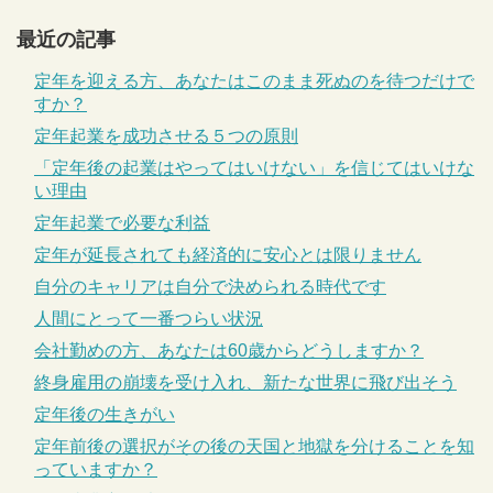
最近の記事
定年を迎える方、あなたはこのまま死ぬのを待つだけで
すか？
定年起業を成功させる５つの原則
「定年後の起業はやってはいけない」を信じてはいけな
い理由
定年起業で必要な利益
定年が延長されても経済的に安心とは限りません
自分のキャリアは自分で決められる時代です
人間にとって一番つらい状況
会社勤めの方、あなたは60歳からどうしますか？
終身雇用の崩壊を受け入れ、新たな世界に飛び出そう
定年後の生きがい
定年前後の選択がその後の天国と地獄を分けることを知
っていますか？