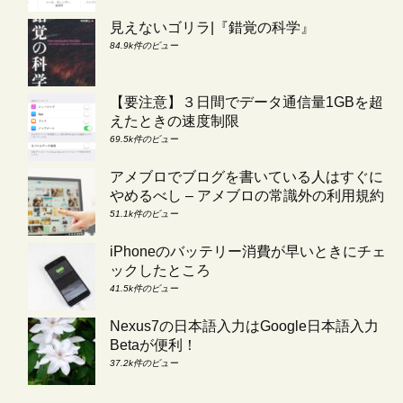
見えないゴリラ|『錯覚の科学』
84.9k件のビュー
【要注意】３日間でデータ通信量1GBを超
えたときの速度制限
69.5k件のビュー
アメブロでブログを書いている人はすぐに
やめるべし – アメブロの常識外の利用規約
51.1k件のビュー
iPhoneのバッテリー消費が早いときにチェ
ックしたところ
41.5k件のビュー
Nexus7の日本語入力はGoogle日本語入力
Betaが便利！
37.2k件のビュー