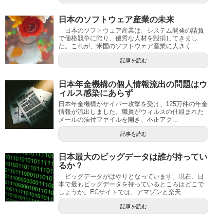
日本のソフトウェア産業の未来
日本のソフトウェア産業は、システム開発の請負
で価格競争に陥り、優秀な人材を毀損してきまし
た。これが、米国のソフトウェア産業に大きく...
記事を読む
日本年金機構の個人情報流出の問題はウ
ィルス感染にあらず
日本年金機構がサイバー攻撃を受け、125万件の年金
情報が流出しました。職員がウィルスの仕組まれた
メールの添付ファイルを開き、不正アク...
記事を読む
日本最大のビッグデータは誰が持ってい
るか？
ビッグデータがはやりとなっています。現在、日
本で最もビッグデータを持っているところはどこで
しょうか。ECサイトでは、アマゾンと楽天...
記事を読む