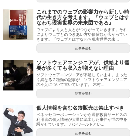
これまでのウェブの影響力から新しい時
代の生き方を考えます。『ウェブとはす
なわち現実世界の未来図である』
ウェブにより人と人とがつながっていきます。それ
によりウェブとのつきあい方や価値観が広がってい
きます。『ウェブとはすなわち現実世界の未...
記事を読む
ソフトウェアエンジニアが、供給より需
要が多くても収入が増えない理由
ソフトウェアエンジニアが不足しています。まった
く異なる２種類の記事が、ソフトウェアエンジニア
の不足について書いています。 木村...
記事を読む
個人情報を含む名簿販売は禁止すべき
ベネッセコーポレーションから通信教育サービスの
利用者の個人情報が大量に流出した事件が世の中を
騒がせています。 パンワールドとい...
記事を読む