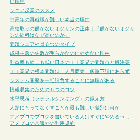
い理由
シニア起業のススメ
中高年の再就職が難しい本当の理由
高給取りの働かないオジサンの正体｜『働かないオジサ
ンの給料はなぜ高いのか』
問題シニア社員６つのタイプ
成果主義の失敗が明らかなのにやめない理由
利益率も給与も低い日本のＩＴ業界の問題点と解決策
ＩＴ業界の根本問題は、人月商売、多重下請にあらず
システム開発を一括請負することに無理がある
情報収集のための６つのコツ
水平思考（ラテラルシンキング）の鍛え方
人類にとってなくすことが最も難しい差別は何か
アメブロでブログを書いている人はすぐにやめるべし -
アメブロの常識外の利用規約