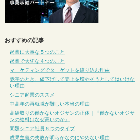
おすすめの記事
起業に大事な５つのこと
起業で大切な４つのこと
マーケティングでターゲットを絞り込む理由
赤字のとき、値下げして売上を増やそうとしてはいけな
い理由
シニア起業のススメ
中高年の再就職が難しい本当の理由
高給取りの働かないオジサンの正体｜『働かないオジサ
ンの給料はなぜ高いのか』
問題シニア社員６つのタイプ
成果主義の失敗が明らかなのにやめない理由