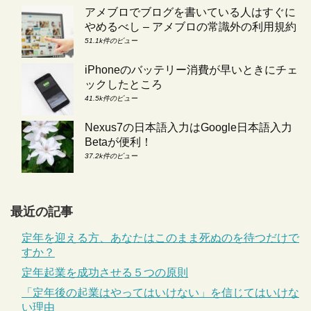
アメブロでブログを書いている人はすぐに
やめるべし – アメブロの常識外の利用規約
51.1k件のビュー
iPhoneのバッテリー消費が早いときにチェ
ックしたところ
41.5k件のビュー
Nexus7の日本語入力はGoogle日本語入力
Betaが便利！
37.2k件のビュー
最近の記事
定年を迎える方、あなたはこのまま死ぬのを待つだけで
すか？
定年起業を成功させる５つの原則
「定年後の起業はやってはいけない」を信じてはいけな
い理由