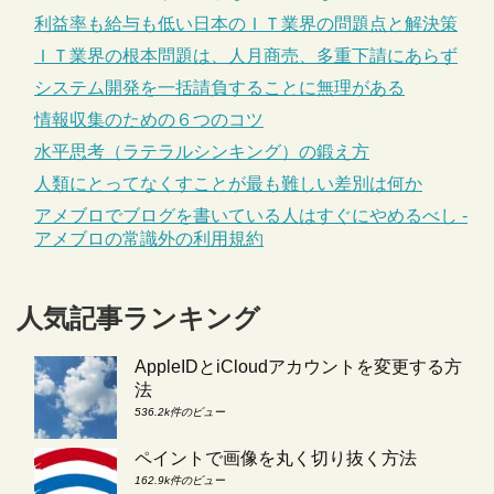
利益率も給与も低い日本のＩＴ業界の問題点と解決策
ＩＴ業界の根本問題は、人月商売、多重下請にあらず
システム開発を一括請負することに無理がある
情報収集のための６つのコツ
水平思考（ラテラルシンキング）の鍛え方
人類にとってなくすことが最も難しい差別は何か
アメブロでブログを書いている人はすぐにやめるべし -
アメブロの常識外の利用規約
人気記事ランキング
AppleIDとiCloudアカウントを変更する方
法
536.2k件のビュー
ペイントで画像を丸く切り抜く方法
162.9k件のビュー