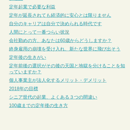
定年起業で必要な利益
定年が延長されても経済的に安心とは限りません
自分のキャリアは自分で決められる時代です
人間にとって一番つらい状況
会社勤めの方、あなたは60歳からどうしますか？
終身雇用の崩壊を受け入れ、新たな世界に飛び出そう
定年後の生きがい
定年前後の選択がその後の天国と地獄を分けることを知
っていますか？
個人事業主が法人化するメリット・デメリット
2018年の目標
シニア世代の起業、よくある３つの間違い
100歳までの定年後の生き方