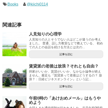
Books
@kiichi0114
関連記事
人見知りの心理学
人見知りの人とそうでない人はどこが違うのか考え
ました。 普通、話し方教室などで教えている、 初め
ての人との会話を続ける方法とは次の...
記事を読む
賃貸派の老後は放浪？それとも自由？
持家がいいか、賃貸がいいか、なかなか論争が絶え
ません。最近も『賃貸派って老後はどうするの？ 放
浪？：日経ビジネスオンライン』という記...
記事を読む
午前0時の「あけおめメール」はもうや
めよう
今回もまた通信規制が行われました。元旦午前0時前