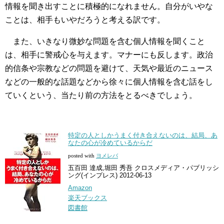
情報を聞き出すことに積極的になれません。自分がいやな
ことは、相手もいやだろうと考える訳です。
また、いきなり微妙な問題を含む個人情報を聞くこと
は、相手に警戒心を与えます。マナーにも反します。政治
的信条や宗教などの問題を避けて、天気や最近のニュース
などの一般的な話題などから徐々に個人情報を含む話をし
ていくという、当たり前の方法をとるべきでしょう。
特定の人としかうまく付き合えないのは、結局、あ
なたの心が冷めているからだ
posted with
ヨメレバ
五百田 達成,堀田 秀吾 クロスメディア・パブリッシ
ング(インプレス) 2012-06-13
Amazon
楽天ブックス
図書館