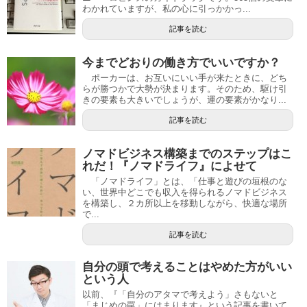
わかれていますが、私の心に引っかかっ...
記事を読む
今までどおりの働き方でいいですか？
ポーカーは、お互いにいい手が来たときに、どち
らが勝つかで大勢が決まります。そのため、駆け引
きの要素も大きいでしょうが、運の要素がかなり...
記事を読む
ノマドビジネス構築までのステップはこ
れだ！『ノマドライフ』によせて
「ノマドライフ」とは、「仕事と遊びの垣根のな
い、世界中どこでも収入を得られるノマドビジネス
を構築し、２カ所以上を移動しながら、快適な場所
で...
記事を読む
自分の頭で考えることはやめた方がいい
という人
以前、『「自分のアタマで考えよう」さもないと
「まじめの罠」にはまります』という記事を書いて