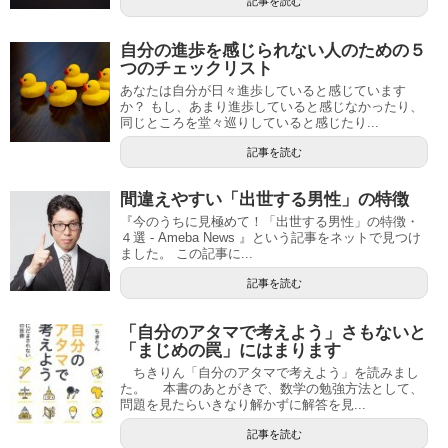
記事を読む
自分の進歩を感じられない人のための５
つのチェックリスト
あなたは自分が日々進歩していると感じています
か？ もし、あまり進歩していると感じなかったり、
同じところを堂々巡りしていると感じたり...
記事を読む
間違えやすい「出世する男性」の特徴
『今のうちに見極めて！「出世する男性」の特徴・
４選 - Ameba News 』という記事をネットで見つけ
ました。 この記事に...
記事を読む
「自分のアタマで考えよう」さもないと
「まじめの罠」にはまります
ちきりん「自分のアタマで考えよう」を読みまし
た。 本書のあとがきで、数学の勉強方法として、
問題を見たらいきなり解かずに解答を見...
記事を読む