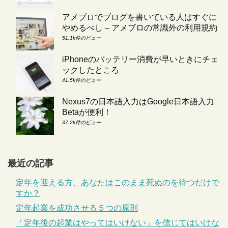
アメブロでブログを書いている人はすぐに
やめるべし – アメブロの常識外の利用規約
51.1k件のビュー
iPhoneのバッテリー消費が早いときにチェ
ックしたところ
41.5k件のビュー
Nexus7の日本語入力はGoogle日本語入力
Betaが便利！
37.2k件のビュー
最近の記事
定年を迎える方、あなたはこのまま死ぬのを待つだけで
すか？
定年起業を成功させる５つの原則
「定年後の起業はやってはいけない」を信じてはいけな