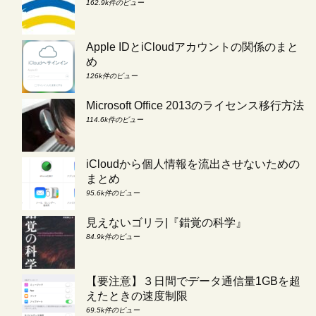
162.9k件のビュー
Apple IDとiCloudアカウントの関係のまと
め
126k件のビュー
Microsoft Office 2013のライセンス移行方法
114.6k件のビュー
iCloudから個人情報を流出させないための
まとめ
95.6k件のビュー
見えないゴリラ|『錯覚の科学』
84.9k件のビュー
【要注意】３日間でデータ通信量1GBを超
えたときの速度制限
69.5k件のビュー