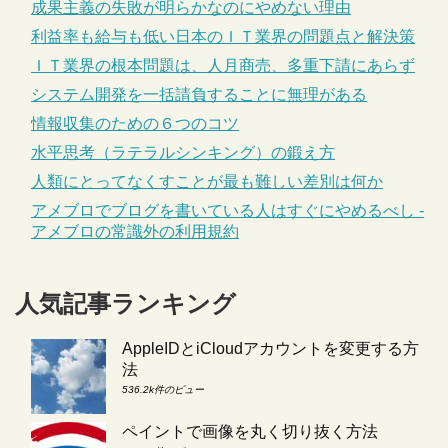
成果主義の失敗が明らかなのにやめない理由
利益率も給与も低い日本のＩＴ業界の問題点と解決策
ＩＴ業界の根本問題は、人月商売、多重下請にあらず
システム開発を一括請負することに無理がある
情報収集のための６つのコツ
水平思考（ラテラルシンキング）の鍛え方
人類にとってなくすことが最も難しい差別は何か
アメブロでブログを書いている人はすぐにやめるべし -
アメブロの常識外の利用規約
人気記事ランキング
AppleIDとiCloudアカウントを変更する方
法
536.2k件のビュー
ペイントで画像を丸く切り抜く方法