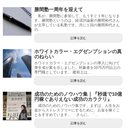
勝間塾一周年を迎えて
私が、勝間塾に参加して、もうすぐ１年になりま
す。勝間塾というのは、経済評論家の勝間和代さん
が主宰している私塾です。月に１回の勝間和代さん
の...
記事を読む
ホワイトカラー・エグゼンプションの真
のねらい
ホワイトカラー・エグゼンプションの導入に向けて
厚生省が案を示しました。対象者を1075万円以上の
専門職としています。 建前上は...
記事を読む
成功のためのノウハウ集｜『秒速で10億
円稼ぐありえない成功のカラクリ』
成功のためのノウハウ集です。まずは、人生をお
金からストレスフリーにするために、お金を稼ぐこ
とをすすめています。 さらに、「...
記事を読む