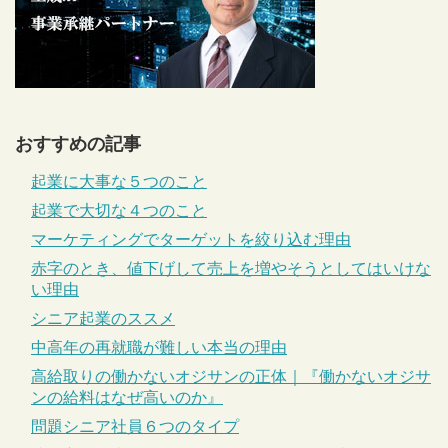
おすすめの記事
起業に大事な５つのこと
起業で大切な４つのこと
マーケティングでターゲットを絞り込む理由
赤字のとき、値下げして売上を増やそうとしてはいけな
い理由
シニア起業のススメ
中高年の再就職が難しい本当の理由
高給取りの働かないオジサンの正体｜『働かないオジサ
ンの給料はなぜ高いのか』
問題シニア社員６つのタイプ