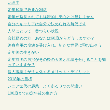
い理由
定年起業で必要な利益
定年が延長されても経済的に安心とは限りません
自分のキャリアは自分で決められる時代です
人間にとって一番つらい状況
会社勤めの方、あなたは60歳からどうしますか？
終身雇用の崩壊を受け入れ、新たな世界に飛び出そう
定年後の生きがい
定年前後の選択がその後の天国と地獄を分けることを知
っていますか？
個人事業主が法人化するメリット・デメリット
2018年の目標
シニア世代の起業、よくある３つの間違い
100歳までの定年後の生き方