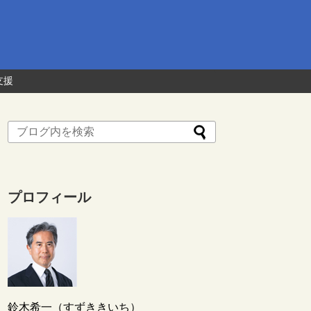
支援
プロフィール
鈴木希一（すずききいち）