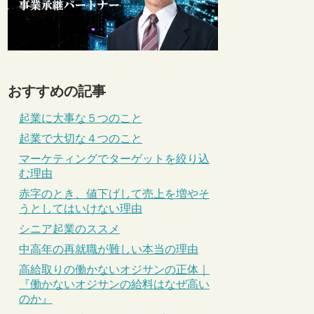
おすすめの記事
起業に大事な５つのこと
起業で大切な４つのこと
マーケティングでターゲットを絞り込
む理由
赤字のとき、値下げして売上を増やそ
うとしてはいけない理由
シニア起業のススメ
中高年の再就職が難しい本当の理由
高給取りの働かないオジサンの正体｜
『働かないオジサンの給料はなぜ高い
のか』