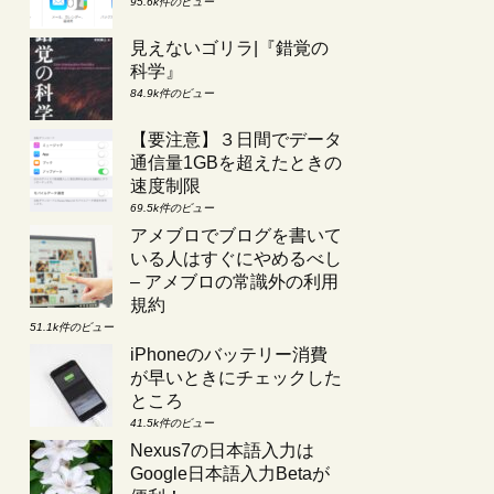
95.6k件のビュー
見えないゴリラ|『錯覚の
科学』
84.9k件のビュー
【要注意】３日間でデータ
通信量1GBを超えたときの
速度制限
69.5k件のビュー
アメブロでブログを書いて
いる人はすぐにやめるべし
– アメブロの常識外の利用
規約
51.1k件のビュー
iPhoneのバッテリー消費
が早いときにチェックした
ところ
41.5k件のビュー
Nexus7の日本語入力は
Google日本語入力Betaが