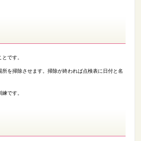
。
ことです。
場所を掃除させます。掃除が終われば点検表に日付と名
訓練です。