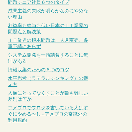
問題シニア社員６つのタイプ
成果主義の失敗が明らかなのにやめな
い理由
利益率も給与も低い日本のＩＴ業界の
問題点と解決策
ＩＴ業界の根本問題は、人月商売、多
重下請にあらず
システム開発を一括請負することに無
理がある
情報収集のための６つのコツ
水平思考（ラテラルシンキング）の鍛
え方
人類にとってなくすことが最も難しい
差別は何か
アメブロでブログを書いている人はす
ぐにやめるべし - アメブロの常識外の
利用規約