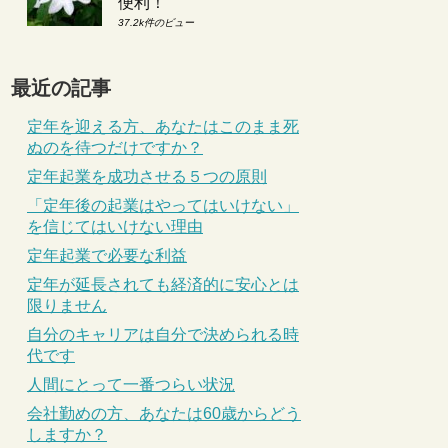
便利！
37.2k件のビュー
最近の記事
定年を迎える方、あなたはこのまま死
ぬのを待つだけですか？
定年起業を成功させる５つの原則
「定年後の起業はやってはいけない」
を信じてはいけない理由
定年起業で必要な利益
定年が延長されても経済的に安心とは
限りません
自分のキャリアは自分で決められる時
代です
人間にとって一番つらい状況
会社勤めの方、あなたは60歳からどう
しますか？