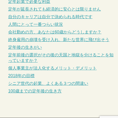
定年起業で必要な利益
定年が延長されても経済的に安心とは限りません
自分のキャリアは自分で決められる時代です
人間にとって一番つらい状況
会社勤めの方、あなたは60歳からどうしますか？
終身雇用の崩壊を受け入れ、新たな世界に飛び出そう
定年後の生きがい
定年前後の選択がその後の天国と地獄を分けることを知
っていますか？
個人事業主が法人化するメリット・デメリット
2018年の目標
シニア世代の起業、よくある３つの間違い
100歳までの定年後の生き方