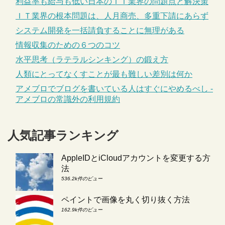
利益率も給与も低い日本のＩＴ業界の問題点と解決策
ＩＴ業界の根本問題は、人月商売、多重下請にあらず
システム開発を一括請負することに無理がある
情報収集のための６つのコツ
水平思考（ラテラルシンキング）の鍛え方
人類にとってなくすことが最も難しい差別は何か
アメブロでブログを書いている人はすぐにやめるべし -
アメブロの常識外の利用規約
人気記事ランキング
AppleIDとiCloudアカウントを変更する方
法
536.2k件のビュー
ペイントで画像を丸く切り抜く方法
162.9k件のビュー