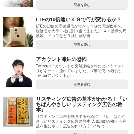
記事を読む
LTEの10倍速い４Ｇで何が変わるか？
LTEの10倍の高速通信ができる４Ｇの周波数帯を、
総務省が大手３社に割り当てました。 ４Ｇ携帯の周
波数、ドコモなど３社に割り当...
記事を読む
アカウント凍結の恐怖
Twitterのアカウントが突然凍結されたというエント
リがネットに流れていました。 7年間使い続けた
Twitterアカウントが...
記事を読む
リスティング広告の基本がわかる！『い
ちばんやさしいリスティング広告の教
本』
リスティング広告を勉強するために、『いちばんや
さしいリスティング広告の教本 人気講師が教える利
益を生むネット広告の作り方 (「いちば...