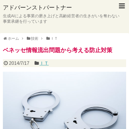
アドバーンストパートナー
生成AIによる事業の磨き上げと高齢経営者の生きがいを奪わない
事業承継を行っています
ホーム
技術
ＩＴ
ベネッセ情報流出問題から考える防止対策
2014/7/17
ＩＴ