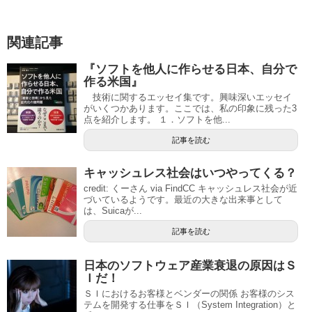
関連記事
『ソフトを他人に作らせる日本、自分で
作る米国』
技術に関するエッセイ集です。興味深いエッセイ
がいくつかあります。ここでは、私の印象に残った3
点を紹介します。 １．ソフトを他...
記事を読む
キャッシュレス社会はいつやってくる？
credit: くーさん via FindCC キャッシュレス社会が近
づいているようです。最近の大きな出来事として
は、Suicaが...
記事を読む
日本のソフトウェア産業衰退の原因はＳ
Ｉだ！
ＳＩにおけるお客様とベンダーの関係 お客様のシス
テムを開発する仕事をＳＩ（System Integration）と