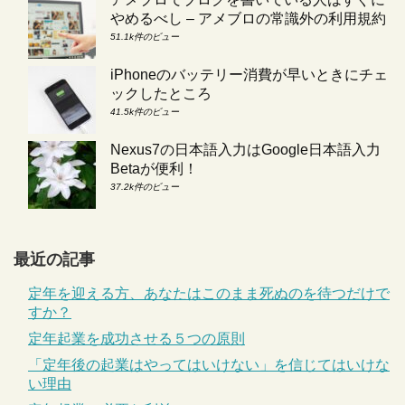
やめるべし – アメブロの常識外の利用規約
51.1k件のビュー
iPhoneのバッテリー消費が早いときにチェ
ックしたところ
41.5k件のビュー
Nexus7の日本語入力はGoogle日本語入力
Betaが便利！
37.2k件のビュー
最近の記事
定年を迎える方、あなたはこのまま死ぬのを待つだけで
すか？
定年起業を成功させる５つの原則
「定年後の起業はやってはいけない」を信じてはいけな
い理由