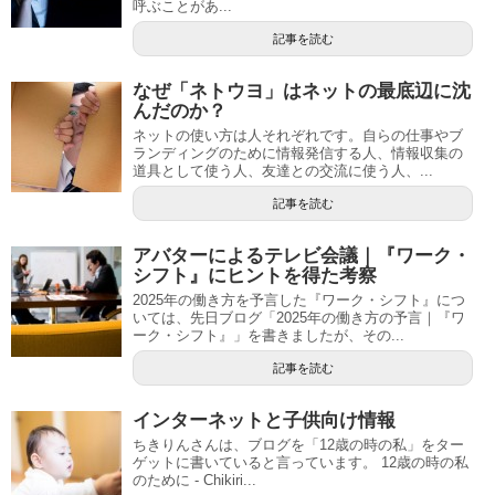
呼ぶことがあ...
記事を読む
なぜ「ネトウヨ」はネットの最底辺に沈
んだのか？
ネットの使い方は人それぞれです。自らの仕事やブ
ランディングのために情報発信する人、情報収集の
道具として使う人、友達との交流に使う人、...
記事を読む
アバターによるテレビ会議｜『ワーク・
シフト』にヒントを得た考察
2025年の働き方を予言した『ワーク・シフト』につ
いては、先日ブログ「2025年の働き方の予言｜『ワ
ーク・シフト』」を書きましたが、その...
記事を読む
インターネットと子供向け情報
ちきりんさんは、ブログを「12歳の時の私」をター
ゲットに書いていると言っています。 12歳の時の私
のために - Chikiri...