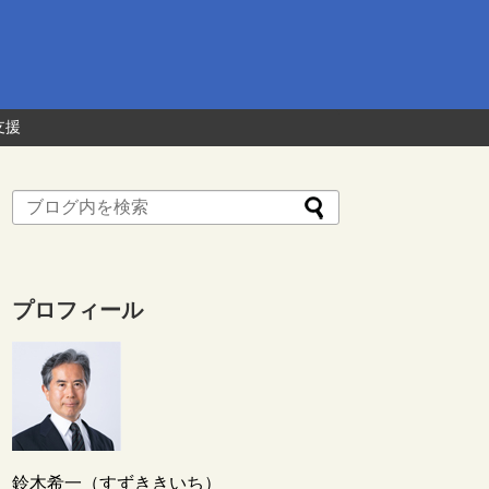
支援
プロフィール
鈴木希一（すずききいち）