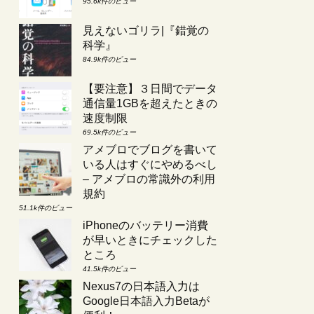
95.6k件のビュー
見えないゴリラ|『錯覚の
科学』
84.9k件のビュー
【要注意】３日間でデータ
通信量1GBを超えたときの
速度制限
69.5k件のビュー
アメブロでブログを書いて
いる人はすぐにやめるべし
– アメブロの常識外の利用
規約
51.1k件のビュー
iPhoneのバッテリー消費
が早いときにチェックした
ところ
41.5k件のビュー
Nexus7の日本語入力は
Google日本語入力Betaが