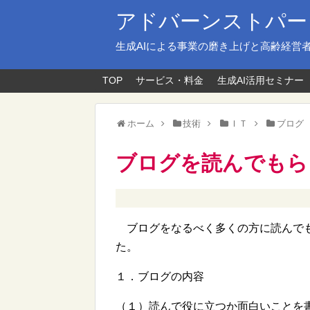
アドバーンストパー
生成AIによる事業の磨き上げと高齢経営
TOP
サービス・料金
生成AI活用セミナー
ホーム
技術
ＩＴ
ブログ
ブログを読んでもら
ブログをなるべく多くの方に読んでも
た。
１．ブログの内容
（１）読んで役に立つか面白いことを