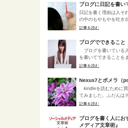
ブログに日記を書い
日記を書く理由は人そ
の中のもやもやを吐き出
記事を読む
ブログでできること
ブログを書いている人
を書いてできることをま
記事を読む
Nexus7とポメラ（p
kindleを読むために
てみました。ふだんはデ
記事を読む
ブログを書く人にお
メディア文章術』