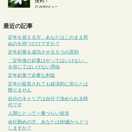
便利！
37.2k件のビュー
最近の記事
定年を迎える方、あなたはこのまま死
ぬのを待つだけですか？
定年起業を成功させる５つの原則
「定年後の起業はやってはいけない」
を信じてはいけない理由
定年起業で必要な利益
定年が延長されても経済的に安心とは
限りません
自分のキャリアは自分で決められる時
代です
人間にとって一番つらい状況
会社勤めの方、あなたは60歳からどう
しますか？