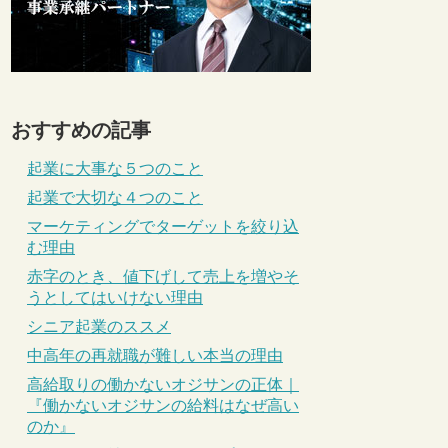
おすすめの記事
起業に大事な５つのこと
起業で大切な４つのこと
マーケティングでターゲットを絞り込
む理由
赤字のとき、値下げして売上を増やそ
うとしてはいけない理由
シニア起業のススメ
中高年の再就職が難しい本当の理由
高給取りの働かないオジサンの正体｜
『働かないオジサンの給料はなぜ高い
のか』