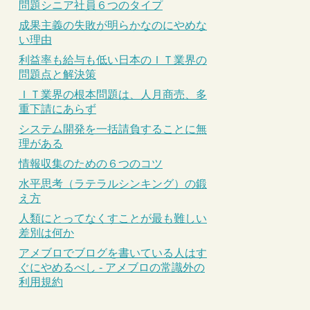
問題シニア社員６つのタイプ
成果主義の失敗が明らかなのにやめな
い理由
利益率も給与も低い日本のＩＴ業界の
問題点と解決策
ＩＴ業界の根本問題は、人月商売、多
重下請にあらず
システム開発を一括請負することに無
理がある
情報収集のための６つのコツ
水平思考（ラテラルシンキング）の鍛
え方
人類にとってなくすことが最も難しい
差別は何か
アメブロでブログを書いている人はす
ぐにやめるべし - アメブロの常識外の
利用規約