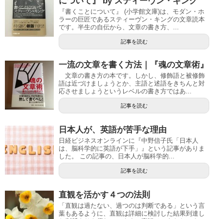
について』 by スティーヴン・キング
『書くことについて』 (小学館文庫)は、モダン・ホ
ラーの巨匠であるスティーヴン・キングの文章読本
です。半生の自伝から、文章の書き方、...
記事を読む
一流の文章を書く方法｜『魂の文章術』
文章の書き方の本です。しかし、修飾語と被修飾
語は近づけましょうとか、主語と述語をきちんと対
応させましょうというレベルの書き方ではあ...
記事を読む
日本人が、英語が苦手な理由
日経ビジネスオンラインに『中野信子氏「日本人
は、脳科学的に英語が下手」』という記事がありま
した。 この記事の、日本人が脳科学的...
記事を読む
直観を活かす４つの法則
「直観は過たない、過つのは判断である」という言
葉もあるように、直観は詳細に検討した結果到達し