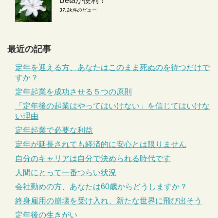
Betaが便利！
37.2k件のビュー
最近の記事
定年を迎える方、あなたはこのまま死ぬのを待つだけで
すか？
定年起業を成功させる５つの原則
「定年後の起業はやってはいけない」を信じてはいけな
い理由
定年起業で必要な利益
定年が延長されても経済的に安心とは限りません
自分のキャリアは自分で決められる時代です
人間にとって一番つらい状況
会社勤めの方、あなたは60歳からどうしますか？
終身雇用の崩壊を受け入れ、新たな世界に飛び出そう
定年後の生きがい