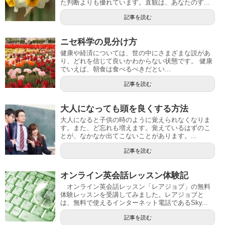
た判断よりも優れています。直観は、あなたのす...
記事を読む
ニセ科学の見分け方
健康や経済については、世の中にさまざまな説があ
り、どれを信じて良いかわからない状態です。 健康
でいえば、朝食は食べるべきだとい...
記事を読む
大人になっても頭を良くする方法
大人になると子供の時のように覚えられなくなりま
す。また、ど忘れも増えます。覚えているはずのこ
とが、なかなか出てこないことがあります。...
記事を読む
オンライン英会話レッスン体験記
オンライン英会話レッスン「レアジョブ」の無料
体験レッスンを受講してみました。レアジョブと
は、無料で使えるインターネット電話であるSky...
記事を読む