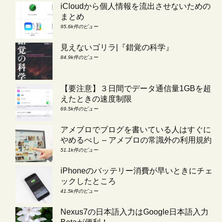
iCloudから個人情報を流出させないための
まとめ
95.6k件のビュー
見えないゴリラ|『錯覚の科学』
84.9k件のビュー
【要注意】３日間でデータ通信量1GBを超
えたときの速度制限
69.5k件のビュー
アメブロでブログを書いている人はすぐに
やめるべし – アメブロの常識外の利用規約
51.1k件のビュー
iPhoneのバッテリー消費が早いときにチェ
ックしたところ
41.5k件のビュー
Nexus7の日本語入力はGoogle日本語入力