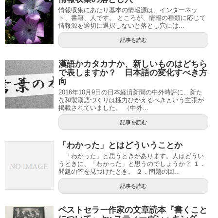
情報収集にあたり基本の情報源は、インターネッ
ト、書籍、人です。 ところが、情報の種類に応じて
情報源を適切に選択しないと落とし穴には...
記事を読む
漢語かカタカナか、新しいものはどちら
で表しますか？ 日本語の変化すべき方
向
2016年10月9日の日本経済新聞の中外時評に、新た
な和製漢語づくりは極力ひかえるべきという主張が
掲載されていました。 （中外...
記事を読む
「わかった」とはどういうことか
「わかった」と思うときがあります。人はどうい
うときに、「わかった」と思うのでしょうか？ １．
問題の答を見つけたとき。 ２．問題の回...
記事を読む
ベストセラー作家の文章読本『書くこと