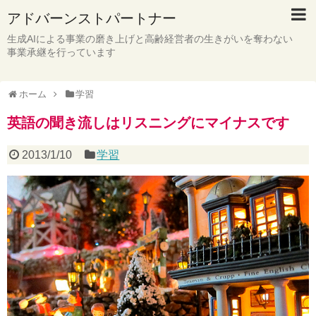
アドバーンストパートナー
生成AIによる事業の磨き上げと高齢経営者の生きがいを奪わない
事業承継を行っています
ホーム
学習
英語の聞き流しはリスニングにマイナスです
2013/1/10
学習