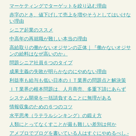
マーケティングでターゲットを絞り込む理由
赤字のとき、値下げして売上を増やそうとしてはいけな
い理由
シニア起業のススメ
中高年の再就職が難しい本当の理由
高給取りの働かないオジサンの正体｜『働かないオジサ
ンの給料はなぜ高いのか』
問題シニア社員６つのタイプ
成果主義の失敗が明らかなのにやめない理由
利益率も給与も低い日本のＩＴ業界の問題点と解決策
ＩＴ業界の根本問題は、人月商売、多重下請にあらず
システム開発を一括請負することに無理がある
情報収集のための６つのコツ
水平思考（ラテラルシンキング）の鍛え方
人類にとってなくすことが最も難しい差別は何か
アメブロでブログを書いている人はすぐにやめるべし -