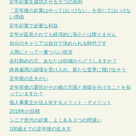
定年起業を成功させる５つの原則
「定年後の起業はやってはいけない」を信じてはいけな
い理由
定年起業で必要な利益
定年が延長されても経済的に安心とは限りません
自分のキャリアは自分で決められる時代です
人間にとって一番つらい状況
会社勤めの方、あなたは60歳からどうしますか？
終身雇用の崩壊を受け入れ、新たな世界に飛び出そう
定年後の生きがい
定年前後の選択がその後の天国と地獄を分けることを知
っていますか？
個人事業主が法人化するメリット・デメリット
2018年の目標
シニア世代の起業、よくある３つの間違い
100歳までの定年後の生き方