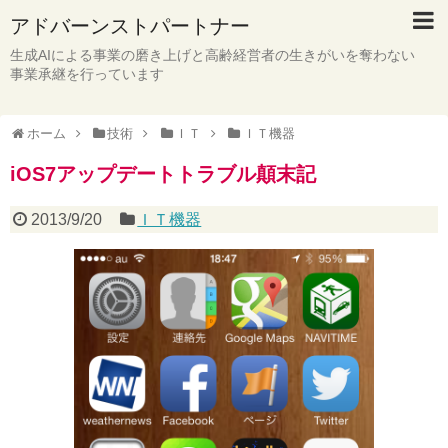
アドバーンストパートナー
生成AIによる事業の磨き上げと高齢経営者の生きがいを奪わない
事業承継を行っています
ホーム
技術
ＩＴ
ＩＴ機器
iOS7アップデートトラブル顛末記
2013/9/20
ＩＴ機器