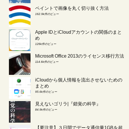
ペイントで画像を丸く切り抜く方法
162.9k件のビュー
Apple IDとiCloudアカウントの関係のまと
め
126k件のビュー
Microsoft Office 2013のライセンス移行方法
114.6k件のビュー
iCloudから個人情報を流出させないための
まとめ
95.6k件のビュー
見えないゴリラ|『錯覚の科学』
84.9k件のビュー
【要注意】３日間でデータ通信量1GBを超