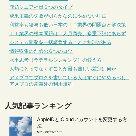
問題シニア社員６つのタイプ
成果主義の失敗が明らかなのにやめない理由
利益率も給与も低い日本のＩＴ業界の問題点と解決策
ＩＴ業界の根本問題は、人月商売、多重下請にあらず
システム開発を一括請負することに無理がある
情報収集のための６つのコツ
水平思考（ラテラルシンキング）の鍛え方
人類にとってなくすことが最も難しい差別は何か
アメブロでブログを書いている人はすぐにやめるべし -
アメブロの常識外の利用規約
人気記事ランキング
AppleIDとiCloudアカウントを変更する方
法
536.2k件のビュー