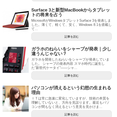
Surface 3と新型MacBookからタブレッ
トの将来を占う
MicrosoftがWindowsタブレットSurface 3を発表しま
した。薄くて、軽くて、安く、Windows 8.1を搭載し
て...
記事を読む
ガラホのねらいをシャープが発表｜少し
違うんじゃない？
ガラホを開発したねらいをシャープが発表していま
した。 シャープの発表内容 スマホ時代に誕生し
た“新世代ケータイ”――シャ...
記事を読む
パソコンが消えるという幻想の生まれる
理由
ＩＴは常に急速に変化していますが、技術の本質を
理解していないと、方向を見誤ります。最近もパソ
コンが間もなく消えるという意見を見かけま...
記事を読む