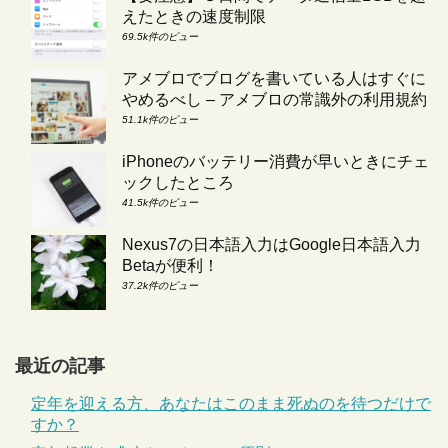
えたときの速度制限
69.5k件のビュー
アメブロでブログを書いている人はすぐに
やめるべし – アメブロの常識外の利用規約
51.1k件のビュー
iPhoneのバッテリー消費が早いときにチェ
ックしたところ
41.5k件のビュー
Nexus7の日本語入力はGoogle日本語入力
Betaが便利！
37.2k件のビュー
最近の記事
定年を迎える方、あなたはこのまま死ぬのを待つだけで
すか？