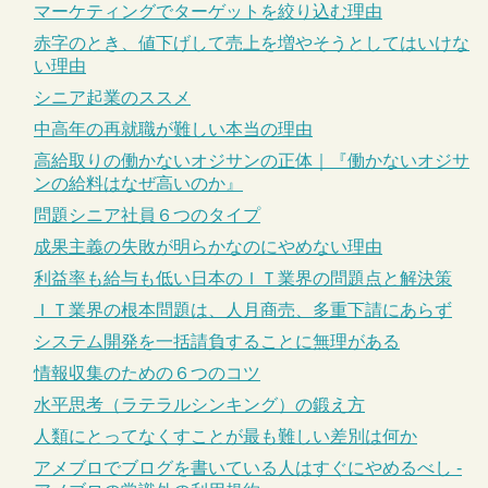
マーケティングでターゲットを絞り込む理由
赤字のとき、値下げして売上を増やそうとしてはいけな
い理由
シニア起業のススメ
中高年の再就職が難しい本当の理由
高給取りの働かないオジサンの正体｜『働かないオジサ
ンの給料はなぜ高いのか』
問題シニア社員６つのタイプ
成果主義の失敗が明らかなのにやめない理由
利益率も給与も低い日本のＩＴ業界の問題点と解決策
ＩＴ業界の根本問題は、人月商売、多重下請にあらず
システム開発を一括請負することに無理がある
情報収集のための６つのコツ
水平思考（ラテラルシンキング）の鍛え方
人類にとってなくすことが最も難しい差別は何か
アメブロでブログを書いている人はすぐにやめるべし -