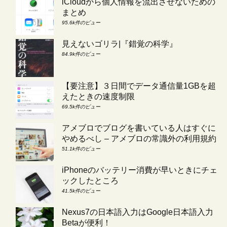
iCloudから個人情報を流出させないための
まとめ
95.6k件のビュー
見えないゴリラ|『錯覚の科学』
84.9k件のビュー
【要注意】３日間でデータ通信量1GBを超
えたときの速度制限
69.5k件のビュー
アメブロでブログを書いている人はすぐに
やめるべし – アメブロの常識外の利用規約
51.1k件のビュー
iPhoneのバッテリー消費が早いときにチェ
ックしたところ
41.5k件のビュー
Nexus7の日本語入力はGoogle日本語入力
Betaが便利！