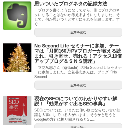
思いついたブログネタの記録方法
ブログを書くようになってから、常にブログのネ
タになることはないか考えるようになりました。そ
して、何か思いつくとすぐにそれを記録します。す
ぐ...
記事を読む
No Second Life セミナーに参加、テー
マは「月間160万PVブロガーが教える読
まれ、引き寄せ、売れる！アクセス10倍
アップブログ＆ＳＮＳ講座」
立花岳志さん（@ttachi）のNo Second Life セミナ
ーに参加しました。立花岳志さんは、ブログ「No
Second ...
記事を読む
現在のSEOについてのわかりやすい解
説！『効果がすぐ出るSEO事典』
SEOについては、いまだに使い物にならない古い知
識を大事にしている人がいます。そうかと思うと、
Googleの方針に振り回されるとSE...
記事を読む