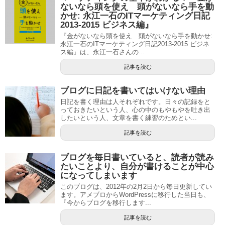
ないなら頭を使え 頭がないなら手を動
かせ: 永江一石のITマーケティング日記
2013-2015 ビジネス編』
『金がないなら頭を使え 頭がないなら手を動かせ:
永江一石のITマーケティング日記2013-2015 ビジネ
ス編』は、永江一石さんの...
記事を読む
ブログに日記を書いてはいけない理由
日記を書く理由は人それぞれです。日々の記録をと
っておきたいという人、心の中のもやもやを吐き出
したいという人、文章を書く練習のためとい...
記事を読む
ブログを毎日書いていると、読者が読み
たいことより、自分が書けることが中心
になってしまいます
このブログは、2012年の2月2日から毎日更新してい
ます。アメブロからWordPressに移行した当日も、
『今からブログを移行します...
記事を読む