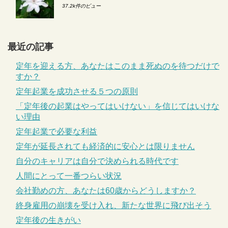
37.2k件のビュー
最近の記事
定年を迎える方、あなたはこのまま死ぬのを待つだけで
すか？
定年起業を成功させる５つの原則
「定年後の起業はやってはいけない」を信じてはいけな
い理由
定年起業で必要な利益
定年が延長されても経済的に安心とは限りません
自分のキャリアは自分で決められる時代です
人間にとって一番つらい状況
会社勤めの方、あなたは60歳からどうしますか？
終身雇用の崩壊を受け入れ、新たな世界に飛び出そう
定年後の生きがい