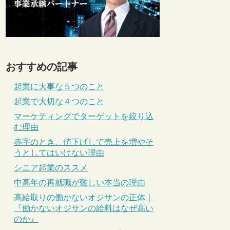
おすすめの記事
起業に大事な５つのこと
起業で大切な４つのこと
マーケティングでターゲットを絞り込
む理由
赤字のとき、値下げして売上を増やそ
うとしてはいけない理由
シニア起業のススメ
中高年の再就職が難しい本当の理由
高給取りの働かないオジサンの正体｜
『働かないオジサンの給料はなぜ高い
のか』