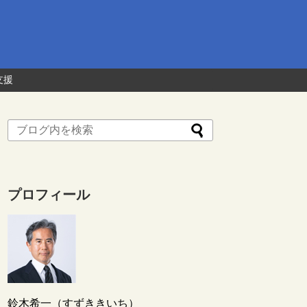
支援
プロフィール
鈴木希一（すずききいち）