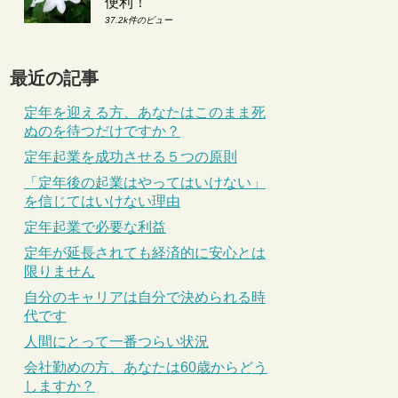
便利！
37.2k件のビュー
最近の記事
定年を迎える方、あなたはこのまま死
ぬのを待つだけですか？
定年起業を成功させる５つの原則
「定年後の起業はやってはいけない」
を信じてはいけない理由
定年起業で必要な利益
定年が延長されても経済的に安心とは
限りません
自分のキャリアは自分で決められる時
代です
人間にとって一番つらい状況
会社勤めの方、あなたは60歳からどう
しますか？