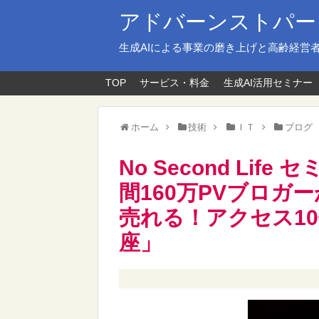
アドバーンストパー
生成AIによる事業の磨き上げと高齢経営
TOP
サービス・料金
生成AI活用セミナー
ホーム
技術
ＩＴ
ブログ
No Second Li
間160万PVブロガ
売れる！アクセス1
座」