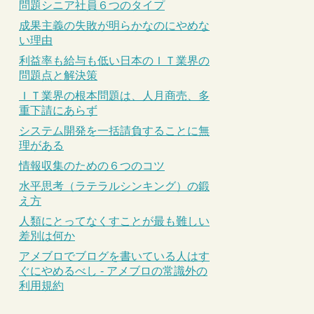
問題シニア社員６つのタイプ
成果主義の失敗が明らかなのにやめな
い理由
利益率も給与も低い日本のＩＴ業界の
問題点と解決策
ＩＴ業界の根本問題は、人月商売、多
重下請にあらず
システム開発を一括請負することに無
理がある
情報収集のための６つのコツ
水平思考（ラテラルシンキング）の鍛
え方
人類にとってなくすことが最も難しい
差別は何か
アメブロでブログを書いている人はす
ぐにやめるべし - アメブロの常識外の
利用規約