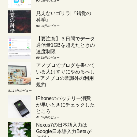
95.6k件のビュー
見えないゴリラ|『錯覚の
科学』
84.9k件のビュー
【要注意】３日間でデータ
通信量1GBを超えたときの
速度制限
69.5k件のビュー
アメブロでブログを書いて
いる人はすぐにやめるべし
– アメブロの常識外の利用
規約
51.1k件のビュー
iPhoneのバッテリー消費
が早いときにチェックした
ところ
41.5k件のビュー
Nexus7の日本語入力は
Google日本語入力Betaが