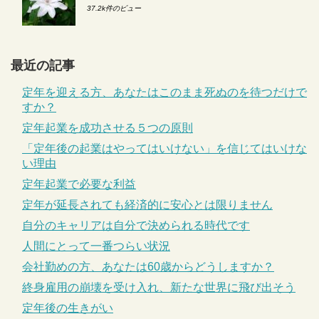
37.2k件のビュー
最近の記事
定年を迎える方、あなたはこのまま死ぬのを待つだけで
すか？
定年起業を成功させる５つの原則
「定年後の起業はやってはいけない」を信じてはいけな
い理由
定年起業で必要な利益
定年が延長されても経済的に安心とは限りません
自分のキャリアは自分で決められる時代です
人間にとって一番つらい状況
会社勤めの方、あなたは60歳からどうしますか？
終身雇用の崩壊を受け入れ、新たな世界に飛び出そう
定年後の生きがい