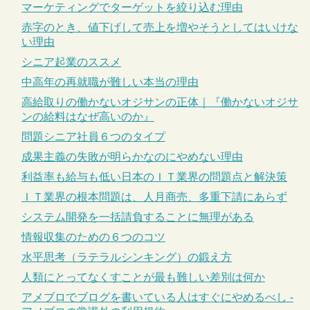
マーケティングでターゲットを絞り込む理由
赤字のとき、値下げして売上を増やそうとしてはいけな
い理由
シニア起業のススメ
中高年の再就職が難しい本当の理由
高給取りの働かないオジサンの正体｜『働かないオジサ
ンの給料はなぜ高いのか』
問題シニア社員６つのタイプ
成果主義の失敗が明らかなのにやめない理由
利益率も給与も低い日本のＩＴ業界の問題点と解決策
ＩＴ業界の根本問題は、人月商売、多重下請にあらず
システム開発を一括請負することに無理がある
情報収集のための６つのコツ
水平思考（ラテラルシンキング）の鍛え方
人類にとってなくすことが最も難しい差別は何か
アメブロでブログを書いている人はすぐにやめるべし -