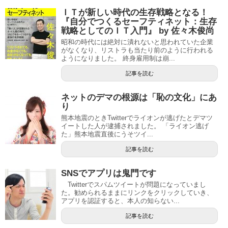
ＩＴが新しい時代の生存戦略となる！
『自分でつくるセーフティネット：生存
戦略としてのＩＴ入門』 by 佐々木俊尚
昭和の時代には絶対に潰れないと思われていた企業
がなくなり、リストラも当たり前のように行われる
ようになりました。 終身雇用制は崩...
記事を読む
ネットのデマの根源は「恥の文化」にあ
り
熊本地震のときTwitterでライオンが逃げたとデマツ
イートした人が逮捕されました。 「ライオン逃げ
た」熊本地震直後にうそツイ...
記事を読む
SNSでアプリは鬼門です
Twitterでスパムツイートが問題になっていまし
た。勧められるままにリンクをクリックしていき、
アプリを認証すると、本人の知らない...
記事を読む