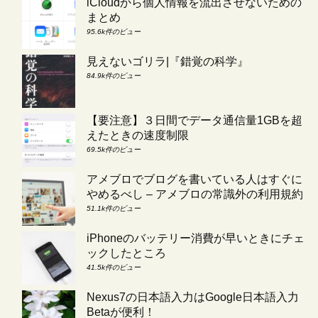
iCloudから個人情報を流出させないための
まとめ
95.6k件のビュー
見えないゴリラ|『錯覚の科学』
84.9k件のビュー
【要注意】３日間でデータ通信量1GBを超
えたときの速度制限
69.5k件のビュー
アメブロでブログを書いている人はすぐに
やめるべし – アメブロの常識外の利用規約
51.1k件のビュー
iPhoneのバッテリー消費が早いときにチェ
ックしたところ
41.5k件のビュー
Nexus7の日本語入力はGoogle日本語入力
Betaが便利！