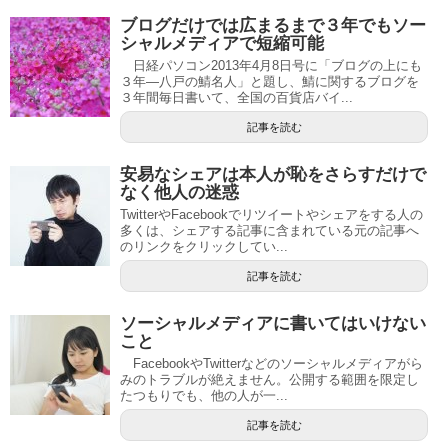
ブログだけでは広まるまで３年でもソー
シャルメディアで短縮可能
日経パソコン2013年4月8日号に「ブログの上にも
３年―八戸の鯖名人」と題し、鯖に関するブログを
３年間毎日書いて、全国の百貨店バイ...
記事を読む
安易なシェアは本人が恥をさらすだけで
なく他人の迷惑
TwitterやFacebookでリツイートやシェアをする人の
多くは、シェアする記事に含まれている元の記事へ
のリンクをクリックしてい...
記事を読む
ソーシャルメディアに書いてはいけない
こと
FacebookやTwitterなどのソーシャルメディアがら
みのトラブルが絶えません。公開する範囲を限定し
たつもりでも、他の人が一...
記事を読む