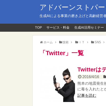
アドバーンストパー
生成AIによる事業の磨き上げと高齢経営
TOP
サービス・料金
生成AI活用セミナー
ホーム
技術
ＩＴ
SNS
「
Twitter
」
一覧
Twitt
2016/4/16
熊本の地震発生後
に毒を入れたとか
記事を読む