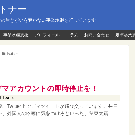
トナー
者の生きがいを奪わない事業承継を行っています
事業承継支援
プロフィール
コラム
お問い合わせ
定年起業
Twitter
erはデマアカウントの即時停止を！
Twitter
、Twitter上でデマツイートが飛び交っています。井戸
、外国人の略奪に気をつけろといった、関東大震...