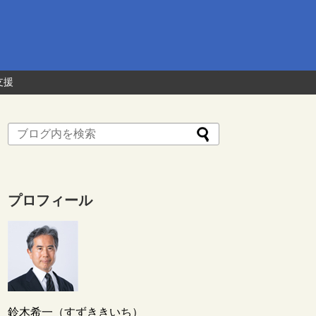
支援
プロフィール
鈴木希一（すずききいち）