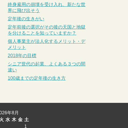
終身雇用の崩壊を受け入れ、新たな世
界に飛び出そう
定年後の生きがい
定年前後の選択がその後の天国と地獄
を分けることを知っていますか？
個人事業主が法人化するメリット・デ
メリット
2018年の目標
シニア世代の起業、よくある３つの間
違い
100歳までの定年後の生き方
2026年8月
火
水
木
金
土
1