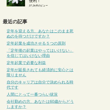
便利！
37.2k件のビュー
最近の記事
定年を迎える方、あなたはこのまま死
ぬのを待つだけですか？
定年起業を成功させる５つの原則
「定年後の起業はやってはいけない」
を信じてはいけない理由
定年起業で必要な利益
定年が延長されても経済的に安心とは
限りません
自分のキャリアは自分で決められる時
代です
人間にとって一番つらい状況
会社勤めの方、あなたは60歳からどう
しますか？