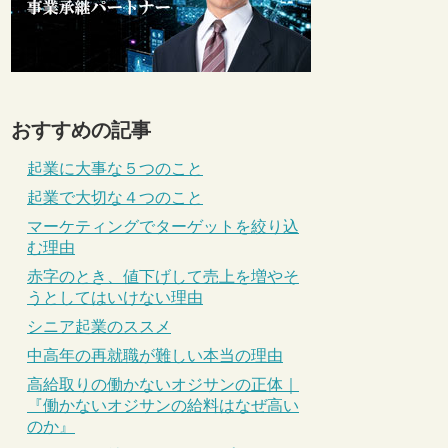
おすすめの記事
起業に大事な５つのこと
起業で大切な４つのこと
マーケティングでターゲットを絞り込
む理由
赤字のとき、値下げして売上を増やそ
うとしてはいけない理由
シニア起業のススメ
中高年の再就職が難しい本当の理由
高給取りの働かないオジサンの正体｜
『働かないオジサンの給料はなぜ高い
のか』