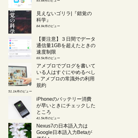
95.6k件のビュー
見えないゴリラ|『錯覚の
科学』
84.9k件のビュー
【要注意】３日間でデータ
通信量1GBを超えたときの
速度制限
69.5k件のビュー
アメブロでブログを書いて
いる人はすぐにやめるべし
– アメブロの常識外の利用
規約
51.1k件のビュー
iPhoneのバッテリー消費
が早いときにチェックした
ところ
41.5k件のビュー
Nexus7の日本語入力は
Google日本語入力Betaが