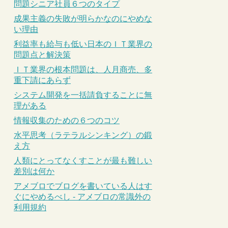
問題シニア社員６つのタイプ
成果主義の失敗が明らかなのにやめな
い理由
利益率も給与も低い日本のＩＴ業界の
問題点と解決策
ＩＴ業界の根本問題は、人月商売、多
重下請にあらず
システム開発を一括請負することに無
理がある
情報収集のための６つのコツ
水平思考（ラテラルシンキング）の鍛
え方
人類にとってなくすことが最も難しい
差別は何か
アメブロでブログを書いている人はす
ぐにやめるべし - アメブロの常識外の
利用規約