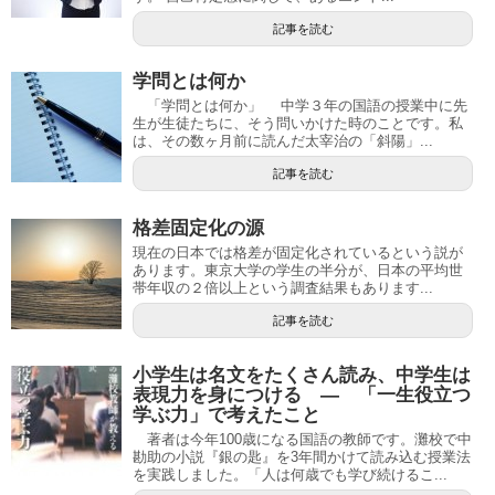
記事を読む
学問とは何か
「学問とは何か」 中学３年の国語の授業中に先
生が生徒たちに、そう問いかけた時のことです。私
は、その数ヶ月前に読んだ太宰治の「斜陽」...
記事を読む
格差固定化の源
現在の日本では格差が固定化されているという説が
あります。東京大学の学生の半分が、日本の平均世
帯年収の２倍以上という調査結果もあります...
記事を読む
小学生は名文をたくさん読み、中学生は
表現力を身につける ― 「一生役立つ
学ぶ力」で考えたこと
著者は今年100歳になる国語の教師です。灘校で中
勘助の小説『銀の匙』を3年間かけて読み込む授業法
を実践しました。「人は何歳でも学び続けるこ...