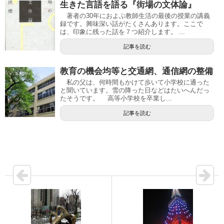
生きた言語を語る『街場の文体論』
著者の30年におよぶ教師生活の最後の授業の講義
録です。興味深い話がたくさんあります。ここで
は、印象に残った話を７つ紹介します。 ...
記事を読む
教育の機会均等と交通網、通信網の整備
私の父は、何時間もかけて歩いて小学校に通った
と聞いています。雪の降った日などはたいへんだっ
たそうです。 高等小学校を卒業し...
記事を読む