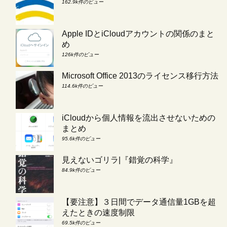
162.9k件のビュー
Apple IDとiCloudアカウントの関係のまと
め
126k件のビュー
Microsoft Office 2013のライセンス移行方法
114.6k件のビュー
iCloudから個人情報を流出させないための
まとめ
95.6k件のビュー
見えないゴリラ|『錯覚の科学』
84.9k件のビュー
【要注意】３日間でデータ通信量1GBを超
えたときの速度制限
69.5k件のビュー