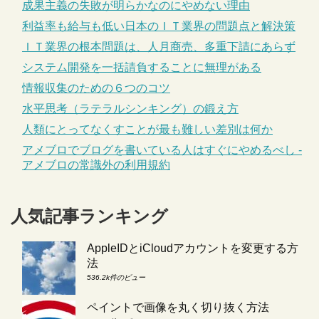
成果主義の失敗が明らかなのにやめない理由
利益率も給与も低い日本のＩＴ業界の問題点と解決策
ＩＴ業界の根本問題は、人月商売、多重下請にあらず
システム開発を一括請負することに無理がある
情報収集のための６つのコツ
水平思考（ラテラルシンキング）の鍛え方
人類にとってなくすことが最も難しい差別は何か
アメブロでブログを書いている人はすぐにやめるべし -
アメブロの常識外の利用規約
人気記事ランキング
AppleIDとiCloudアカウントを変更する方
法
536.2k件のビュー
ペイントで画像を丸く切り抜く方法