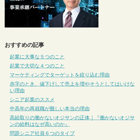
おすすめの記事
起業に大事な５つのこと
起業で大切な４つのこと
マーケティングでターゲットを絞り込む理由
赤字のとき、値下げして売上を増やそうとしてはいけな
い理由
シニア起業のススメ
中高年の再就職が難しい本当の理由
高給取りの働かないオジサンの正体｜『働かないオジサ
ンの給料はなぜ高いのか』
問題シニア社員６つのタイプ