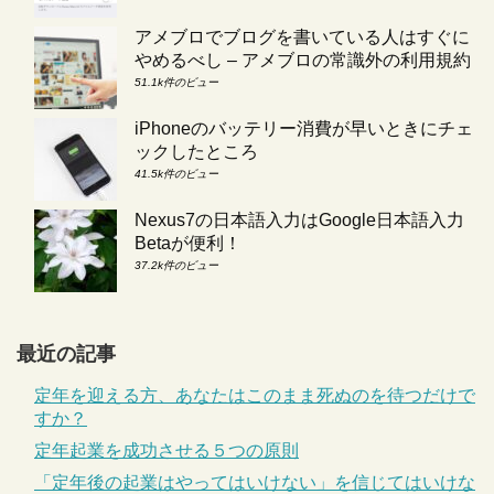
アメブロでブログを書いている人はすぐに
やめるべし – アメブロの常識外の利用規約
51.1k件のビュー
iPhoneのバッテリー消費が早いときにチェ
ックしたところ
41.5k件のビュー
Nexus7の日本語入力はGoogle日本語入力
Betaが便利！
37.2k件のビュー
最近の記事
定年を迎える方、あなたはこのまま死ぬのを待つだけで
すか？
定年起業を成功させる５つの原則
「定年後の起業はやってはいけない」を信じてはいけな