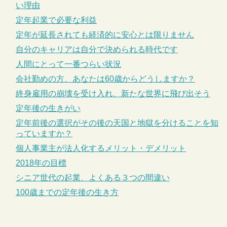
い理由
定年起業で必要な利益
定年が延長されても経済的に安心とは限りません
自分のキャリアは自分で決められる時代です
人間にとって一番つらい状況
会社勤めの方、あなたは60歳からどうしますか？
終身雇用の崩壊を受け入れ、新たな世界に飛び出そう
定年後の生きがい
定年前後の選択がその後の天国と地獄を分けることを知
っていますか？
個人事業主が法人化するメリット・デメリット
2018年の目標
シニア世代の起業、よくある３つの間違い
100歳までの定年後の生き方