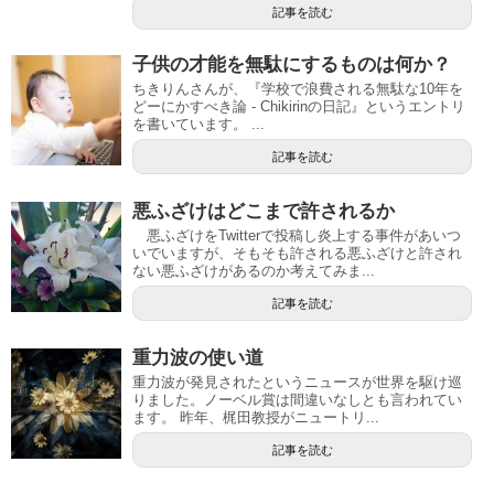
記事を読む
子供の才能を無駄にするものは何か？
ちきりんさんが、『学校で浪費される無駄な10年を
どーにかすべき論 - Chikirinの日記』というエントリ
を書いています。 ...
記事を読む
悪ふざけはどこまで許されるか
悪ふざけをTwitterで投稿し炎上する事件があいつ
いでいますが、そもそも許される悪ふざけと許され
ない悪ふざけがあるのか考えてみま...
記事を読む
重力波の使い道
重力波が発見されたというニュースが世界を駆け巡
りました。ノーベル賞は間違いなしとも言われてい
ます。 昨年、梶田教授がニュートリ...
記事を読む