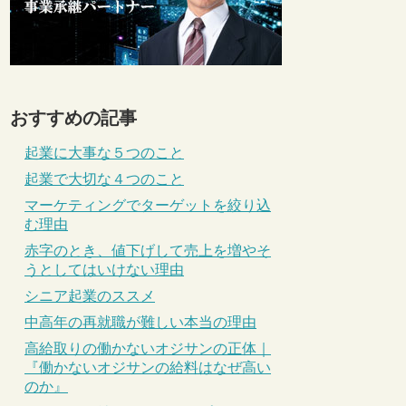
おすすめの記事
起業に大事な５つのこと
起業で大切な４つのこと
マーケティングでターゲットを絞り込
む理由
赤字のとき、値下げして売上を増やそ
うとしてはいけない理由
シニア起業のススメ
中高年の再就職が難しい本当の理由
高給取りの働かないオジサンの正体｜
『働かないオジサンの給料はなぜ高い
のか』