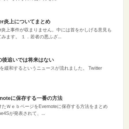
ter炎上についてまとめ
ter炎上事件が収まりません。中には首をかしげる意見も
ます。 １．若者の悪ふざ...
bookの後追いでは将来はない
制限を緩和するというニュースが流れました。 Twitter
vernoteに保存する一番の方法
つけたＷｅｂページをEvernoteに保存する方法をまとめ
e4Sが発表されて、...