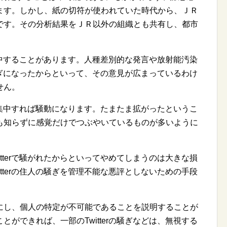
ます。しかし、紙の切符が使われていた時代から、ＪＲ
です。その分析結果をＪＲ以外の組織とも共有し、都市
。
が集中することがあります。人種差別的な発言や放射能汚染
で騒ぎになったからといって、その意見が広まっているわけ
せん。
トが集中すれば騒動になります。たまたま拡がったというこ
も知らずに感覚だけでつぶやいているものが多いように
tterで騒がれたからといってやめてしまうのは大きな損
tterの住人の騒ぎを管理不能な悪評としないための手段
し、個人の特定が不可能であることを説明することが
ができれば、一部のTwitterの騒ぎなどは、無視する