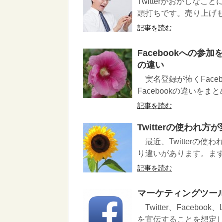
Twitterがおかし
頭打ちです。売り上げも低
記事を読む
Facebookへの参加
の違い
実名登録が怖くFaceb
Facebookの違いをまとめ
記事を読む
Twitterの使われ
最近、Twitterの使
り違いがあります。まず、Tw
記事を読む
マーケティングツールとし
Twitter、Faceb
を宣伝することを想定し