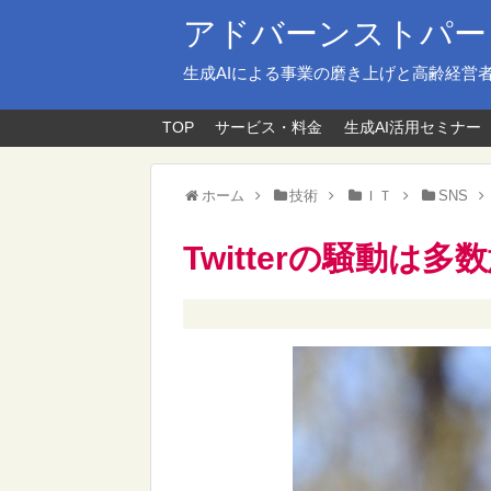
アドバーンストパー
生成AIによる事業の磨き上げと高齢経営
TOP
サービス・料金
生成AI活用セミナー
ホーム
技術
ＩＴ
SNS
Twitterの騒動は