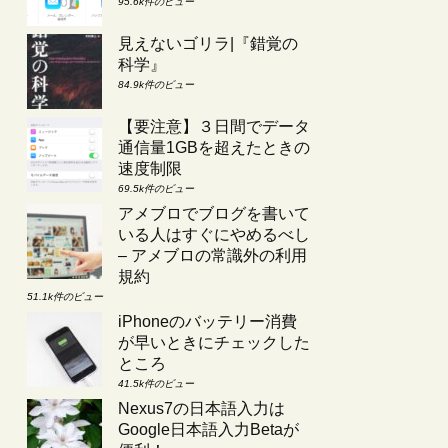
95.6k件のビュー
見えないゴリラ|『錯覚の
科学』
84.9k件のビュー
【要注意】３日間でデータ
通信量1GBを超えたときの
速度制限
69.5k件のビュー
アメブロでブログを書いて
いる人はすぐにやめるべし
– アメブロの常識外の利用
規約
51.1k件のビュー
iPhoneのバッテリー消費
が早いときにチェックした
ところ
41.5k件のビュー
Nexus7の日本語入力は
Google日本語入力Betaが