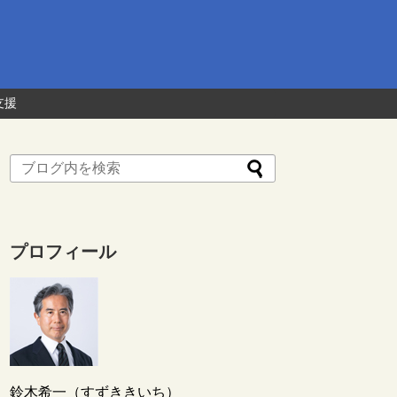
支援
プロフィール
鈴木希一（すずききいち）