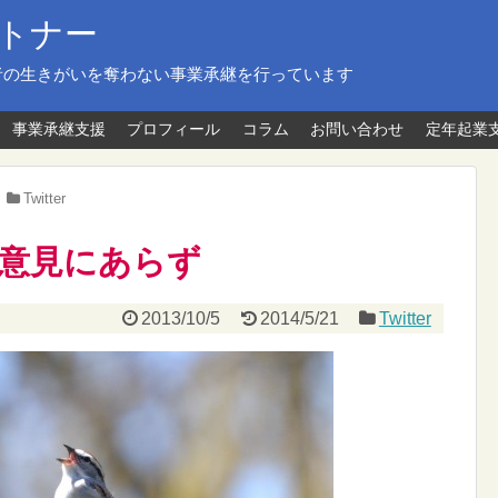
トナー
者の生きがいを奪わない事業承継を行っています
事業承継支援
プロフィール
コラム
お問い合わせ
定年起業
Twitter
多数意見にあらず
2013/10/5
2014/5/21
Twitter