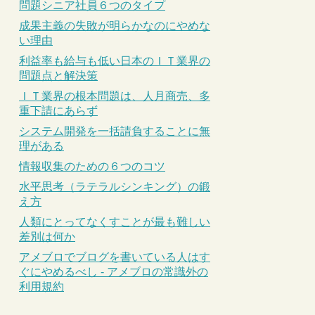
問題シニア社員６つのタイプ
成果主義の失敗が明らかなのにやめな
い理由
利益率も給与も低い日本のＩＴ業界の
問題点と解決策
ＩＴ業界の根本問題は、人月商売、多
重下請にあらず
システム開発を一括請負することに無
理がある
情報収集のための６つのコツ
水平思考（ラテラルシンキング）の鍛
え方
人類にとってなくすことが最も難しい
差別は何か
アメブロでブログを書いている人はす
ぐにやめるべし - アメブロの常識外の
利用規約