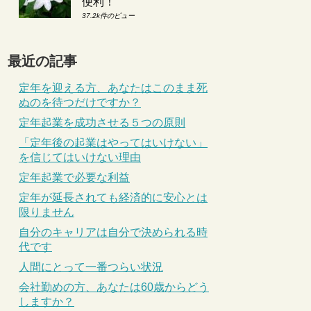
便利！
37.2k件のビュー
最近の記事
定年を迎える方、あなたはこのまま死
ぬのを待つだけですか？
定年起業を成功させる５つの原則
「定年後の起業はやってはいけない」
を信じてはいけない理由
定年起業で必要な利益
定年が延長されても経済的に安心とは
限りません
自分のキャリアは自分で決められる時
代です
人間にとって一番つらい状況
会社勤めの方、あなたは60歳からどう
しますか？