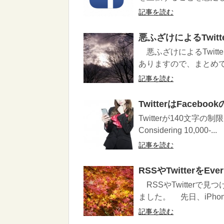
記事を読む
悪ふざけによるTwit
悪ふざけによるTwit
ありますので、まとめてみ
記事を読む
TwitterはFace
Twitterが140文字の
Considering 10,000-...
記事を読む
RSSやTwitterをE
RSSやTwitterで見
ました。 先日、iPhon
記事を読む