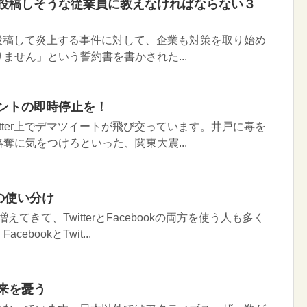
ざけを投稿しそうな従業員に教えなければならない３
rに投稿して炎上する事件に対して、企業も対策を取り始め
ません」という誓約書を書かされた...
カウントの即時停止を！
itter上でデマツイートが飛び交っています。井戸に毒を
奪に気をつけろといった、関東大震...
erの使い分け
増えてきて、TwitterとFacebookの両方を使う人も多く
bookとTwit...
将来を憂う