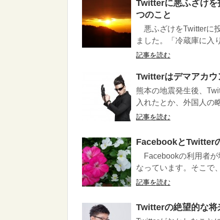
Twitterに悪ふ
つのこと
悪ふざけをTwitte
ました。「冷蔵庫に入り
記事を読む
Twitterはデマア
熊本の地震発生後、Tw
入れたとか、外国人の略
記事を読む
FacebookとTwitt
Facebookの利用者が
なっています。そこで、Face
記事を読む
Twitterの絶望的な