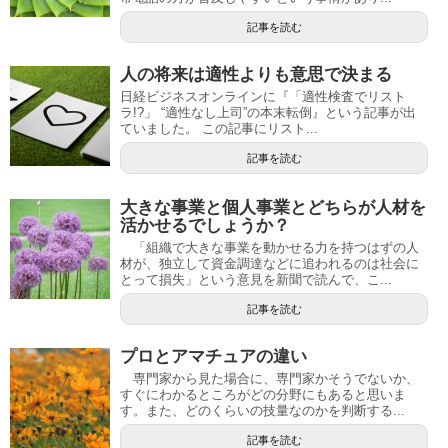
記事を読む
人の将来は適性よりも意思で決まる
日経ビジネスオンラインに『「適性検査でリスト
ラ!?」 “適性なし上司”の本末転倒』という記事が出
ていました。 この記事にリスト...
記事を読む
大きな事業と個人事業とどちらが人材を
活かせるでしょうか？
「組織で大きな事業を動かせる力を持つはずの人
材が、独立して資金調達などに追われるのは社会に
とって損失」という意見を新聞で読んで、こ...
記事を読む
プロとアマチュアの違い
専門家から見た場合に、専門家かそうでないか、
すぐにわかるところがどの分野にもあると思いま
す。また、どのくらいの技量なのかを判断する...
記事を読む