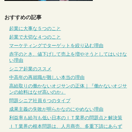
おすすめの記事
起業に大事な５つのこと
起業で大切な４つのこと
マーケティングでターゲットを絞り込む理由
赤字のとき、値下げして売上を増やそうとしてはいけな
い理由
シニア起業のススメ
中高年の再就職が難しい本当の理由
高給取りの働かないオジサンの正体｜『働かないオジサ
ンの給料はなぜ高いのか』
問題シニア社員６つのタイプ
成果主義の失敗が明らかなのにやめない理由
利益率も給与も低い日本のＩＴ業界の問題点と解決策
ＩＴ業界の根本問題は、人月商売、多重下請にあらず