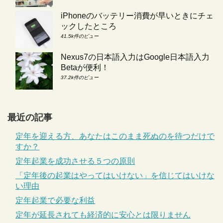
iPhoneのバッテリー消費が早いときにチェ
ックしたところ
41.5k件のビュー
Nexus7の日本語入力はGoogle日本語入力
Betaが便利！
37.2k件のビュー
最近の記事
定年を迎える方、あなたはこのまま死ぬのを待つだけで
すか？
定年起業を成功させる５つの原則
「定年後の起業はやってはいけない」を信じてはいけな
い理由
定年起業で必要な利益
定年が延長されても経済的に安心とは限りません