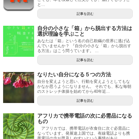
と...
記事を読む
自分の小さな「箱」から脱出する方法は
選択理論を学ぶこと
あなたは「箱」という名の自己欺瞞の世界に逃げ込
んでいませんか？ 『自分の小さな「箱」から脱出す
る方法』はこう問うています。 ...
記事を読む
なりたい自分になる５つの方法
自分を変えようと思い、行動を変えようとしてもな
かなか思うようになりません。 それでも、私な毎朝
のストレッチ体操を始めてから40年近...
記事を読む
アフリカで携帯電話の次に必需品になる
もの
アフリカでは、携帯電話が衣食住に次ぐ必需品に
なっています。発展途上国では、有線電話よりも携
帯電話の方が普及しやすいという事情があり...