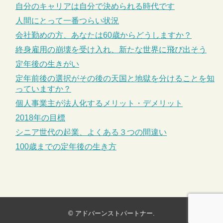
自分のキャリアは自分で決められる時代です
人間にとって一番つらい状況
会社勤めの方、あなたは60歳からどうしますか？
終身雇用の崩壊を受け入れ、新たな世界に飛び出そう
定年後の生きがい
定年前後の選択がその後の天国と地獄を分けることを知
っていますか？
個人事業主が法人化するメリット・デメリット
2018年の目標
シニア世代の起業、よくある３つの間違い
100歳までの定年後の生き方
©
アドバーンストパートナー
.