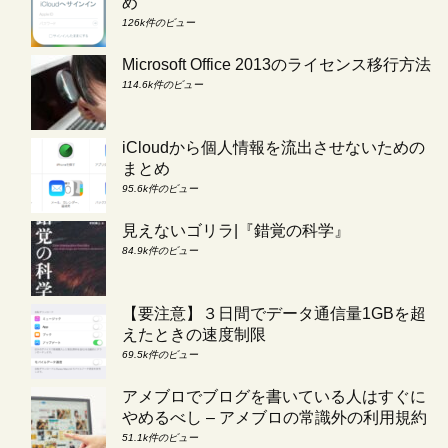
め
126k件のビュー
Microsoft Office 2013のライセンス移行方法
114.6k件のビュー
iCloudから個人情報を流出させないための
まとめ
95.6k件のビュー
見えないゴリラ|『錯覚の科学』
84.9k件のビュー
【要注意】３日間でデータ通信量1GBを超
えたときの速度制限
69.5k件のビュー
アメブロでブログを書いている人はすぐに
やめるべし – アメブロの常識外の利用規約
51.1k件のビュー