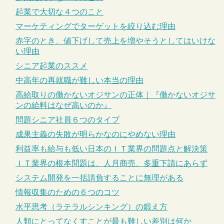
起業で大切な４つのこと
マーケティングでターゲットを絞り込む理由
赤字のとき、値下げして売上を増やそうとしてはいけな
い理由
シニア起業のススメ
中高年の再就職が難しい本当の理由
高給取りの働かないオジサンの正体｜『働かないオジサ
ンの給料はなぜ高いのか』
問題シニア社員６つのタイプ
成果主義の失敗が明らかなのにやめない理由
利益率も給与も低い日本のＩＴ業界の問題点と解決策
ＩＴ業界の根本問題は、人月商売、多重下請にあらず
システム開発を一括請負することに無理がある
情報収集のための６つのコツ
水平思考（ラテラルシンキング）の鍛え方
人類にとってなくすことが最も難しい差別は何か