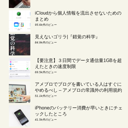
iCloudから個人情報を流出させないための
まとめ
95.6k件のビュー
見えないゴリラ|『錯覚の科学』
84.9k件のビュー
【要注意】３日間でデータ通信量1GBを超
えたときの速度制限
69.5k件のビュー
アメブロでブログを書いている人はすぐに
やめるべし – アメブロの常識外の利用規約
51.1k件のビュー
iPhoneのバッテリー消費が早いときにチェ
ックしたところ
41.5k件のビュー