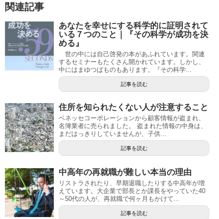
関連記事
あなたを幸せにする科学的に証明されて
いる７つのこと｜『その科学が成功を決
める』
世の中には自己啓発の本があふれています。関連
するセミナーもたくさん開かれています。しかし、
中にはまゆつばものもあります。『その科学...
記事を読む
住所を知られたくない人が注意すること
ベネッセコーポレーションから顧客情報が盗まれ、
名簿業者に売られました。 盗まれた情報の中身は、
まだはっきりしていませんが、子供...
記事を読む
中高年の再就職が難しい本当の理由
リストラされたり、早期退職したりする中高年が増
えています。大企業で部長とか課長をやっていた40
～50代の人が、再就職で何ヶ月もかけて...
記事を読む