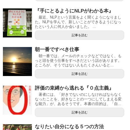
『手にとるようにNLPがわかる本』
最近、NLPという言葉をよく聞くようになりまし
た。NLPを学んで、新しいことができるようになっ
たという人に何人か会いました。 ...
記事を読む
朝一番ですべき仕事
朝一番では、メールのチェックなどではなく、も
っと頭を使う仕事をすべきだという話があります。
ところが、そうではない人もたくさんいると...
記事を読む
評価の束縛から逃れる『０点主義』
著者には、「好きでないのにしなければならなく
なったことを、好きなことの一つにしてしまえる変
な能力」が、あるそうです。本書の目的は、「自...
記事を読む
なりたい自分になる５つの方法