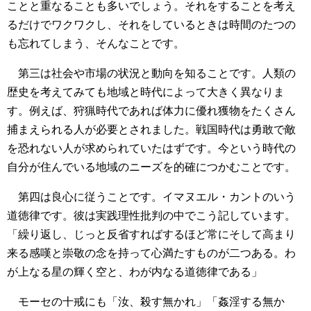
ことと重なることも多いでしょう。それをすることを考え
るだけでワクワクし、それをしているときは時間のたつの
も忘れてしまう、そんなことです。
第三は社会や市場の状況と動向を知ることです。人類の
歴史を考えてみても地域と時代によって大きく異なりま
す。例えば、狩猟時代であれば体力に優れ獲物をたくさん
捕まえられる人が必要とされました。戦国時代は勇敢で敵
を恐れない人が求められていたはずです。今という時代の
自分が住んでいる地域のニーズを的確につかむことです。
第四は良心に従うことです。イマヌエル・カントのいう
道徳律です。彼は実践理性批判の中でこう記しています。
「繰り返し、じっと反省すればするほど常にそして高まり
来る感嘆と崇敬の念を持って心満たすものが二つある。わ
が上なる星の輝く空と、わが内なる道徳律である」
モーセの十戒にも「汝、殺す無かれ」「姦淫する無か