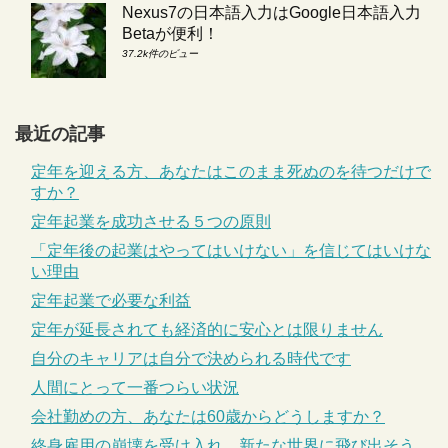
Nexus7の日本語入力はGoogle日本語入力
Betaが便利！
37.2k件のビュー
最近の記事
定年を迎える方、あなたはこのまま死ぬのを待つだけで
すか？
定年起業を成功させる５つの原則
「定年後の起業はやってはいけない」を信じてはいけな
い理由
定年起業で必要な利益
定年が延長されても経済的に安心とは限りません
自分のキャリアは自分で決められる時代です
人間にとって一番つらい状況
会社勤めの方、あなたは60歳からどうしますか？
終身雇用の崩壊を受け入れ、新たな世界に飛び出そう