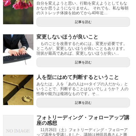
自分を変えようと思い、行動を変えようとしてもな
かなか思うようになりません。 それでも、私な毎朝
のストレッチ体操を始めてから40年近...
記事を読む
変更しないほうが良いこと
ものごとを改善するためには、変更が必要です。
ところが、変更しないほうが良いこともあります。
現状が最高であれば、変更しないほうが良い...
記事を読む
人を型にはめて判断するということ
あなたは、人を「あの人は○○タイプの人だから」と
いうことで、判断することはないでしょうか？ 人の
性格や能力は複雑なものです。そ...
記事を読む
フォトリーディング・フォローアップ講
座の感想
11月26日（土）フォトリーディング・フォローア
ップ講座を受講しました。講師は神田昌典さんと勝