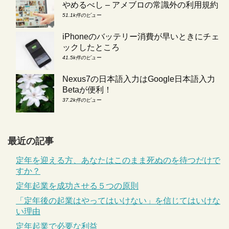
やめるべし – アメブロの常識外の利用規約
51.1k件のビュー
iPhoneのバッテリー消費が早いときにチェ
ックしたところ
41.5k件のビュー
Nexus7の日本語入力はGoogle日本語入力
Betaが便利！
37.2k件のビュー
最近の記事
定年を迎える方、あなたはこのまま死ぬのを待つだけで
すか？
定年起業を成功させる５つの原則
「定年後の起業はやってはいけない」を信じてはいけな
い理由
定年起業で必要な利益