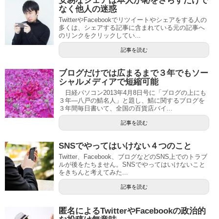
安易なシェアは本人が恥をさらすだけで
なく他人の迷惑
TwitterやFacebookでリツイートやシェアをする人の
多くは、シェアする記事に含まれている元の記事へ
のリンクをクリックしてい...
記事を読む
ブログだけでは広まるまで３年でもソー
シャルメディアで短縮可能
日経パソコン2013年4月8日号に「ブログの上にも
３年―八戸の鯖名人」と題し、鯖に関するブログを
３年間毎日書いて、全国の百貨店バイ...
記事を読む
SNSでやってはいけない４つのこと
Twitter、Facebook、ブログなどのSNS上でのトラブ
ルが後をたちません。SNSでやってはいけないこと
をきちんと考えてみた...
記事を読む
匿名によるTwitterやFacebookの政治的