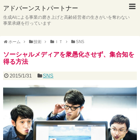
アドバーンストパートナー
生成AIによる事業の磨き上げと高齢経営者の生きがいを奪わない
事業承継を行っています
ホーム
技術
ＩＴ
SNS
ソーシャルメディアを衆愚化させず、集合知を
得る方法
2015/1/31
SNS