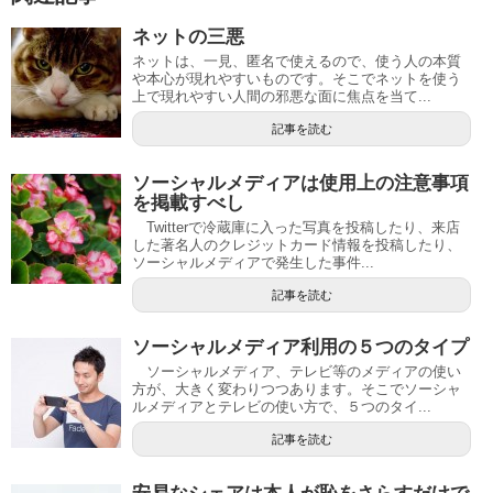
ネットの三悪
ネットは、一見、匿名で使えるので、使う人の本質
や本心が現れやすいものです。そこでネットを使う
上で現れやすい人間の邪悪な面に焦点を当て...
記事を読む
ソーシャルメディアは使用上の注意事項
を掲載すべし
Twitterで冷蔵庫に入った写真を投稿したり、来店
した著名人のクレジットカード情報を投稿したり、
ソーシャルメディアで発生した事件...
記事を読む
ソーシャルメディア利用の５つのタイプ
ソーシャルメディア、テレビ等のメディアの使い
方が、大きく変わりつつあります。そこでソーシャ
ルメディアとテレビの使い方で、５つのタイ...
記事を読む