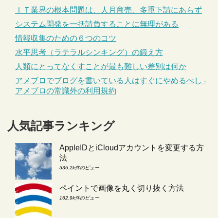
ＩＴ業界の根本問題は、人月商売、多重下請にあらず
システム開発を一括請負することに無理がある
情報収集のための６つのコツ
水平思考（ラテラルシンキング）の鍛え方
人類にとってなくすことが最も難しい差別は何か
アメブロでブログを書いている人はすぐにやめるべし -
アメブロの常識外の利用規約
人気記事ランキング
AppleIDとiCloudアカウントを変更する方
法
536.2k件のビュー
ペイントで画像を丸く切り抜く方法
162.9k件のビュー